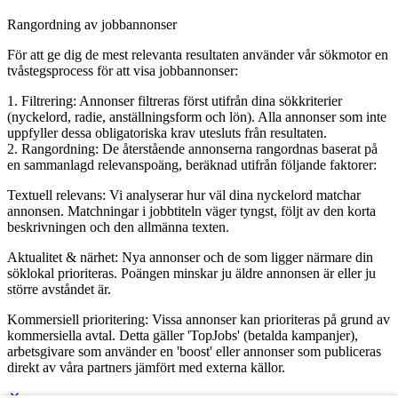
Rangordning av jobbannonser
För att ge dig de mest relevanta resultaten använder vår sökmotor en
tvåstegsprocess för att visa jobbannonser:
1. Filtrering: Annonser filtreras först utifrån dina sökkriterier
(nyckelord, radie, anställningsform och lön). Alla annonser som inte
uppfyller dessa obligatoriska krav utesluts från resultaten.
2. Rangordning: De återstående annonserna rangordnas baserat på
en sammanlagd relevanspoäng, beräknad utifrån följande faktorer:
Textuell relevans: Vi analyserar hur väl dina nyckelord matchar
annonsen. Matchningar i jobbtiteln väger tyngst, följt av den korta
beskrivningen och den allmänna texten.
Aktualitet & närhet: Nya annonser och de som ligger närmare din
söklokal prioriteras. Poängen minskar ju äldre annonsen är eller ju
större avståndet är.
Kommersiell prioritering: Vissa annonser kan prioriteras på grund av
kommersiella avtal. Detta gäller 'TopJobs' (betalda kampanjer),
arbetsgivare som använder en 'boost' eller annonser som publiceras
direkt av våra partners jämfört med externa källor.