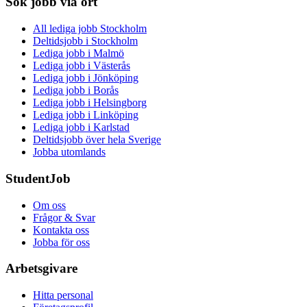
Sök jobb via ort
All lediga jobb Stockholm
Deltidsjobb i Stockholm
Lediga jobb i Malmö
Lediga jobb i Västerås
Lediga jobb i Jönköping
Lediga jobb i Borås
Lediga jobb i Helsingborg
Lediga jobb i Linköping
Lediga jobb i Karlstad
Deltidsjobb över hela Sverige
Jobba utomlands
StudentJob
Om oss
Frågor & Svar
Kontakta oss
Jobba för oss
Arbetsgivare
Hitta personal