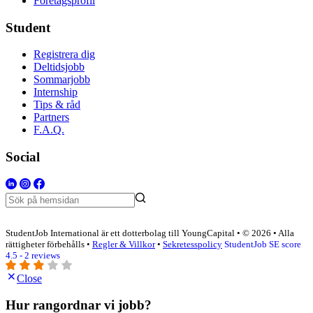
Företagsprofil
Student
Registrera dig
Deltidsjobb
Sommarjobb
Internship
Tips & råd
Partners
F.A.Q.
Social
StudentJob International är ett dotterbolag till YoungCapital • © 2026 • Alla
rättigheter förbehålls •
Regler & Villkor
•
Sekretesspolicy
StudentJob SE score
4.5 - 2 reviews
Close
Hur rangordnar vi jobb?