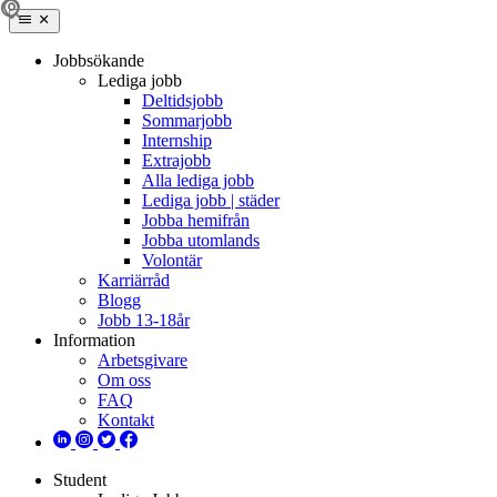
Jobbsökande
Lediga jobb
Deltidsjobb
Sommarjobb
Internship
Extrajobb
Alla lediga jobb
Lediga jobb | städer
Jobba hemifrån
Jobba utomlands
Volontär
Karriärråd
Blogg
Jobb 13-18år
Information
Arbetsgivare
Om oss
FAQ
Kontakt
Student