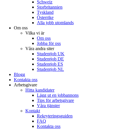
Schweiz
Storbritannien
Tyskland
Österrike
Alla jobb utomlands
Om oss
Vilka vi är
Om oss
Jobba för oss
Våra andra siter
Studentjob UK
Studentjob DE
Studentjob ES
Studentjob NL
Blogg
Kontakta oss
Arbetsgivare
Hitta kandidater
Lägg ut en jobbannons
Tips för arbetsgivare
Våra tjänster
Kontakt
Rekryteringsguiden
FAQ
Kontakta oss