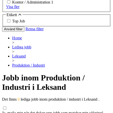
Kontor / Administration
1
Visa fler
Etikett
Top Job
Rensa filter
Använd filter
Home
>
Lediga jobb
>
Leksand
>
Produktion / Industri
Jobb inom Produktion /
Industri i Leksand
Det finns
0
lediga jobb inom produktion / industri i Leksand .
Ja, maila mig när det dyker upp jobb som matchar min sökning!