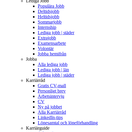
Lediga Jobb
Populära Jobb
Deltidsjobb
Heltidsjobb
Sommarjobb
Internship
Lediga jobb | städer
Extrajobb
Examensarbete
Volontär
Jobba hemifrån
Jobba
Alla lediga jobb
Lediga jobb | län
Lediga jobb | städer
Karriärråd
Gratis CV-mall
Personligt brev
Arbetsintervju
CV
Ny på jobbet
Alla Karriärråd
LinkedIn-tips
Lönesamtal och löneförhandling
Karriärguide