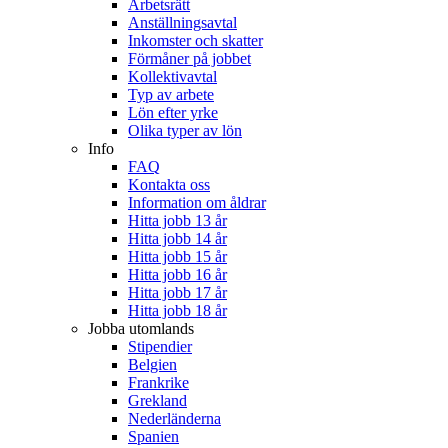
Arbetsrätt
Anställningsavtal
Inkomster och skatter
Förmåner på jobbet
Kollektivavtal
Typ av arbete
Lön efter yrke
Olika typer av lön
Info
FAQ
Kontakta oss
Information om åldrar
Hitta jobb 13 år
Hitta jobb 14 år
Hitta jobb 15 år
Hitta jobb 16 år
Hitta jobb 17 år
Hitta jobb 18 år
Jobba utomlands
Stipendier
Belgien
Frankrike
Grekland
Nederländerna
Spanien