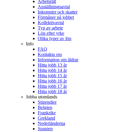
Arbetsrätt
Anställningsavtal
Inkomster och skatter
Förmåner på jobbet
Kollektivavtal
Typ av arbete
Lön efter yrke
Olika typer av lön
Info
FAQ
Kontakta oss
Information om åldrar
Hitta jobb 13 år
Hitta jobb 14 år
Hitta jobb 15 år
Hitta jobb 16 år
Hitta jobb 17 år
Hitta jobb 18 år
Jobba utomlands
Stipendier
Belgien
Frankrike
Grekland
Nederländerna
Spanien