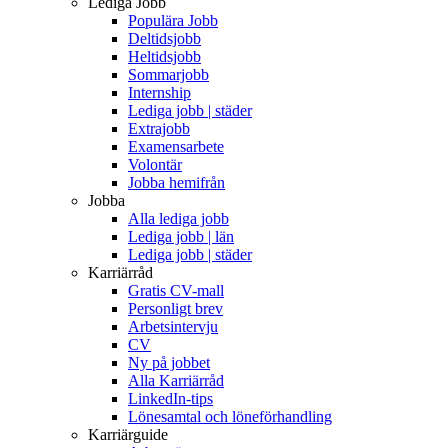
Lediga Jobb
Populära Jobb
Deltidsjobb
Heltidsjobb
Sommarjobb
Internship
Lediga jobb | städer
Extrajobb
Examensarbete
Volontär
Jobba hemifrån
Jobba
Alla lediga jobb
Lediga jobb | län
Lediga jobb | städer
Karriärråd
Gratis CV-mall
Personligt brev
Arbetsintervju
CV
Ny på jobbet
Alla Karriärråd
LinkedIn-tips
Lönesamtal och löneförhandling
Karriärguide