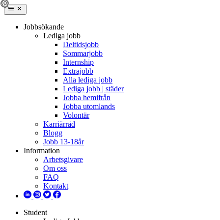
Jobbsökande
Lediga jobb
Deltidsjobb
Sommarjobb
Internship
Extrajobb
Alla lediga jobb
Lediga jobb | städer
Jobba hemifrån
Jobba utomlands
Volontär
Karriärråd
Blogg
Jobb 13-18år
Information
Arbetsgivare
Om oss
FAQ
Kontakt
Student