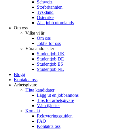
Schweiz
Storbritannien
Tyskland
Österrike
Alla jobb utomlands
Om oss
Vilka vi är
Om oss
Jobba för oss
Våra andra siter
Studentjob UK
Studentjob DE
Studentjob ES
Studentjob NL
Blogg
Kontakta oss
Arbetsgivare
Hitta kandidater
Lägg ut en jobbannons
Tips för arbetsgivare
Våra tjänster
Kontakt
Rekryteringsguiden
FAQ
Kontakta oss