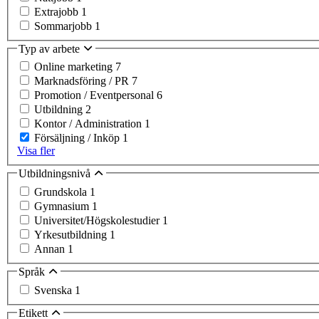
Extrajobb
1
Sommarjobb
1
Typ av arbete
Online marketing
7
Marknadsföring / PR
7
Promotion / Eventpersonal
6
Utbildning
2
Kontor / Administration
1
Försäljning / Inköp
1
Visa fler
Utbildningsnivå
Grundskola
1
Gymnasium
1
Universitet/Högskolestudier
1
Yrkesutbildning
1
Annan
1
Språk
Svenska
1
Etikett