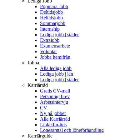
Lediga Jobb
Populära Jobb
Deltidsjobb
Heltidsjobb
Sommarjobb
Internship
Lediga jobb | städer
Extrajobb
Examensarbete
Volontär
Jobba hemifrån
Jobba
Alla lediga jobb
Lediga jobb | län
Lediga jobb | städer
Karriärråd
Gratis CV-mall
Personligt brev
Arbetsintervju
CV
Ny på jobbet
Alla Karriärråd
LinkedIn-tips
Lönesamtal och löneförhandling
Karriärguide