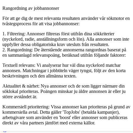
Rangordning av jobbannonser
För att ge dig de mest relevanta resultaten använder vår sökmotor en
tvåstegsprocess för att visa jobbannonser:
1. Filtrering: Annonser filtreras först utifrån dina sökkriterier
(nyckelord, radie, anställningsform och lön). Alla annonser som inte
uppfyller dessa obligatoriska krav utesluts från resultaten.
2. Rangordning: De återstående annonserna rangordnas baserat på
en sammanlagd relevanspoäng, beräknad utifrån följande faktorer:
Textuell relevans: Vi analyserar hur väl dina nyckelord matchar
annonsen. Matchningar i jobbtiteln väger tyngst, följt av den korta
beskrivningen och den allmänna texten.
Aktualitet & närhet: Nya annonser och de som ligger närmare din
söklokal prioriteras. Poängen minskar ju äldre annonsen är eller ju
större avståndet är.
Kommersiell prioritering: Vissa annonser kan prioriteras på grund av
kommersiella avtal. Detta gäller 'TopJobs' (betalda kampanjer),
arbetsgivare som använder en 'boost' eller annonser som publiceras
direkt av våra partners jämfört med externa källor.