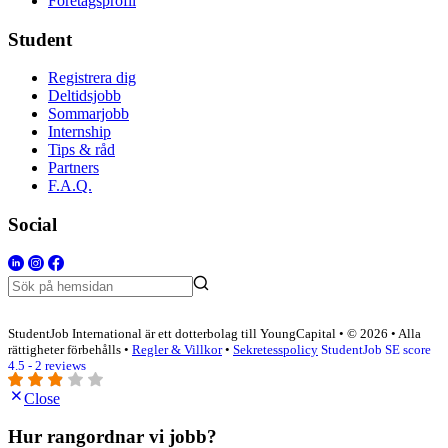
Företagsprofil
Student
Registrera dig
Deltidsjobb
Sommarjobb
Internship
Tips & råd
Partners
F.A.Q.
Social
StudentJob International är ett dotterbolag till YoungCapital • © 2026 • Alla
rättigheter förbehålls •
Regler & Villkor
•
Sekretesspolicy
StudentJob SE score
4.5 - 2 reviews
Close
Hur rangordnar vi jobb?