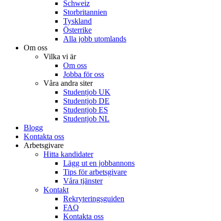
Schweiz
Storbritannien
Tyskland
Österrike
Alla jobb utomlands
Om oss
Vilka vi är
Om oss
Jobba för oss
Våra andra siter
Studentjob UK
Studentjob DE
Studentjob ES
Studentjob NL
Blogg
Kontakta oss
Arbetsgivare
Hitta kandidater
Lägg ut en jobbannons
Tips för arbetsgivare
Våra tjänster
Kontakt
Rekryteringsguiden
FAQ
Kontakta oss