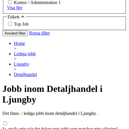
Kontor / Administration
1
Visa fler
Etikett
Top Job
Rensa filter
Använd filter
Home
>
Lediga jobb
>
Ljungby
>
Detaljhandel
Jobb inom Detaljhandel i
Ljungby
Det finns
0
lediga jobb inom detaljhandel i Ljungby .
Ja, maila mig när det dyker upp jobb som matchar min sökning!