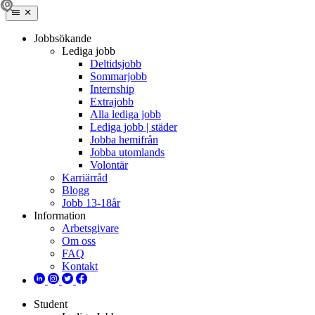
Jobbsökande
Lediga jobb
Deltidsjobb
Sommarjobb
Internship
Extrajobb
Alla lediga jobb
Lediga jobb | städer
Jobba hemifrån
Jobba utomlands
Volontär
Karriärråd
Blogg
Jobb 13-18år
Information
Arbetsgivare
Om oss
FAQ
Kontakt
Student