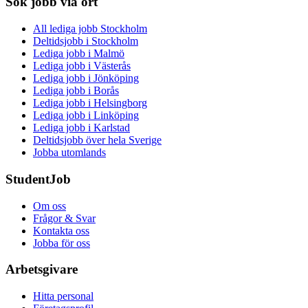
Sök jobb via ort
All lediga jobb Stockholm
Deltidsjobb i Stockholm
Lediga jobb i Malmö
Lediga jobb i Västerås
Lediga jobb i Jönköping
Lediga jobb i Borås
Lediga jobb i Helsingborg
Lediga jobb i Linköping
Lediga jobb i Karlstad
Deltidsjobb över hela Sverige
Jobba utomlands
StudentJob
Om oss
Frågor & Svar
Kontakta oss
Jobba för oss
Arbetsgivare
Hitta personal