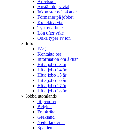
Arbetsrätt
Anställningsavtal
Inkomster och skatter
Förmåner på jobbet
Kollektivavtal
Typ av arbete
Lön efter yrke
Olika typer av lön
Info
FAQ
Kontakta oss
Information om åldrar
Hitta jobb 13 år
Hitta jobb 14 år
Hitta jobb 15 år
Hitta jobb 16 år
Hitta jobb 17 år
Hitta jobb 18 år
Jobba utomlands
Stipendier
Belgien
Frankrike
Grekland
Nederländerna
Spanien