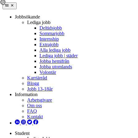
Jobbsökande
Lediga jobb
Deltidsjobb
Sommarjobb
Internship
Extrajobb
Alla lediga jobb
Lediga jobb | städer
Jobba hemifrån
Jobba utomlands
Volontär
Karriärråd
Blogg
Jobb 13-18år
Information
Arbetsgivare
Om oss
FAQ
Kontakt
Student