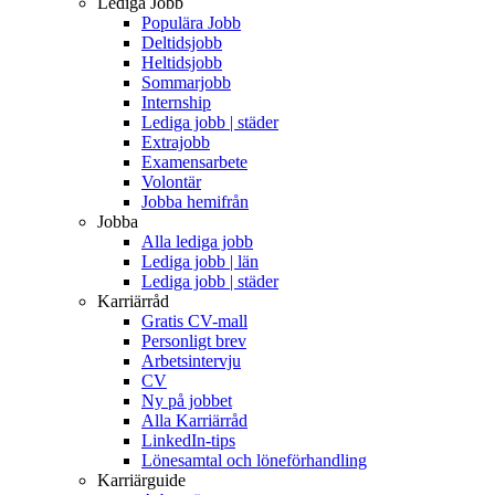
Lediga Jobb
Populära Jobb
Deltidsjobb
Heltidsjobb
Sommarjobb
Internship
Lediga jobb | städer
Extrajobb
Examensarbete
Volontär
Jobba hemifrån
Jobba
Alla lediga jobb
Lediga jobb | län
Lediga jobb | städer
Karriärråd
Gratis CV-mall
Personligt brev
Arbetsintervju
CV
Ny på jobbet
Alla Karriärråd
LinkedIn-tips
Lönesamtal och löneförhandling
Karriärguide