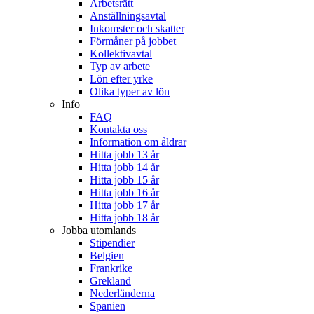
Arbetsrätt
Anställningsavtal
Inkomster och skatter
Förmåner på jobbet
Kollektivavtal
Typ av arbete
Lön efter yrke
Olika typer av lön
Info
FAQ
Kontakta oss
Information om åldrar
Hitta jobb 13 år
Hitta jobb 14 år
Hitta jobb 15 år
Hitta jobb 16 år
Hitta jobb 17 år
Hitta jobb 18 år
Jobba utomlands
Stipendier
Belgien
Frankrike
Grekland
Nederländerna
Spanien