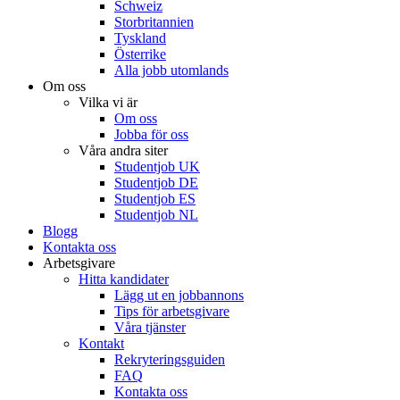
Schweiz
Storbritannien
Tyskland
Österrike
Alla jobb utomlands
Om oss
Vilka vi är
Om oss
Jobba för oss
Våra andra siter
Studentjob UK
Studentjob DE
Studentjob ES
Studentjob NL
Blogg
Kontakta oss
Arbetsgivare
Hitta kandidater
Lägg ut en jobbannons
Tips för arbetsgivare
Våra tjänster
Kontakt
Rekryteringsguiden
FAQ
Kontakta oss