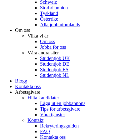
Schweiz
Storbritannien
Tyskland
Österrike
Alla jobb utomlands
Om oss
Vilka vi är
Om oss
Jobba för oss
Våra andra siter
Studentjob UK
Studentjob DE
Studentjob ES
Studentjob NL
Blogg
Kontakta oss
Arbetsgivare
Hitta kandidater
Lägg ut en jobbannons
Tips för arbetsgivare
Våra tjänster
Kontakt
Rekryteringsguiden
FAQ
Kontakta oss