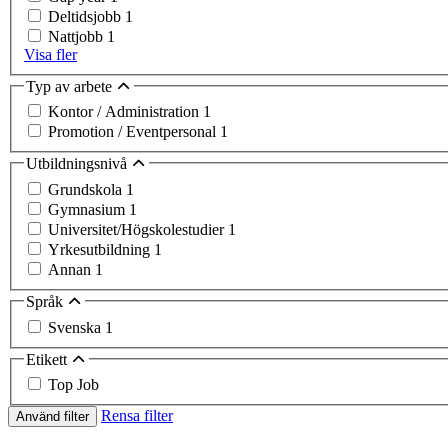
Deltidsjobb
1
Nattjobb
1
Visa fler
Typ av arbete
Kontor / Administration
1
Promotion / Eventpersonal
1
Utbildningsnivå
Grundskola
1
Gymnasium
1
Universitet/Högskolestudier
1
Yrkesutbildning
1
Annan
1
Språk
Svenska
1
Etikett
Top Job
Rensa filter
Använd filter