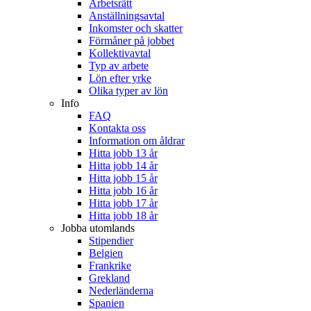
Arbetsrätt
Anställningsavtal
Inkomster och skatter
Förmåner på jobbet
Kollektivavtal
Typ av arbete
Lön efter yrke
Olika typer av lön
Info
FAQ
Kontakta oss
Information om åldrar
Hitta jobb 13 år
Hitta jobb 14 år
Hitta jobb 15 år
Hitta jobb 16 år
Hitta jobb 17 år
Hitta jobb 18 år
Jobba utomlands
Stipendier
Belgien
Frankrike
Grekland
Nederländerna
Spanien