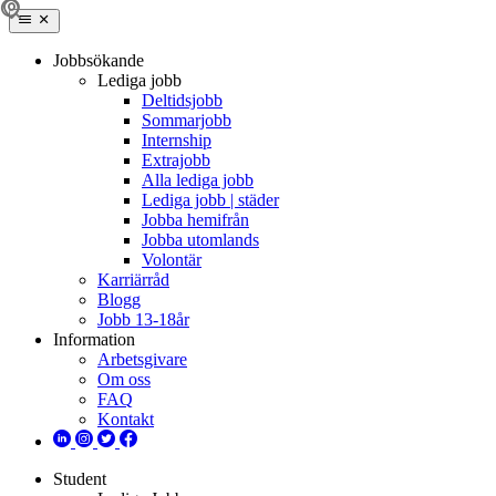
Jobbsökande
Lediga jobb
Deltidsjobb
Sommarjobb
Internship
Extrajobb
Alla lediga jobb
Lediga jobb | städer
Jobba hemifrån
Jobba utomlands
Volontär
Karriärråd
Blogg
Jobb 13-18år
Information
Arbetsgivare
Om oss
FAQ
Kontakt
Student