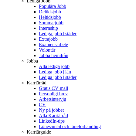
Lediga Jobb
Populära Jobb
Deltidsjobb
Heltidsjobb
Sommarjobb
Internship
Lediga jobb | städer
Extrajobb
Examensarbete
Volontär
Jobba hemifrån
Jobba
Alla lediga jobb
Lediga jobb | län
Lediga jobb | städer
Karriärråd
Gratis CV-mall
Personligt brev
Arbetsintervju
CV
Ny på jobbet
Alla Karriärråd
LinkedIn-tips
Lönesamtal och löneförhandling
Karriärguide