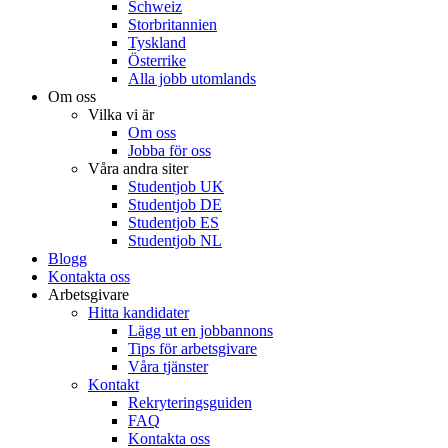
Schweiz
Storbritannien
Tyskland
Österrike
Alla jobb utomlands
Om oss
Vilka vi är
Om oss
Jobba för oss
Våra andra siter
Studentjob UK
Studentjob DE
Studentjob ES
Studentjob NL
Blogg
Kontakta oss
Arbetsgivare
Hitta kandidater
Lägg ut en jobbannons
Tips för arbetsgivare
Våra tjänster
Kontakt
Rekryteringsguiden
FAQ
Kontakta oss