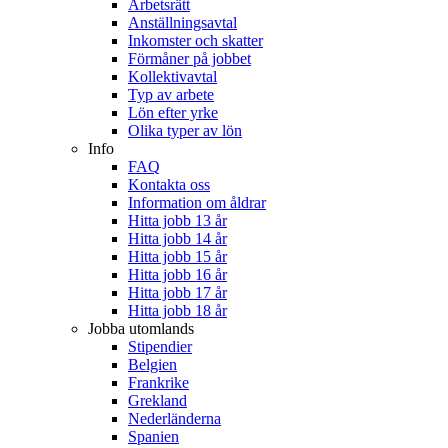
Arbetsrätt
Anställningsavtal
Inkomster och skatter
Förmåner på jobbet
Kollektivavtal
Typ av arbete
Lön efter yrke
Olika typer av lön
Info
FAQ
Kontakta oss
Information om åldrar
Hitta jobb 13 år
Hitta jobb 14 år
Hitta jobb 15 år
Hitta jobb 16 år
Hitta jobb 17 år
Hitta jobb 18 år
Jobba utomlands
Stipendier
Belgien
Frankrike
Grekland
Nederländerna
Spanien