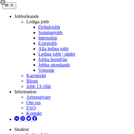
Jobbsökande
Lediga jobb
Deltidsjobb
Sommarjobb
Internship
Extrajobb
Alla lediga jobb
Lediga jobb | städer
Jobba hemifrån
Jobba utomlands
Volontär
Karriärråd
Blogg
Jobb 13-18år
Information
Arbetsgivare
Om oss
FAQ
Kontakt
Student