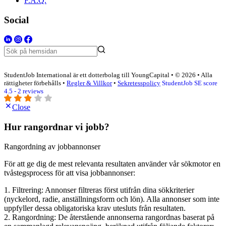
F.A.Q.
Social
StudentJob International är ett dotterbolag till YoungCapital • © 2026 • Alla
rättigheter förbehålls •
Regler & Villkor
•
Sekretesspolicy
StudentJob SE score
4.5 - 2 reviews
Close
Hur rangordnar vi jobb?
Rangordning av jobbannonser
För att ge dig de mest relevanta resultaten använder vår sökmotor en
tvåstegsprocess för att visa jobbannonser:
1. Filtrering: Annonser filtreras först utifrån dina sökkriterier
(nyckelord, radie, anställningsform och lön). Alla annonser som inte
uppfyller dessa obligatoriska krav utesluts från resultaten.
2. Rangordning: De återstående annonserna rangordnas baserat på