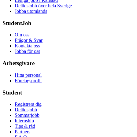
Lediga jobb i Karlstad
Deltidsjobb över hela Sverige
Jobba utomlands
StudentJob
Om oss
Frågor & Svar
Kontakta oss
Jobba för oss
Arbetsgivare
Hitta personal
Företagsprofil
Student
Registrera dig
Deltidsjobb
Sommarjobb
Internship
Tips & råd
Partners