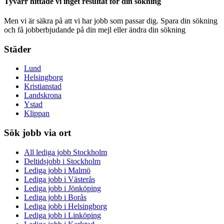
Tyvärr hittade vi inget resultat för din sökning
Men vi är säkra på att vi har jobb som passar dig. Spara din sökning
och få jobberbjudande på din mejl eller ändra din sökning
Städer
Lund
Helsingborg
Kristianstad
Landskrona
Ystad
Klippan
Sök jobb via ort
All lediga jobb Stockholm
Deltidsjobb i Stockholm
Lediga jobb i Malmö
Lediga jobb i Västerås
Lediga jobb i Jönköping
Lediga jobb i Borås
Lediga jobb i Helsingborg
Lediga jobb i Linköping