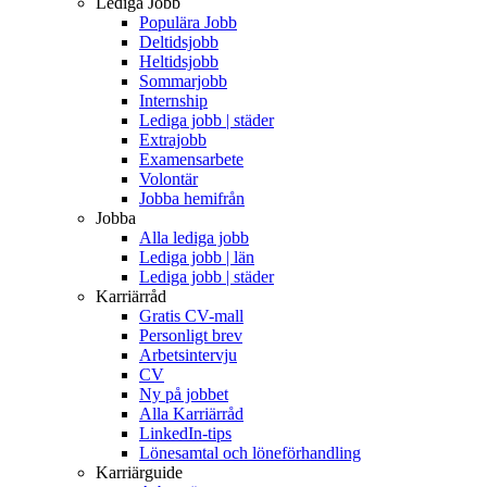
Lediga Jobb
Populära Jobb
Deltidsjobb
Heltidsjobb
Sommarjobb
Internship
Lediga jobb | städer
Extrajobb
Examensarbete
Volontär
Jobba hemifrån
Jobba
Alla lediga jobb
Lediga jobb | län
Lediga jobb | städer
Karriärråd
Gratis CV-mall
Personligt brev
Arbetsintervju
CV
Ny på jobbet
Alla Karriärråd
LinkedIn-tips
Lönesamtal och löneförhandling
Karriärguide