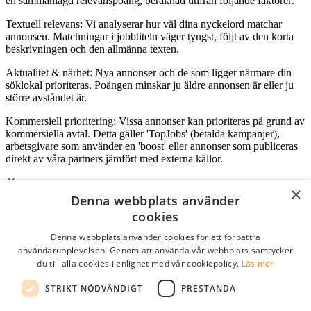
en sammanlagd relevanspoäng, beräknad utifrån följande faktorer:
Textuell relevans: Vi analyserar hur väl dina nyckelord matchar
annonsen. Matchningar i jobbtiteln väger tyngst, följt av den korta
beskrivningen och den allmänna texten.
Aktualitet & närhet: Nya annonser och de som ligger närmare din
söklokal prioriteras. Poängen minskar ju äldre annonsen är eller ju
större avståndet är.
Kommersiell prioritering: Vissa annonser kan prioriteras på grund av
kommersiella avtal. Detta gäller 'TopJobs' (betalda kampanjer),
arbetsgivare som använder en 'boost' eller annonser som publiceras
direkt av våra partners jämfört med externa källor.
×
Denna webbplats använder
Logga in som företag
cookies
Denna webbplats använder cookies för att förbättra
E-post
*
användarupplevelsen. Genom att använda vår webbplats samtycker
du till alla cookies i enlighet med vår cookiepolicy.
Läs mer
Lösenord
STRIKT NÖDVÄNDIGT
PRESTANDA
kom ihåg mig
glömt ditt lösenord?