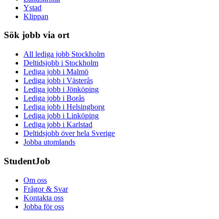
Ystad
Klippan
Sök jobb via ort
All lediga jobb Stockholm
Deltidsjobb i Stockholm
Lediga jobb i Malmö
Lediga jobb i Västerås
Lediga jobb i Jönköping
Lediga jobb i Borås
Lediga jobb i Helsingborg
Lediga jobb i Linköping
Lediga jobb i Karlstad
Deltidsjobb över hela Sverige
Jobba utomlands
StudentJob
Om oss
Frågor & Svar
Kontakta oss
Jobba för oss