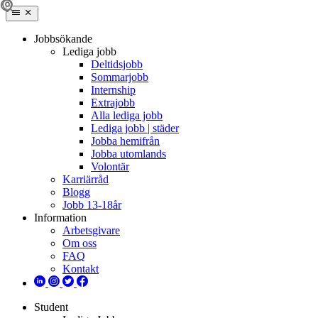
Jobbsökande
Lediga jobb
Deltidsjobb
Sommarjobb
Internship
Extrajobb
Alla lediga jobb
Lediga jobb | städer
Jobba hemifrån
Jobba utomlands
Volontär
Karriärråd
Blogg
Jobb 13-18år
Information
Arbetsgivare
Om oss
FAQ
Kontakt
Student