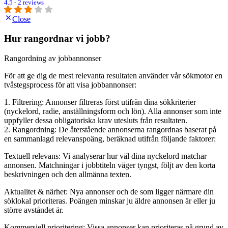
4.5 - 2 reviews
Close
Hur rangordnar vi jobb?
Rangordning av jobbannonser
För att ge dig de mest relevanta resultaten använder vår sökmotor en
tvåstegsprocess för att visa jobbannonser:
1. Filtrering: Annonser filtreras först utifrån dina sökkriterier
(nyckelord, radie, anställningsform och lön). Alla annonser som inte
uppfyller dessa obligatoriska krav utesluts från resultaten.
2. Rangordning: De återstående annonserna rangordnas baserat på
en sammanlagd relevanspoäng, beräknad utifrån följande faktorer:
Textuell relevans: Vi analyserar hur väl dina nyckelord matchar
annonsen. Matchningar i jobbtiteln väger tyngst, följt av den korta
beskrivningen och den allmänna texten.
Aktualitet & närhet: Nya annonser och de som ligger närmare din
söklokal prioriteras. Poängen minskar ju äldre annonsen är eller ju
större avståndet är.
Kommersiell prioritering: Vissa annonser kan prioriteras på grund av