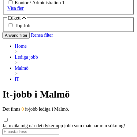
Kontor / Administration
1
Visa fler
Etikett
Top Job
Rensa filter
Använd filter
Home
>
Lediga jobb
>
Malmö
>
IT
It-jobb i Malmö
Det finns
0
it-jobb lediga i Malmö.
Ja, maila mig när det dyker upp jobb som matchar min sökning!
If
you