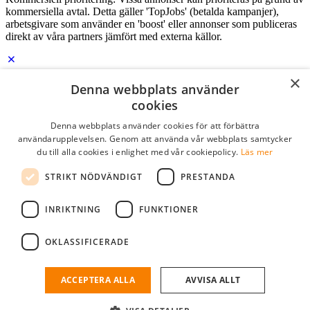
kommersiella avtal. Detta gäller 'TopJobs' (betalda kampanjer),
arbetsgivare som använder en 'boost' eller annonser som publiceras
direkt av våra partners jämfört med externa källor.
×
Logga in som företag
Denna webbplats använder
cookies
E-post
*
Denna webbplats använder cookies för att förbättra
användarupplevelsen. Genom att använda vår webbplats samtycker
du till alla cookies i enlighet med vår cookiepolicy.
Läs mer
Lösenord
STRIKT NÖDVÄNDIGT
PRESTANDA
kom ihåg mig
glömt ditt lösenord?
logga in
INRIKTNING
FUNKTIONER
Kostnadsfri företagsprofil
OKLASSIFICERADE
Om du har företagskonto hos StudentJob SE, kan du enkelt logga in
och söka efter passande kandidater till ditt företag.
ACCEPTERA ALLA
AVVISA ALLT
Har du inte ett företagskonto?