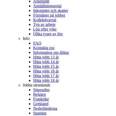
Arbetsrätt
Anställningsavtal
Inkomster och skatter
Förmåner på jobbet
Kollektivavtal
Typ av arbete
Lön efter yrke
Olika typer av lön
Info
FAQ
Kontakta oss
Information om åldrar
Hitta jobb 13 år
Hitta jobb 14 år
Hitta jobb 15 år
Hitta jobb 16 år
Hitta jobb 17 år
Hitta jobb 18 år
Jobba utomlands
Stipendier
Belgien
Frankrike
Grekland
Nederländerna
Spanien