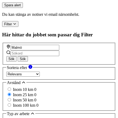
are
Spara alert
a
human,
Du kan stänga av notiser vi email närsomhelst.
ignore
this
Filter
field
Här hittar du jobbet som passar dig
Filter
Sök
Sök
Sortera efter
Avstånd
Inom 10 km
0
Inom 25 km
0
Inom 50 km
0
Inom 100 km
0
Typ av arbete