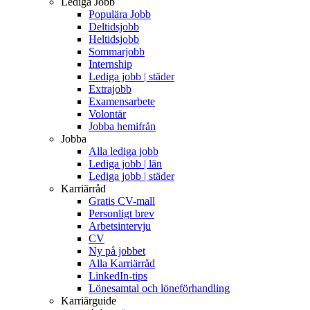
Lediga Jobb
Populära Jobb
Deltidsjobb
Heltidsjobb
Sommarjobb
Internship
Lediga jobb | städer
Extrajobb
Examensarbete
Volontär
Jobba hemifrån
Jobba
Alla lediga jobb
Lediga jobb | län
Lediga jobb | städer
Karriärråd
Gratis CV-mall
Personligt brev
Arbetsintervju
CV
Ny på jobbet
Alla Karriärråd
LinkedIn-tips
Lönesamtal och löneförhandling
Karriärguide