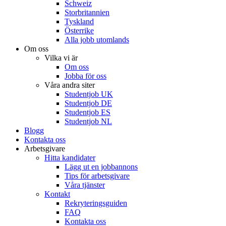
Schweiz
Storbritannien
Tyskland
Österrike
Alla jobb utomlands
Om oss
Vilka vi är
Om oss
Jobba för oss
Våra andra siter
Studentjob UK
Studentjob DE
Studentjob ES
Studentjob NL
Blogg
Kontakta oss
Arbetsgivare
Hitta kandidater
Lägg ut en jobbannons
Tips för arbetsgivare
Våra tjänster
Kontakt
Rekryteringsguiden
FAQ
Kontakta oss