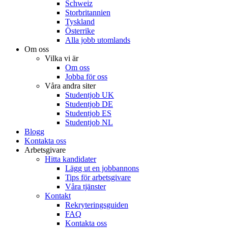
Schweiz
Storbritannien
Tyskland
Österrike
Alla jobb utomlands
Om oss
Vilka vi är
Om oss
Jobba för oss
Våra andra siter
Studentjob UK
Studentjob DE
Studentjob ES
Studentjob NL
Blogg
Kontakta oss
Arbetsgivare
Hitta kandidater
Lägg ut en jobbannons
Tips för arbetsgivare
Våra tjänster
Kontakt
Rekryteringsguiden
FAQ
Kontakta oss