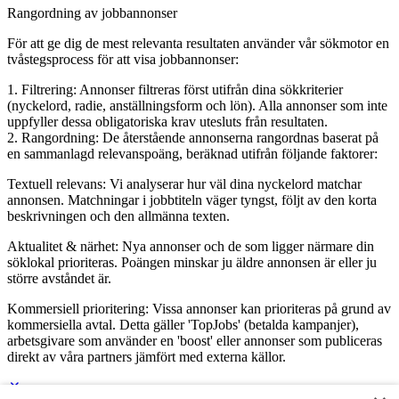
Rangordning av jobbannonser
För att ge dig de mest relevanta resultaten använder vår sökmotor en
tvåstegsprocess för att visa jobbannonser:
1. Filtrering: Annonser filtreras först utifrån dina sökkriterier
(nyckelord, radie, anställningsform och lön). Alla annonser som inte
uppfyller dessa obligatoriska krav utesluts från resultaten.
2. Rangordning: De återstående annonserna rangordnas baserat på
en sammanlagd relevanspoäng, beräknad utifrån följande faktorer:
Textuell relevans: Vi analyserar hur väl dina nyckelord matchar
annonsen. Matchningar i jobbtiteln väger tyngst, följt av den korta
beskrivningen och den allmänna texten.
Aktualitet & närhet: Nya annonser och de som ligger närmare din
söklokal prioriteras. Poängen minskar ju äldre annonsen är eller ju
större avståndet är.
Kommersiell prioritering: Vissa annonser kan prioriteras på grund av
kommersiella avtal. Detta gäller 'TopJobs' (betalda kampanjer),
arbetsgivare som använder en 'boost' eller annonser som publiceras
direkt av våra partners jämfört med externa källor.