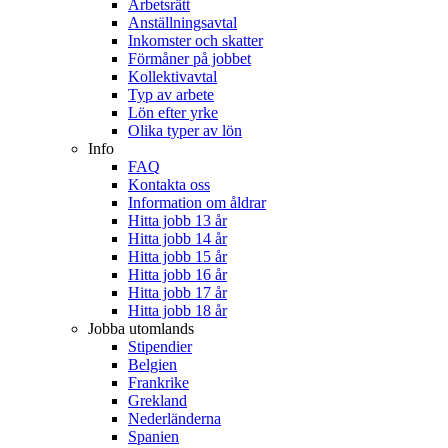
Arbetsrätt
Anställningsavtal
Inkomster och skatter
Förmåner på jobbet
Kollektivavtal
Typ av arbete
Lön efter yrke
Olika typer av lön
Info
FAQ
Kontakta oss
Information om åldrar
Hitta jobb 13 år
Hitta jobb 14 år
Hitta jobb 15 år
Hitta jobb 16 år
Hitta jobb 17 år
Hitta jobb 18 år
Jobba utomlands
Stipendier
Belgien
Frankrike
Grekland
Nederländerna
Spanien