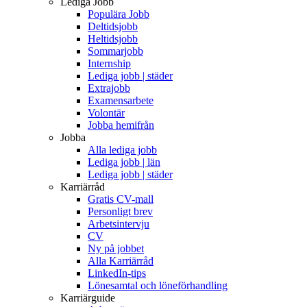
Lediga Jobb
Populära Jobb
Deltidsjobb
Heltidsjobb
Sommarjobb
Internship
Lediga jobb | städer
Extrajobb
Examensarbete
Volontär
Jobba hemifrån
Jobba
Alla lediga jobb
Lediga jobb | län
Lediga jobb | städer
Karriärråd
Gratis CV-mall
Personligt brev
Arbetsintervju
CV
Ny på jobbet
Alla Karriärråd
LinkedIn-tips
Lönesamtal och löneförhandling
Karriärguide