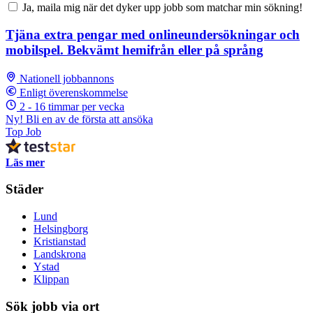
Ja, maila mig när det dyker upp jobb som matchar min sökning!
Tjäna extra pengar med onlineundersökningar och
mobilspel. Bekvämt hemifrån eller på språng
Nationell jobbannons
Enligt överenskommelse
2 - 16 timmar per vecka
Ny! Bli en av de första att ansöka
Top Job
Läs mer
Städer
Lund
Helsingborg
Kristianstad
Landskrona
Ystad
Klippan
Sök jobb via ort