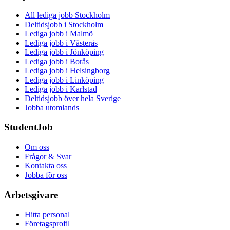
All lediga jobb Stockholm
Deltidsjobb i Stockholm
Lediga jobb i Malmö
Lediga jobb i Västerås
Lediga jobb i Jönköping
Lediga jobb i Borås
Lediga jobb i Helsingborg
Lediga jobb i Linköping
Lediga jobb i Karlstad
Deltidsjobb över hela Sverige
Jobba utomlands
StudentJob
Om oss
Frågor & Svar
Kontakta oss
Jobba för oss
Arbetsgivare
Hitta personal
Företagsprofil