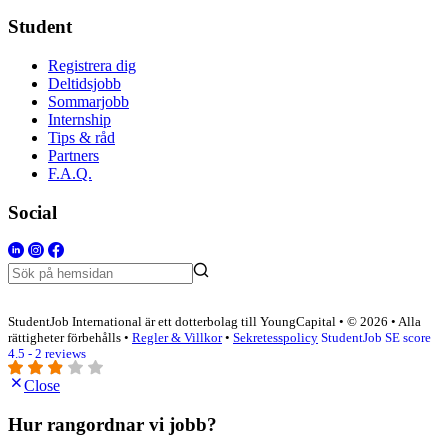
Student
Registrera dig
Deltidsjobb
Sommarjobb
Internship
Tips & råd
Partners
F.A.Q.
Social
StudentJob International är ett dotterbolag till YoungCapital • © 2026 • Alla
rättigheter förbehålls •
Regler & Villkor
•
Sekretesspolicy
StudentJob SE score
4.5 - 2 reviews
Close
Hur rangordnar vi jobb?