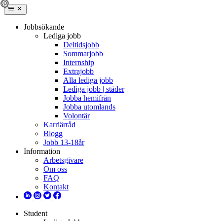
Jobbsökande
Lediga jobb
Deltidsjobb
Sommarjobb
Internship
Extrajobb
Alla lediga jobb
Lediga jobb | städer
Jobba hemifrån
Jobba utomlands
Volontär
Karriärråd
Blogg
Jobb 13-18år
Information
Arbetsgivare
Om oss
FAQ
Kontakt
Student