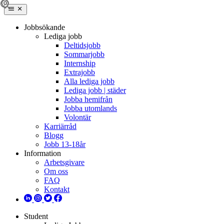
Jobbsökande
Lediga jobb
Deltidsjobb
Sommarjobb
Internship
Extrajobb
Alla lediga jobb
Lediga jobb | städer
Jobba hemifrån
Jobba utomlands
Volontär
Karriärråd
Blogg
Jobb 13-18år
Information
Arbetsgivare
Om oss
FAQ
Kontakt
Student