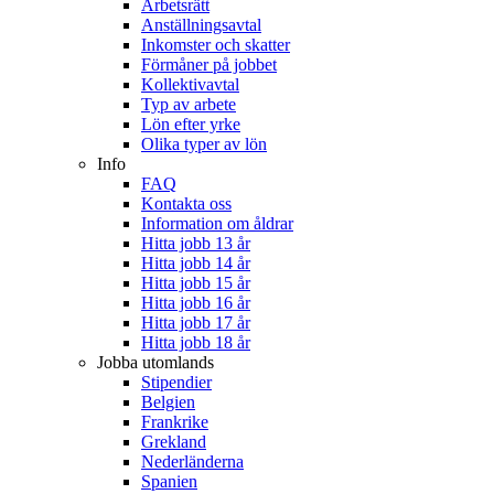
Arbetsrätt
Anställningsavtal
Inkomster och skatter
Förmåner på jobbet
Kollektivavtal
Typ av arbete
Lön efter yrke
Olika typer av lön
Info
FAQ
Kontakta oss
Information om åldrar
Hitta jobb 13 år
Hitta jobb 14 år
Hitta jobb 15 år
Hitta jobb 16 år
Hitta jobb 17 år
Hitta jobb 18 år
Jobba utomlands
Stipendier
Belgien
Frankrike
Grekland
Nederländerna
Spanien