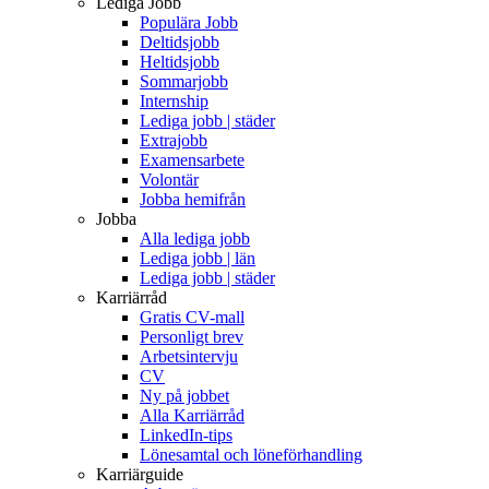
Lediga Jobb
Populära Jobb
Deltidsjobb
Heltidsjobb
Sommarjobb
Internship
Lediga jobb | städer
Extrajobb
Examensarbete
Volontär
Jobba hemifrån
Jobba
Alla lediga jobb
Lediga jobb | län
Lediga jobb | städer
Karriärråd
Gratis CV-mall
Personligt brev
Arbetsintervju
CV
Ny på jobbet
Alla Karriärråd
LinkedIn-tips
Lönesamtal och löneförhandling
Karriärguide