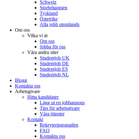
Schweiz
Storbritannien
Tyskland
Österrike
Alla jobb utomlands
Om oss
Vilka vi är
Om oss
Jobba för oss
Våra andra siter
Studentjob UK
Studentjob DE
Studentjob ES
Studentjob NL
Blogg
Kontakta oss
Arbetsgivare
Hitta kandidater
Lägg ut en jobbannons
Tips för arbetsgivare
Våra tjänster
Kontakt
Rekryteringsguiden
FAQ
Kontakta oss