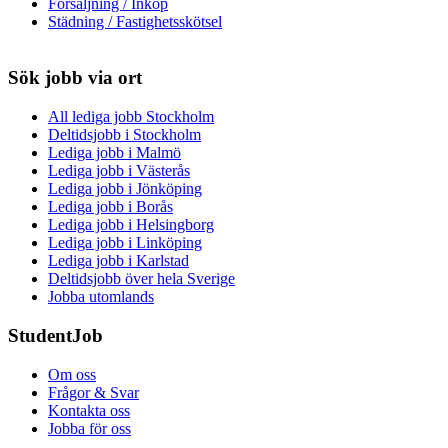
Försäljning / Inköp
Städning / Fastighetsskötsel
Sök jobb via ort
All lediga jobb Stockholm
Deltidsjobb i Stockholm
Lediga jobb i Malmö
Lediga jobb i Västerås
Lediga jobb i Jönköping
Lediga jobb i Borås
Lediga jobb i Helsingborg
Lediga jobb i Linköping
Lediga jobb i Karlstad
Deltidsjobb över hela Sverige
Jobba utomlands
StudentJob
Om oss
Frågor & Svar
Kontakta oss
Jobba för oss