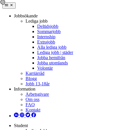
Jobbsökande
Lediga jobb
Deltidsjobb
Sommarjobb
Internship
Extrajobb
Alla lediga jobb
Lediga jobb | städer
Jobba hemifrån
Jobba utomlands
Volontär
Karriärråd
Blogg
Jobb 13-18år
Information
Arbetsgivare
Om oss
FAQ
Kontakt
Student