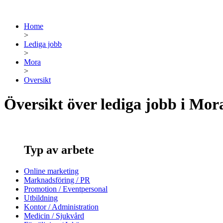
Home
>
Lediga jobb
>
Mora
>
Oversikt
Översikt över lediga jobb i Mor
Typ av arbete
Online marketing
Marknadsföring / PR
Promotion / Eventpersonal
Utbildning
Kontor / Administration
Medicin / Sjukvård