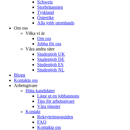
Schweiz
Storbritannien
Tyskland
Österrike
Alla jobb utomlands
Om oss
Vilka vi är
Om oss
Jobba för oss
Våra andra siter
Studentjob UK
Studentjob DE
Studentjob ES
Studentjob NL
Blogg
Kontakta oss
Arbetsgivare
Hitta kandidater
Lägg ut en jobbannons
Tips för arbetsgivare
Våra tjänster
Kontakt
Rekryteringsguiden
FAQ
Kontakta oss