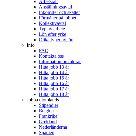
Arbetsrätt
Anställningsavtal
Inkomster och skatter
Förmåner på jobbet
Kollektivavtal
Typ av arbete
Lön efter yrke
Olika typer av lön
Info
FAQ
Kontakta oss
Information om åldrar
Hitta jobb 13 år
Hitta jobb 14 år
Hitta jobb 15 år
Hitta jobb 16 år
Hitta jobb 17 år
Hitta jobb 18 år
Jobba utomlands
Stipendier
Belgien
Frankrike
Grekland
Nederländerna
Spanien