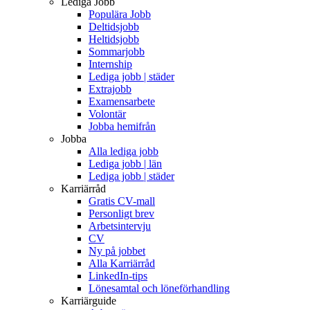
Lediga Jobb
Populära Jobb
Deltidsjobb
Heltidsjobb
Sommarjobb
Internship
Lediga jobb | städer
Extrajobb
Examensarbete
Volontär
Jobba hemifrån
Jobba
Alla lediga jobb
Lediga jobb | län
Lediga jobb | städer
Karriärråd
Gratis CV-mall
Personligt brev
Arbetsintervju
CV
Ny på jobbet
Alla Karriärråd
LinkedIn-tips
Lönesamtal och löneförhandling
Karriärguide