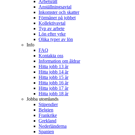
Arbetsrätt
Anställningsavtal
Inkomster och skatter
Förmåner på jobbet
Kollektivavtal
Typ av arbete
Lön efter yrke
Olika typer av lön
Info
FAQ
Kontakta oss
Information om åldrar
Hitta jobb 13 år
Hitta jobb 14 år
Hitta jobb 15 år
Hitta jobb 16 år
Hitta jobb 17 år
Hitta jobb 18 år
Jobba utomlands
Stipendier
Belgien
Frankrike
Grekland
Nederländerna
Spanien