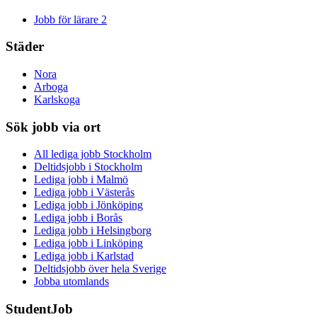
Jobb för lärare
2
Städer
Nora
Arboga
Karlskoga
Sök jobb via ort
All lediga jobb Stockholm
Deltidsjobb i Stockholm
Lediga jobb i Malmö
Lediga jobb i Västerås
Lediga jobb i Jönköping
Lediga jobb i Borås
Lediga jobb i Helsingborg
Lediga jobb i Linköping
Lediga jobb i Karlstad
Deltidsjobb över hela Sverige
Jobba utomlands
StudentJob