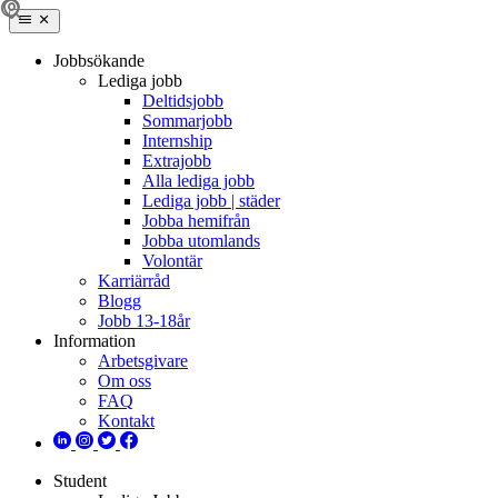
Jobbsökande
Lediga jobb
Deltidsjobb
Sommarjobb
Internship
Extrajobb
Alla lediga jobb
Lediga jobb | städer
Jobba hemifrån
Jobba utomlands
Volontär
Karriärråd
Blogg
Jobb 13-18år
Information
Arbetsgivare
Om oss
FAQ
Kontakt
Student