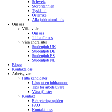
Schweiz
Storbritannien
Tyskland
Österrike
Alla jobb utomlands
Om oss
Vilka vi är
Om oss
Jobba för oss
Våra andra siter
Studentjob UK
Studentjob DE
Studentjob ES
Studentjob NL
Blogg
Kontakta oss
Arbetsgivare
Hitta kandidater
Lägg ut en jobbannons
Tips för arbetsgivare
Våra tjänster
Kontakt
Rekryteringsguiden
FAQ
Kontakta oss