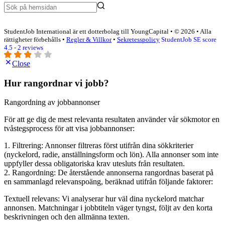
StudentJob International är ett dotterbolag till YoungCapital • © 2026 • Alla
rättigheter förbehålls •
Regler & Villkor
•
Sekretesspolicy
StudentJob SE score
4.5 - 2 reviews
Close
Hur rangordnar vi jobb?
Rangordning av jobbannonser
För att ge dig de mest relevanta resultaten använder vår sökmotor en
tvåstegsprocess för att visa jobbannonser:
1. Filtrering: Annonser filtreras först utifrån dina sökkriterier
(nyckelord, radie, anställningsform och lön). Alla annonser som inte
uppfyller dessa obligatoriska krav utesluts från resultaten.
2. Rangordning: De återstående annonserna rangordnas baserat på
en sammanlagd relevanspoäng, beräknad utifrån följande faktorer:
Textuell relevans: Vi analyserar hur väl dina nyckelord matchar
annonsen. Matchningar i jobbtiteln väger tyngst, följt av den korta
beskrivningen och den allmänna texten.