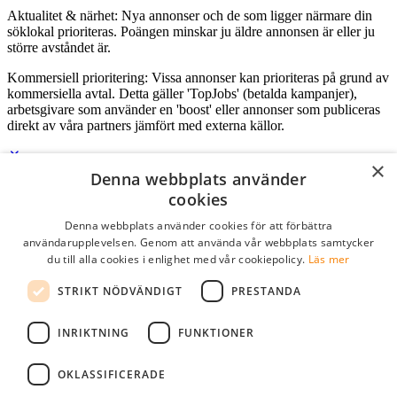
Aktualitet & närhet: Nya annonser och de som ligger närmare din
söklokal prioriteras. Poängen minskar ju äldre annonsen är eller ju
större avståndet är.
Kommersiell prioritering: Vissa annonser kan prioriteras på grund av
kommersiella avtal. Detta gäller 'TopJobs' (betalda kampanjer),
arbetsgivare som använder en 'boost' eller annonser som publiceras
direkt av våra partners jämfört med externa källor.
×
Denna webbplats använder
Logga in som företag
cookies
Denna webbplats använder cookies för att förbättra
E-post
*
användarupplevelsen. Genom att använda vår webbplats samtycker
du till alla cookies i enlighet med vår cookiepolicy.
Läs mer
Lösenord
STRIKT NÖDVÄNDIGT
PRESTANDA
kom ihåg mig
glömt ditt lösenord?
logga in
INRIKTNING
FUNKTIONER
Kostnadsfri företagsprofil
OKLASSIFICERADE