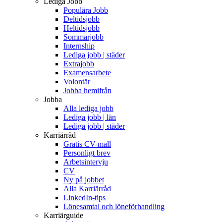
Lediga Jobb
Populära Jobb
Deltidsjobb
Heltidsjobb
Sommarjobb
Internship
Lediga jobb | städer
Extrajobb
Examensarbete
Volontär
Jobba hemifrån
Jobba
Alla lediga jobb
Lediga jobb | län
Lediga jobb | städer
Karriärråd
Gratis CV-mall
Personligt brev
Arbetsintervju
CV
Ny på jobbet
Alla Karriärråd
LinkedIn-tips
Lönesamtal och löneförhandling
Karriärguide