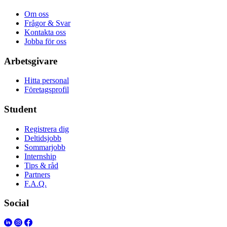
Om oss
Frågor & Svar
Kontakta oss
Jobba för oss
Arbetsgivare
Hitta personal
Företagsprofil
Student
Registrera dig
Deltidsjobb
Sommarjobb
Internship
Tips & råd
Partners
F.A.Q.
Social