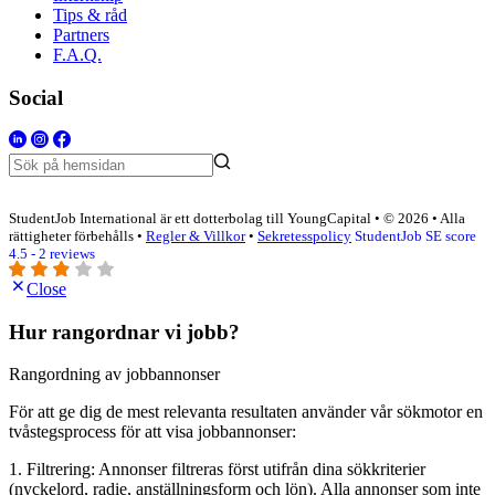
Tips & råd
Partners
F.A.Q.
Social
StudentJob International är ett dotterbolag till YoungCapital • © 2026 • Alla
rättigheter förbehålls •
Regler & Villkor
•
Sekretesspolicy
StudentJob SE score
4.5 - 2 reviews
Close
Hur rangordnar vi jobb?
Rangordning av jobbannonser
För att ge dig de mest relevanta resultaten använder vår sökmotor en
tvåstegsprocess för att visa jobbannonser:
1. Filtrering: Annonser filtreras först utifrån dina sökkriterier
(nyckelord, radie, anställningsform och lön). Alla annonser som inte