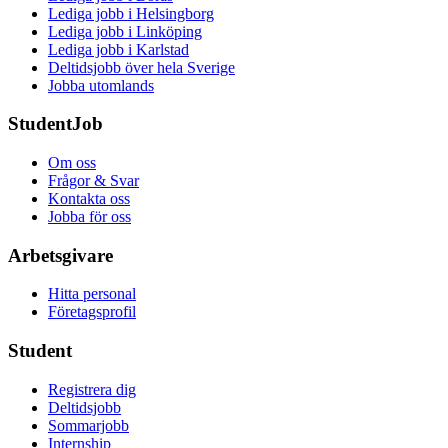
Lediga jobb i Helsingborg
Lediga jobb i Linköping
Lediga jobb i Karlstad
Deltidsjobb över hela Sverige
Jobba utomlands
StudentJob
Om oss
Frågor & Svar
Kontakta oss
Jobba för oss
Arbetsgivare
Hitta personal
Företagsprofil
Student
Registrera dig
Deltidsjobb
Sommarjobb
Internship