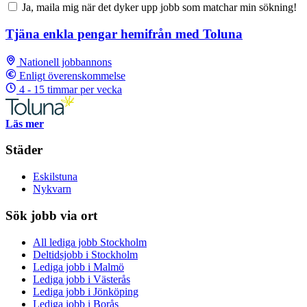
Ja, maila mig när det dyker upp jobb som matchar min sökning!
Tjäna enkla pengar hemifrån med Toluna
Nationell jobbannons
Enligt överenskommelse
4 - 15 timmar per vecka
Läs mer
Städer
Eskilstuna
Nykvarn
Sök jobb via ort
All lediga jobb Stockholm
Deltidsjobb i Stockholm
Lediga jobb i Malmö
Lediga jobb i Västerås
Lediga jobb i Jönköping
Lediga jobb i Borås