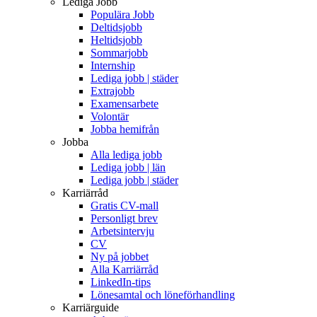
Lediga Jobb
Populära Jobb
Deltidsjobb
Heltidsjobb
Sommarjobb
Internship
Lediga jobb | städer
Extrajobb
Examensarbete
Volontär
Jobba hemifrån
Jobba
Alla lediga jobb
Lediga jobb | län
Lediga jobb | städer
Karriärråd
Gratis CV-mall
Personligt brev
Arbetsintervju
CV
Ny på jobbet
Alla Karriärråd
LinkedIn-tips
Lönesamtal och löneförhandling
Karriärguide