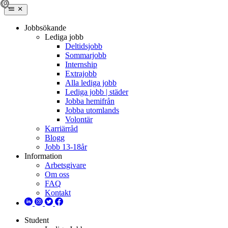
Jobbsökande
Lediga jobb
Deltidsjobb
Sommarjobb
Internship
Extrajobb
Alla lediga jobb
Lediga jobb | städer
Jobba hemifrån
Jobba utomlands
Volontär
Karriärråd
Blogg
Jobb 13-18år
Information
Arbetsgivare
Om oss
FAQ
Kontakt
Student