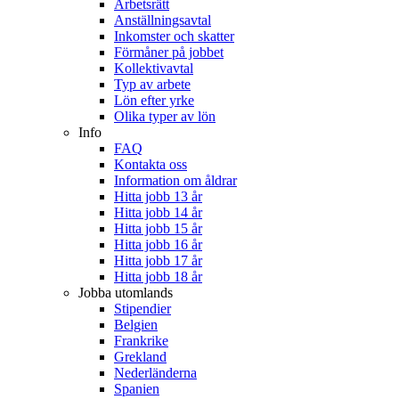
Arbetsrätt
Anställningsavtal
Inkomster och skatter
Förmåner på jobbet
Kollektivavtal
Typ av arbete
Lön efter yrke
Olika typer av lön
Info
FAQ
Kontakta oss
Information om åldrar
Hitta jobb 13 år
Hitta jobb 14 år
Hitta jobb 15 år
Hitta jobb 16 år
Hitta jobb 17 år
Hitta jobb 18 år
Jobba utomlands
Stipendier
Belgien
Frankrike
Grekland
Nederländerna
Spanien