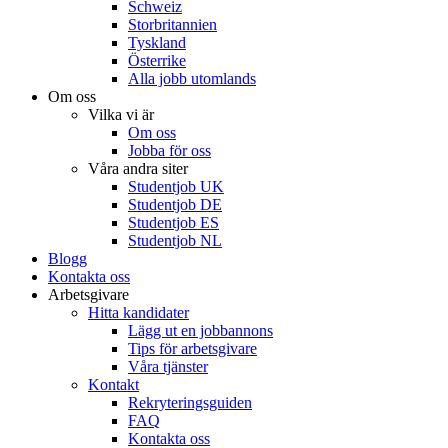
Schweiz
Storbritannien
Tyskland
Österrike
Alla jobb utomlands
Om oss
Vilka vi är
Om oss
Jobba för oss
Våra andra siter
Studentjob UK
Studentjob DE
Studentjob ES
Studentjob NL
Blogg
Kontakta oss
Arbetsgivare
Hitta kandidater
Lägg ut en jobbannons
Tips för arbetsgivare
Våra tjänster
Kontakt
Rekryteringsguiden
FAQ
Kontakta oss