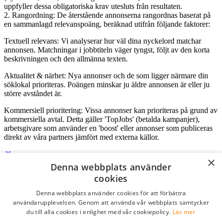
uppfyller dessa obligatoriska krav utesluts från resultaten.
2. Rangordning: De återstående annonserna rangordnas baserat på
en sammanlagd relevanspoäng, beräknad utifrån följande faktorer:
Textuell relevans: Vi analyserar hur väl dina nyckelord matchar
annonsen. Matchningar i jobbtiteln väger tyngst, följt av den korta
beskrivningen och den allmänna texten.
Aktualitet & närhet: Nya annonser och de som ligger närmare din
söklokal prioriteras. Poängen minskar ju äldre annonsen är eller ju
större avståndet är.
Kommersiell prioritering: Vissa annonser kan prioriteras på grund av
kommersiella avtal. Detta gäller 'TopJobs' (betalda kampanjer),
arbetsgivare som använder en 'boost' eller annonser som publiceras
direkt av våra partners jämfört med externa källor.
×
Denna webbplats använder
Logga in som företag
cookies
Denna webbplats använder cookies för att förbättra
E-post
*
användarupplevelsen. Genom att använda vår webbplats samtycker
du till alla cookies i enlighet med vår cookiepolicy.
Läs mer
Lösenord