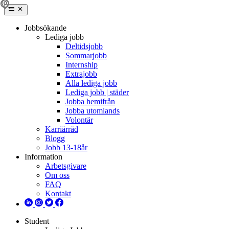
Jobbsökande
Lediga jobb
Deltidsjobb
Sommarjobb
Internship
Extrajobb
Alla lediga jobb
Lediga jobb | städer
Jobba hemifrån
Jobba utomlands
Volontär
Karriärråd
Blogg
Jobb 13-18år
Information
Arbetsgivare
Om oss
FAQ
Kontakt
Student