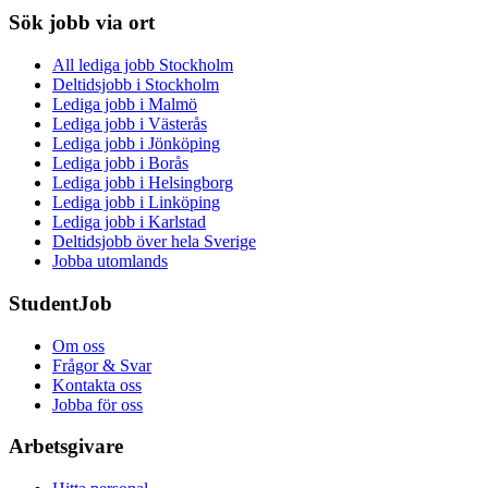
Sök jobb via ort
All lediga jobb Stockholm
Deltidsjobb i Stockholm
Lediga jobb i Malmö
Lediga jobb i Västerås
Lediga jobb i Jönköping
Lediga jobb i Borås
Lediga jobb i Helsingborg
Lediga jobb i Linköping
Lediga jobb i Karlstad
Deltidsjobb över hela Sverige
Jobba utomlands
StudentJob
Om oss
Frågor & Svar
Kontakta oss
Jobba för oss
Arbetsgivare