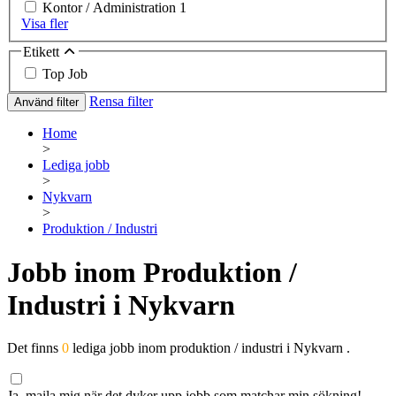
Kontor / Administration
1
Visa fler
Etikett
Top Job
Rensa filter
Använd filter
Home
>
Lediga jobb
>
Nykvarn
>
Produktion / Industri
Jobb inom Produktion /
Industri i Nykvarn
Det finns
0
lediga jobb inom produktion / industri i Nykvarn .
Ja, maila mig när det dyker upp jobb som matchar min sökning!