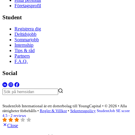
Hitta personal
Företagsprofil
Student
Registrera dig
Deltidsjobb
Sommarjobb
Internship
Tips & råd
Partners
F.A.Q.
Social
StudentJob International är ett dotterbolag till YoungCapital • © 2026 • Alla
rättigheter förbehålls •
Regler & Villkor
•
Sekretesspolicy
StudentJob SE score
4.5 - 2 reviews
Close