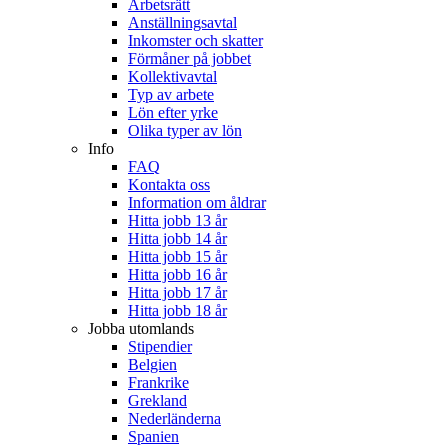
Arbetsrätt
Anställningsavtal
Inkomster och skatter
Förmåner på jobbet
Kollektivavtal
Typ av arbete
Lön efter yrke
Olika typer av lön
Info
FAQ
Kontakta oss
Information om åldrar
Hitta jobb 13 år
Hitta jobb 14 år
Hitta jobb 15 år
Hitta jobb 16 år
Hitta jobb 17 år
Hitta jobb 18 år
Jobba utomlands
Stipendier
Belgien
Frankrike
Grekland
Nederländerna
Spanien