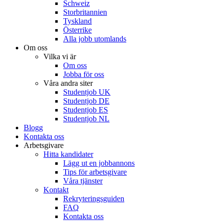
Schweiz
Storbritannien
Tyskland
Österrike
Alla jobb utomlands
Om oss
Vilka vi är
Om oss
Jobba för oss
Våra andra siter
Studentjob UK
Studentjob DE
Studentjob ES
Studentjob NL
Blogg
Kontakta oss
Arbetsgivare
Hitta kandidater
Lägg ut en jobbannons
Tips för arbetsgivare
Våra tjänster
Kontakt
Rekryteringsguiden
FAQ
Kontakta oss