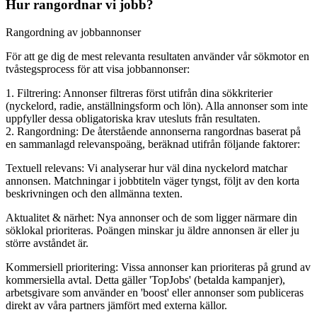
Hur rangordnar vi jobb?
Rangordning av jobbannonser
För att ge dig de mest relevanta resultaten använder vår sökmotor en
tvåstegsprocess för att visa jobbannonser:
1. Filtrering: Annonser filtreras först utifrån dina sökkriterier
(nyckelord, radie, anställningsform och lön). Alla annonser som inte
uppfyller dessa obligatoriska krav utesluts från resultaten.
2. Rangordning: De återstående annonserna rangordnas baserat på
en sammanlagd relevanspoäng, beräknad utifrån följande faktorer:
Textuell relevans: Vi analyserar hur väl dina nyckelord matchar
annonsen. Matchningar i jobbtiteln väger tyngst, följt av den korta
beskrivningen och den allmänna texten.
Aktualitet & närhet: Nya annonser och de som ligger närmare din
söklokal prioriteras. Poängen minskar ju äldre annonsen är eller ju
större avståndet är.
Kommersiell prioritering: Vissa annonser kan prioriteras på grund av
kommersiella avtal. Detta gäller 'TopJobs' (betalda kampanjer),
arbetsgivare som använder en 'boost' eller annonser som publiceras
direkt av våra partners jämfört med externa källor.