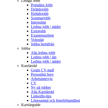
Lediga Jobb
Populära Jobb
Deltidsjobb
Heltidsjobb
Sommarjobb
Internship
Lediga jobb | städer
Extrajobb
Examensarbete
Volontär
Jobba hemifrån
Jobba
Alla lediga jobb
Lediga jobb | län
Lediga jobb | städer
Karriärråd
Gratis CV-mall
Personligt brev
Arbetsintervju
CV
Ny på jobbet
Alla Karriärråd
LinkedIn-tips
Lönesamtal och löneförhandling
Karriärguide