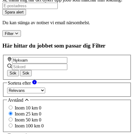
If
you
Spara alert
are
a
Du kan stänga av notiser vi email närsomhelst.
human,
ignore
Filter
this
field
Här hittar du jobbet som passar dig
Filter
Sök
Sök
Sortera efter
Avstånd
Inom 10 km
0
Inom 25 km
0
Inom 50 km
0
Inom 100 km
0