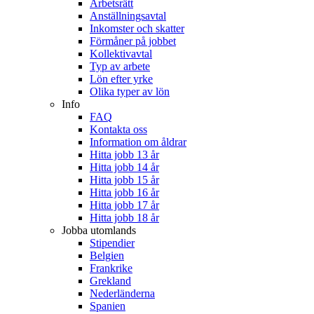
Arbetsrätt
Anställningsavtal
Inkomster och skatter
Förmåner på jobbet
Kollektivavtal
Typ av arbete
Lön efter yrke
Olika typer av lön
Info
FAQ
Kontakta oss
Information om åldrar
Hitta jobb 13 år
Hitta jobb 14 år
Hitta jobb 15 år
Hitta jobb 16 år
Hitta jobb 17 år
Hitta jobb 18 år
Jobba utomlands
Stipendier
Belgien
Frankrike
Grekland
Nederländerna
Spanien