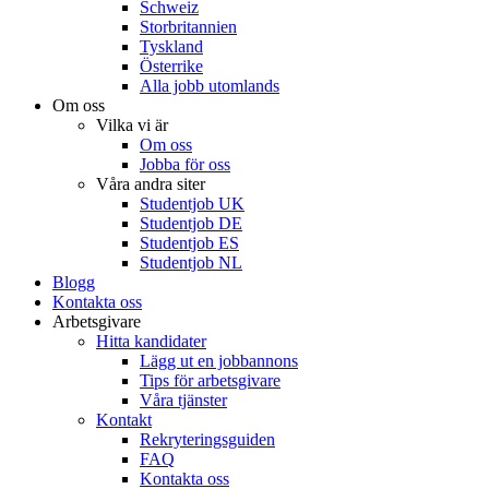
Schweiz
Storbritannien
Tyskland
Österrike
Alla jobb utomlands
Om oss
Vilka vi är
Om oss
Jobba för oss
Våra andra siter
Studentjob UK
Studentjob DE
Studentjob ES
Studentjob NL
Blogg
Kontakta oss
Arbetsgivare
Hitta kandidater
Lägg ut en jobbannons
Tips för arbetsgivare
Våra tjänster
Kontakt
Rekryteringsguiden
FAQ
Kontakta oss