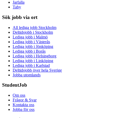
Jarfalla
Taby
Sök jobb via ort
All lediga jobb Stockholm
Deltidsjobb i Stockholm
Lediga jobb i Malmö
Lediga jobb i Västerås
Lediga jobb i Jönköping
Lediga jobb i Borås
Lediga jobb i Helsingborg
Lediga jobb i Linköping
Lediga jobb i Karlstad
Deltidsjobb över hela Sverige
Jobba utomlands
StudentJob
Om oss
Frågor & Svar
Kontakta oss
Jobba för oss