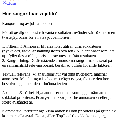
Close
Hur rangordnar vi jobb?
Rangordning av jobbannonser
För att ge dig de mest relevanta resultaten använder vår sökmotor en
tvåstegsprocess för att visa jobbannonser:
1. Filtrering: Annonser filtreras först utifrån dina sökkriterier
(nyckelord, radie, anställningsform och lön). Alla annonser som inte
uppfyller dessa obligatoriska krav utesluts från resultaten.
2. Rangordning: De återstående annonserna rangordnas baserat på
en sammanlagd relevanspoäng, beräknad utifrån följande faktorer:
Textuell relevans: Vi analyserar hur väl dina nyckelord matchar
annonsen. Matchningar i jobbtiteln väger tyngst, följt av den korta
beskrivningen och den allmänna texten.
Aktualitet & närhet: Nya annonser och de som ligger närmare din
söklokal prioriteras. Poängen minskar ju äldre annonsen är eller ju
större avståndet är.
Kommersiell prioritering: Vissa annonser kan prioriteras på grund av
kommersiella avtal. Detta gäller 'TopJobs' (betalda kampanjer),