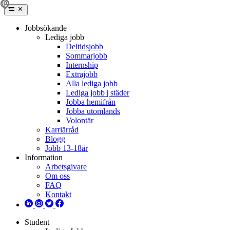
Jobbsökande
Lediga jobb
Deltidsjobb
Sommarjobb
Internship
Extrajobb
Alla lediga jobb
Lediga jobb | städer
Jobba hemifrån
Jobba utomlands
Volontär
Karriärråd
Blogg
Jobb 13-18år
Information
Arbetsgivare
Om oss
FAQ
Kontakt
Student