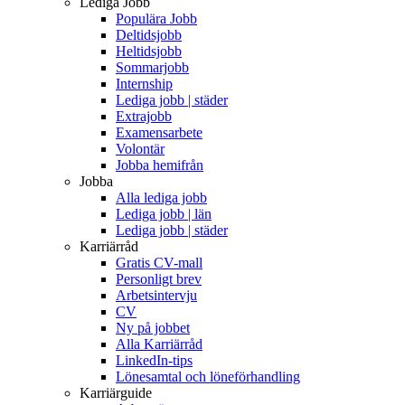
Lediga Jobb
Populära Jobb
Deltidsjobb
Heltidsjobb
Sommarjobb
Internship
Lediga jobb | städer
Extrajobb
Examensarbete
Volontär
Jobba hemifrån
Jobba
Alla lediga jobb
Lediga jobb | län
Lediga jobb | städer
Karriärråd
Gratis CV-mall
Personligt brev
Arbetsintervju
CV
Ny på jobbet
Alla Karriärråd
LinkedIn-tips
Lönesamtal och löneförhandling
Karriärguide