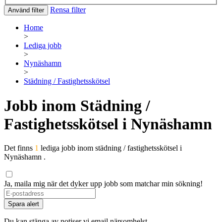
Rensa filter
Använd filter
Home
>
Lediga jobb
>
Nynäshamn
>
Städning / Fastighetsskötsel
Jobb inom Städning /
Fastighetsskötsel i Nynäshamn
Det finns
1
lediga jobb inom städning / fastighetsskötsel i
Nynäshamn .
Ja, maila mig när det dyker upp jobb som matchar min sökning!
Spara alert
Du kan stänga av notiser vi email närsomhelst.