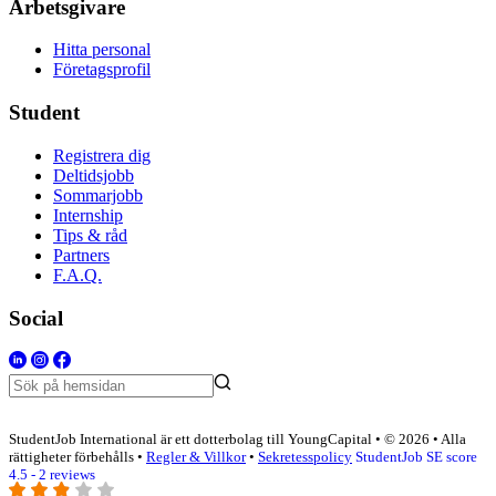
Arbetsgivare
Hitta personal
Företagsprofil
Student
Registrera dig
Deltidsjobb
Sommarjobb
Internship
Tips & råd
Partners
F.A.Q.
Social
StudentJob International är ett dotterbolag till YoungCapital • © 2026 • Alla
rättigheter förbehålls •
Regler & Villkor
•
Sekretesspolicy
StudentJob SE score
4.5 - 2 reviews