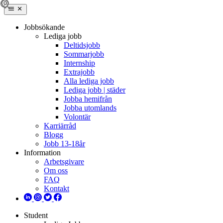
Jobbsökande
Lediga jobb
Deltidsjobb
Sommarjobb
Internship
Extrajobb
Alla lediga jobb
Lediga jobb | städer
Jobba hemifrån
Jobba utomlands
Volontär
Karriärråd
Blogg
Jobb 13-18år
Information
Arbetsgivare
Om oss
FAQ
Kontakt
Student