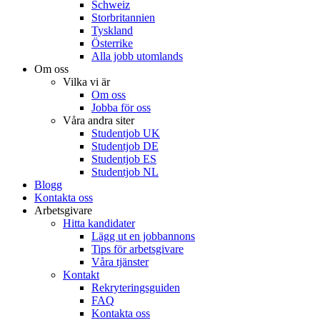
Schweiz
Storbritannien
Tyskland
Österrike
Alla jobb utomlands
Om oss
Vilka vi är
Om oss
Jobba för oss
Våra andra siter
Studentjob UK
Studentjob DE
Studentjob ES
Studentjob NL
Blogg
Kontakta oss
Arbetsgivare
Hitta kandidater
Lägg ut en jobbannons
Tips för arbetsgivare
Våra tjänster
Kontakt
Rekryteringsguiden
FAQ
Kontakta oss