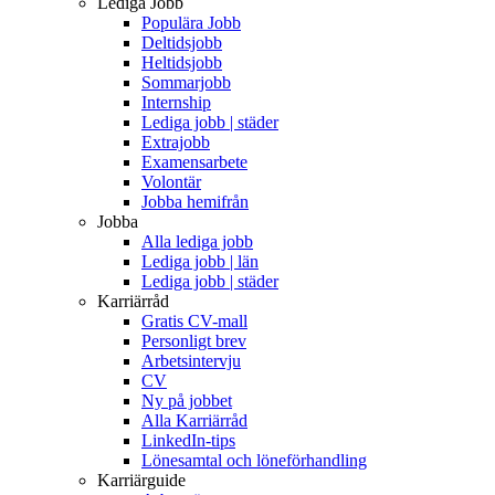
Lediga Jobb
Populära Jobb
Deltidsjobb
Heltidsjobb
Sommarjobb
Internship
Lediga jobb | städer
Extrajobb
Examensarbete
Volontär
Jobba hemifrån
Jobba
Alla lediga jobb
Lediga jobb | län
Lediga jobb | städer
Karriärråd
Gratis CV-mall
Personligt brev
Arbetsintervju
CV
Ny på jobbet
Alla Karriärråd
LinkedIn-tips
Lönesamtal och löneförhandling
Karriärguide