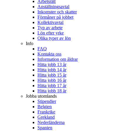
Arbetsrätt
Anställningsavtal
Inkomster och skatter
Förmåner på jobbet
Kollektivavtal
Typ av arbete
Lön efter yrke
Olika typer av lön
Info
FAQ
Kontakta oss
Information om åldrar
Hitta jobb 13 år
Hitta jobb 14 år
Hitta jobb 15 år
Hitta jobb 16 år
Hitta jobb 17 år
Hitta jobb 18 år
Jobba utomlands
Stipendier
Belgien
Frankrike
Grekland
Nederländerna
Spanien