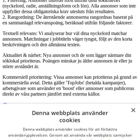
1. Filtrering: Annonser filtreras först utifrån dina sökkriterier
(nyckelord, radie, anställningsform och lön). Alla annonser som inte
uppfyller dessa obligatoriska krav utesluts från resultaten.
2. Rangordning: De återstående annonserna rangordnas baserat på
en sammanlagd relevanspoäng, beräknad utifrån följande faktorer:
Textuell relevans: Vi analyserar hur väl dina nyckelord matchar
annonsen. Matchningar i jobbtiteln väger tyngst, följt av den korta
beskrivningen och den allmänna texten.
Aktualitet & närhet: Nya annonser och de som ligger närmare din
söklokal prioriteras. Poängen minskar ju äldre annonsen är eller ju
större avståndet är.
Kommersiell prioritering: Vissa annonser kan prioriteras på grund av
kommersiella avtal. Detta gäller 'TopJobs' (betalda kampanjer),
arbetsgivare som använder en 'boost' eller annonser som publiceras
direkt av våra partners jämfört med externa källor.
×
Denna webbplats använder
Logga in som företag
cookies
Denna webbplats använder cookies för att förbättra
E-post
*
användarupplevelsen. Genom att använda vår webbplats samtycker