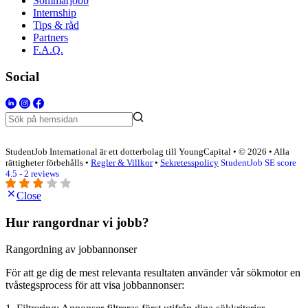
Sommarjobb
Internship
Tips & råd
Partners
F.A.Q.
Social
StudentJob International är ett dotterbolag till YoungCapital • © 2026 • Alla
rättigheter förbehålls •
Regler & Villkor
•
Sekretesspolicy
StudentJob SE score
4.5 - 2 reviews
Close
Hur rangordnar vi jobb?
Rangordning av jobbannonser
För att ge dig de mest relevanta resultaten använder vår sökmotor en
tvåstegsprocess för att visa jobbannonser: