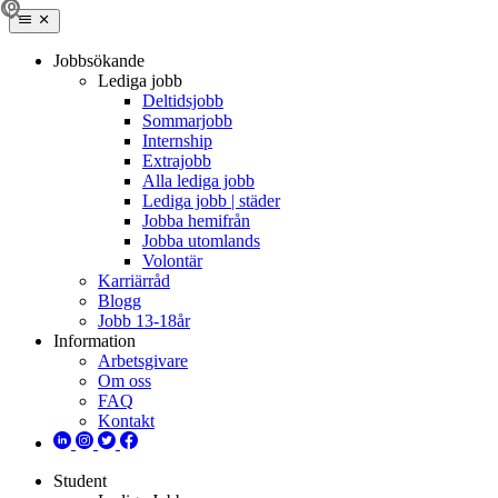
Jobbsökande
Lediga jobb
Deltidsjobb
Sommarjobb
Internship
Extrajobb
Alla lediga jobb
Lediga jobb | städer
Jobba hemifrån
Jobba utomlands
Volontär
Karriärråd
Blogg
Jobb 13-18år
Information
Arbetsgivare
Om oss
FAQ
Kontakt
Student