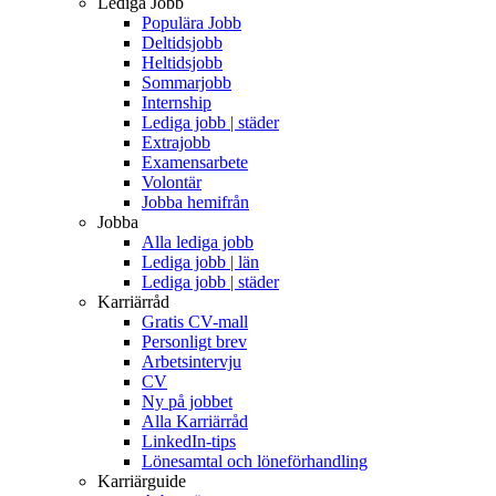
Lediga Jobb
Populära Jobb
Deltidsjobb
Heltidsjobb
Sommarjobb
Internship
Lediga jobb | städer
Extrajobb
Examensarbete
Volontär
Jobba hemifrån
Jobba
Alla lediga jobb
Lediga jobb | län
Lediga jobb | städer
Karriärråd
Gratis CV-mall
Personligt brev
Arbetsintervju
CV
Ny på jobbet
Alla Karriärråd
LinkedIn-tips
Lönesamtal och löneförhandling
Karriärguide