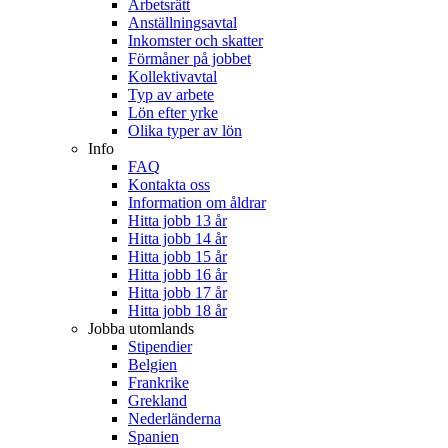
Arbetsrätt
Anställningsavtal
Inkomster och skatter
Förmåner på jobbet
Kollektivavtal
Typ av arbete
Lön efter yrke
Olika typer av lön
Info
FAQ
Kontakta oss
Information om åldrar
Hitta jobb 13 år
Hitta jobb 14 år
Hitta jobb 15 år
Hitta jobb 16 år
Hitta jobb 17 år
Hitta jobb 18 år
Jobba utomlands
Stipendier
Belgien
Frankrike
Grekland
Nederländerna
Spanien