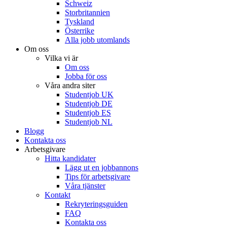
Schweiz
Storbritannien
Tyskland
Österrike
Alla jobb utomlands
Om oss
Vilka vi är
Om oss
Jobba för oss
Våra andra siter
Studentjob UK
Studentjob DE
Studentjob ES
Studentjob NL
Blogg
Kontakta oss
Arbetsgivare
Hitta kandidater
Lägg ut en jobbannons
Tips för arbetsgivare
Våra tjänster
Kontakt
Rekryteringsguiden
FAQ
Kontakta oss