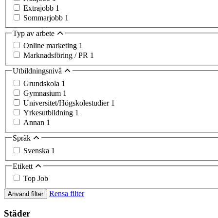
Extrajobb
1
Sommarjobb
1
Typ av arbete
Online marketing
1
Marknadsföring / PR
1
Utbildningsnivå
Grundskola
1
Gymnasium
1
Universitet/Högskolestudier
1
Yrkesutbildning
1
Annan
1
Språk
Svenska
1
Etikett
Top Job
Rensa filter
Använd filter
Städer