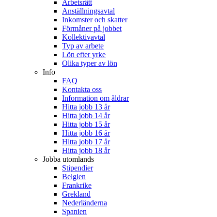
Arbetsrätt
Anställningsavtal
Inkomster och skatter
Förmåner på jobbet
Kollektivavtal
Typ av arbete
Lön efter yrke
Olika typer av lön
Info
FAQ
Kontakta oss
Information om åldrar
Hitta jobb 13 år
Hitta jobb 14 år
Hitta jobb 15 år
Hitta jobb 16 år
Hitta jobb 17 år
Hitta jobb 18 år
Jobba utomlands
Stipendier
Belgien
Frankrike
Grekland
Nederländerna
Spanien