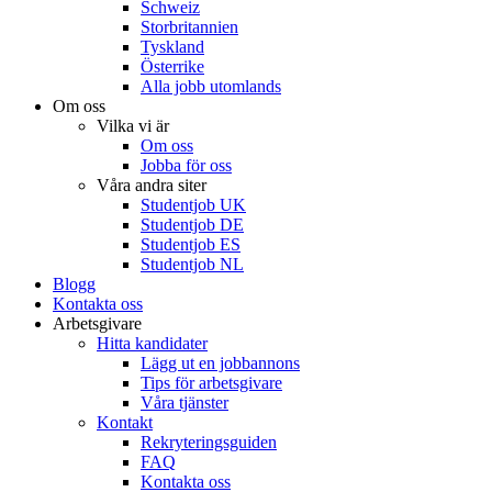
Schweiz
Storbritannien
Tyskland
Österrike
Alla jobb utomlands
Om oss
Vilka vi är
Om oss
Jobba för oss
Våra andra siter
Studentjob UK
Studentjob DE
Studentjob ES
Studentjob NL
Blogg
Kontakta oss
Arbetsgivare
Hitta kandidater
Lägg ut en jobbannons
Tips för arbetsgivare
Våra tjänster
Kontakt
Rekryteringsguiden
FAQ
Kontakta oss