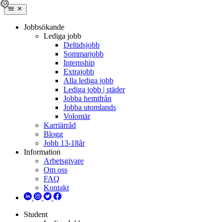
Jobbsökande
Lediga jobb
Deltidsjobb
Sommarjobb
Internship
Extrajobb
Alla lediga jobb
Lediga jobb | städer
Jobba hemifrån
Jobba utomlands
Volontär
Karriärråd
Blogg
Jobb 13-18år
Information
Arbetsgivare
Om oss
FAQ
Kontakt
Student