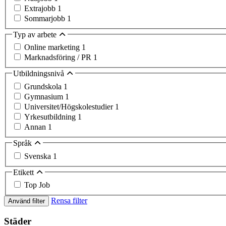
Extrajobb
1
Sommarjobb
1
Typ av arbete
Online marketing
1
Marknadsföring / PR
1
Utbildningsnivå
Grundskola
1
Gymnasium
1
Universitet/Högskolestudier
1
Yrkesutbildning
1
Annan
1
Språk
Svenska
1
Etikett
Top Job
Rensa filter
Använd filter
Städer