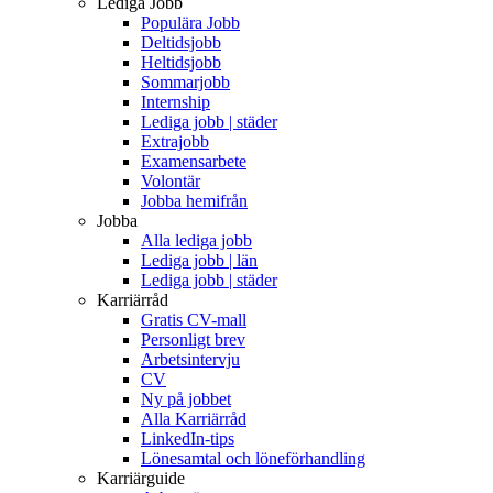
Lediga Jobb
Populära Jobb
Deltidsjobb
Heltidsjobb
Sommarjobb
Internship
Lediga jobb | städer
Extrajobb
Examensarbete
Volontär
Jobba hemifrån
Jobba
Alla lediga jobb
Lediga jobb | län
Lediga jobb | städer
Karriärråd
Gratis CV-mall
Personligt brev
Arbetsintervju
CV
Ny på jobbet
Alla Karriärråd
LinkedIn-tips
Lönesamtal och löneförhandling
Karriärguide