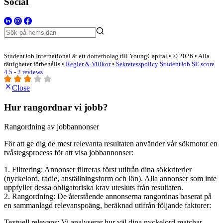
Social
StudentJob International är ett dotterbolag till YoungCapital • © 2026 • Alla
rättigheter förbehålls •
Regler & Villkor
•
Sekretesspolicy
StudentJob SE score
4.5 - 2 reviews
Close
Hur rangordnar vi jobb?
Rangordning av jobbannonser
För att ge dig de mest relevanta resultaten använder vår sökmotor en
tvåstegsprocess för att visa jobbannonser:
1. Filtrering: Annonser filtreras först utifrån dina sökkriterier
(nyckelord, radie, anställningsform och lön). Alla annonser som inte
uppfyller dessa obligatoriska krav utesluts från resultaten.
2. Rangordning: De återstående annonserna rangordnas baserat på
en sammanlagd relevanspoäng, beräknad utifrån följande faktorer:
Textuell relevans: Vi analyserar hur väl dina nyckelord matchar