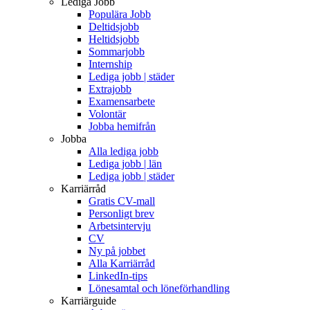
Lediga Jobb
Populära Jobb
Deltidsjobb
Heltidsjobb
Sommarjobb
Internship
Lediga jobb | städer
Extrajobb
Examensarbete
Volontär
Jobba hemifrån
Jobba
Alla lediga jobb
Lediga jobb | län
Lediga jobb | städer
Karriärråd
Gratis CV-mall
Personligt brev
Arbetsintervju
CV
Ny på jobbet
Alla Karriärråd
LinkedIn-tips
Lönesamtal och löneförhandling
Karriärguide