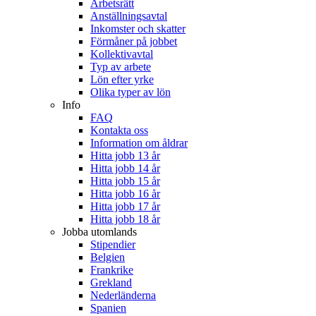
Arbetsrätt
Anställningsavtal
Inkomster och skatter
Förmåner på jobbet
Kollektivavtal
Typ av arbete
Lön efter yrke
Olika typer av lön
Info
FAQ
Kontakta oss
Information om åldrar
Hitta jobb 13 år
Hitta jobb 14 år
Hitta jobb 15 år
Hitta jobb 16 år
Hitta jobb 17 år
Hitta jobb 18 år
Jobba utomlands
Stipendier
Belgien
Frankrike
Grekland
Nederländerna
Spanien