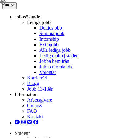
Jobbsökande
Lediga jobb
Deltidsjobb
Sommarjobb
Internship
Extrajobb
Alla lediga jobb
Lediga jobb | städer
Jobba hemifrån
Jobba utomlands
Volontär
Karriärråd
Blogg
Jobb 13-18år
Information
Arbetsgivare
Om oss
FAQ
Kontakt
Student