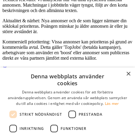
annonsen. Matchningar i jobbtiteln väger tyngst, följt av den korta
beskrivningen och den allmänna texten.
Aktualitet & närhet: Nya annonser och de som ligger närmare din
söklokal prioriteras. Poängen minskar ju äldre annonsen är eller ju
större avståndet är.
Kommersiell prioritering: Vissa annonser kan prioriteras på grund av
kommersiella avtal. Detta gäller 'TopJobs' (betalda kampanjer),
arbetsgivare som använder en 'boost' eller annonser som publiceras
direkt av våra partners jämfört med externa källor.
×
Denna webbplats använder
Logga in som företag
cookies
Denna webbplats använder cookies för att förbättra
E-post
*
användarupplevelsen. Genom att använda vår webbplats samtycker
du till alla cookies i enlighet med vår cookiepolicy.
Läs mer
Lösenord
STRIKT NÖDVÄNDIGT
PRESTANDA
kom ihåg mig
glömt ditt lösenord?
logga in
INRIKTNING
FUNKTIONER