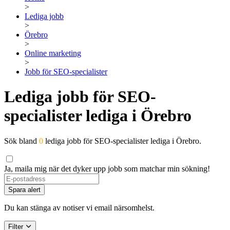
>
Lediga jobb
>
Örebro
>
Online marketing
>
Jobb för SEO-specialister
Lediga jobb för SEO-
specialister lediga i Örebro
Sök bland
0
lediga jobb för SEO-specialister lediga i Örebro.
Ja, maila mig när det dyker upp jobb som matchar min sökning!
If
you
Spara alert
are
a
Du kan stänga av notiser vi email närsomhelst.
human,
ignore
Filter