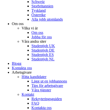
Schweiz
Storbritannien
Tyskland
Österrike
Alla jobb utomlands
Om oss
Vilka vi är
Om oss
Jobba för oss
Våra andra siter
Studentjob UK
Studentjob DE
Studentjob ES
Studentjob NL
Blogg
Kontakta oss
Arbetsgivare
Hitta kandidater
Lägg ut en jobbannons
Tips för arbetsgivare
Våra tjänster
Kontakt
Rekryteringsguiden
FAQ
Kontakta oss