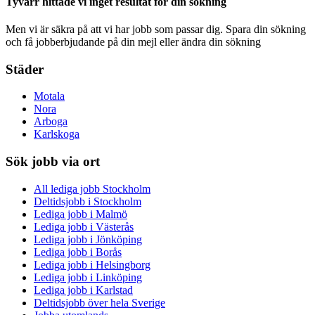
Tyvärr hittade vi inget resultat för din sökning
Men vi är säkra på att vi har jobb som passar dig. Spara din sökning
och få jobberbjudande på din mejl eller ändra din sökning
Städer
Motala
Nora
Arboga
Karlskoga
Sök jobb via ort
All lediga jobb Stockholm
Deltidsjobb i Stockholm
Lediga jobb i Malmö
Lediga jobb i Västerås
Lediga jobb i Jönköping
Lediga jobb i Borås
Lediga jobb i Helsingborg
Lediga jobb i Linköping
Lediga jobb i Karlstad
Deltidsjobb över hela Sverige