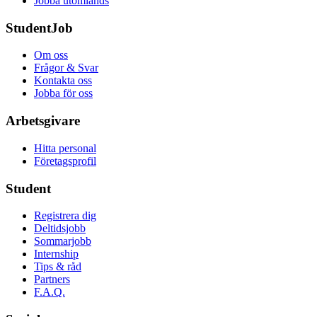
Jobba utomlands
StudentJob
Om oss
Frågor & Svar
Kontakta oss
Jobba för oss
Arbetsgivare
Hitta personal
Företagsprofil
Student
Registrera dig
Deltidsjobb
Sommarjobb
Internship
Tips & råd
Partners
F.A.Q.