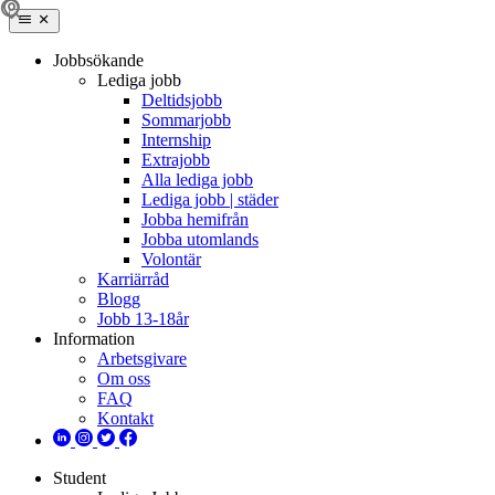
Jobbsökande
Lediga jobb
Deltidsjobb
Sommarjobb
Internship
Extrajobb
Alla lediga jobb
Lediga jobb | städer
Jobba hemifrån
Jobba utomlands
Volontär
Karriärråd
Blogg
Jobb 13-18år
Information
Arbetsgivare
Om oss
FAQ
Kontakt
Student