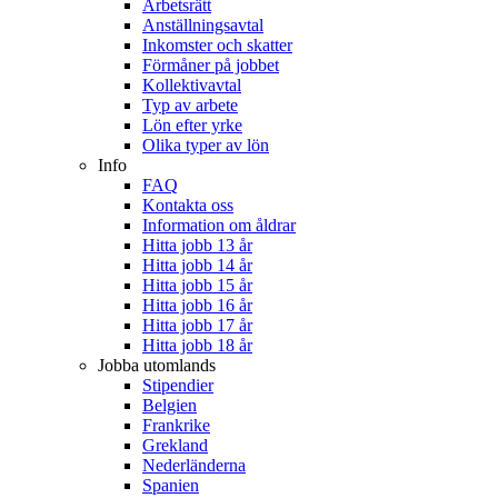
Arbetsrätt
Anställningsavtal
Inkomster och skatter
Förmåner på jobbet
Kollektivavtal
Typ av arbete
Lön efter yrke
Olika typer av lön
Info
FAQ
Kontakta oss
Information om åldrar
Hitta jobb 13 år
Hitta jobb 14 år
Hitta jobb 15 år
Hitta jobb 16 år
Hitta jobb 17 år
Hitta jobb 18 år
Jobba utomlands
Stipendier
Belgien
Frankrike
Grekland
Nederländerna
Spanien