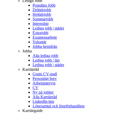
Lediga Jobb
Populära Jobb
Deltidsjobb
Heltidsjobb
Sommarjobb
Internship
Lediga jobb | städer
Extrajobb
Examensarbete
Volontär
Jobba hemifrån
Jobba
Alla lediga jobb
Lediga jobb | län
Lediga jobb | städer
Karriärråd
Gratis CV-mall
Personligt brev
Arbetsintervju
CV
Ny på jobbet
Alla Karriärråd
LinkedIn-tips
Lönesamtal och löneförhandling
Karriärguide