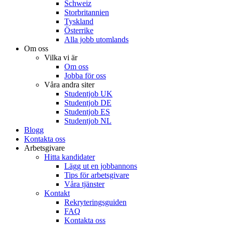
Schweiz
Storbritannien
Tyskland
Österrike
Alla jobb utomlands
Om oss
Vilka vi är
Om oss
Jobba för oss
Våra andra siter
Studentjob UK
Studentjob DE
Studentjob ES
Studentjob NL
Blogg
Kontakta oss
Arbetsgivare
Hitta kandidater
Lägg ut en jobbannons
Tips för arbetsgivare
Våra tjänster
Kontakt
Rekryteringsguiden
FAQ
Kontakta oss