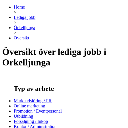
Home
>
Lediga jobb
>
Örkelljunga
>
Oversikt
Översikt över lediga jobb i
Orkelljunga
Typ av arbete
Marknadsföring / PR
Online marketing
Promotion / Eventpersonal
Utbildning
Försäljning / Inköp
Kontor / Administration