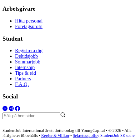
Arbetsgivare
Hitta personal
Företagsprofil
Student
Registrera dig
Deltidsjobb
Sommarjobb
Internship
Tips & råd
Partners
F.A.Q.
Social
StudentJob International är ett dotterbolag till YoungCapital • © 2026 • Alla
rättigheter förbehålls •
Regler & Villkor
•
Sekretesspolicy
StudentJob SE score