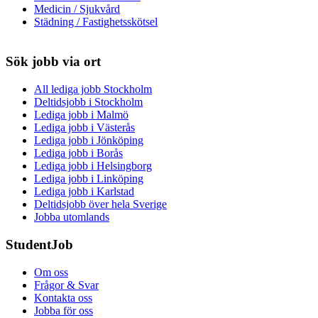
Medicin / Sjukvård
Städning / Fastighetsskötsel
Sök jobb via ort
All lediga jobb Stockholm
Deltidsjobb i Stockholm
Lediga jobb i Malmö
Lediga jobb i Västerås
Lediga jobb i Jönköping
Lediga jobb i Borås
Lediga jobb i Helsingborg
Lediga jobb i Linköping
Lediga jobb i Karlstad
Deltidsjobb över hela Sverige
Jobba utomlands
StudentJob
Om oss
Frågor & Svar
Kontakta oss
Jobba för oss