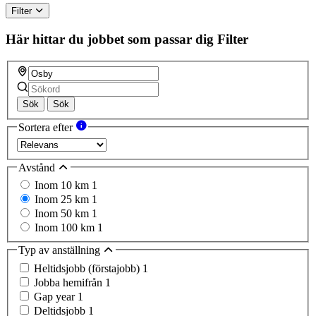
ignore
Filter
this
field
Här hittar du jobbet som passar dig
Filter
Sök
Sök
Sortera efter
Avstånd
Inom 10 km
1
Inom 25 km
1
Inom 50 km
1
Inom 100 km
1
Typ av anställning
Heltidsjobb (förstajobb)
1
Jobba hemifrån
1
Gap year
1
Deltidsjobb
1