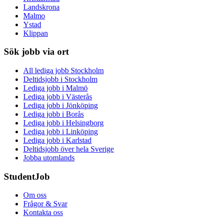
Landskrona
Malmo
Ystad
Klippan
Sök jobb via ort
All lediga jobb Stockholm
Deltidsjobb i Stockholm
Lediga jobb i Malmö
Lediga jobb i Västerås
Lediga jobb i Jönköping
Lediga jobb i Borås
Lediga jobb i Helsingborg
Lediga jobb i Linköping
Lediga jobb i Karlstad
Deltidsjobb över hela Sverige
Jobba utomlands
StudentJob
Om oss
Frågor & Svar
Kontakta oss