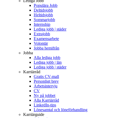
Lediga Jobb
Populära Jobb
Deltidsjobb
Heltidsjobb
Sommarjobb
Internship
Lediga jobb | städer
Extrajobb
Examensarbete
Volontär
Jobba hemifrån
Jobba
Alla lediga jobb
Lediga jobb | län
Lediga jobb | städer
Karriärråd
Gratis CV-mall
Personligt brev
Arbetsintervju
CV
Ny på jobbet
Alla Karriärråd
LinkedIn-tips
Lönesamtal och löneförhandling
Karriärguide