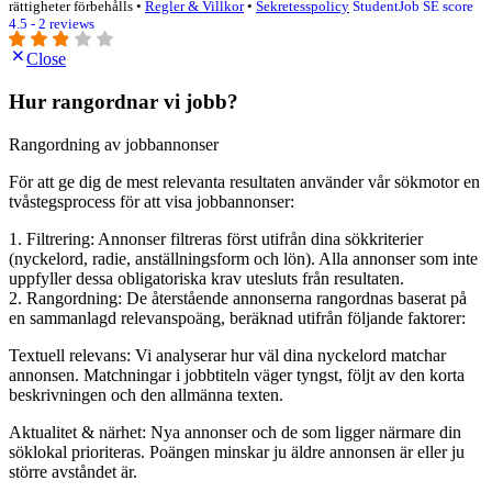
rättigheter förbehålls •
Regler & Villkor
•
Sekretesspolicy
StudentJob SE score
4.5 - 2 reviews
Close
Hur rangordnar vi jobb?
Rangordning av jobbannonser
För att ge dig de mest relevanta resultaten använder vår sökmotor en
tvåstegsprocess för att visa jobbannonser:
1. Filtrering: Annonser filtreras först utifrån dina sökkriterier
(nyckelord, radie, anställningsform och lön). Alla annonser som inte
uppfyller dessa obligatoriska krav utesluts från resultaten.
2. Rangordning: De återstående annonserna rangordnas baserat på
en sammanlagd relevanspoäng, beräknad utifrån följande faktorer:
Textuell relevans: Vi analyserar hur väl dina nyckelord matchar
annonsen. Matchningar i jobbtiteln väger tyngst, följt av den korta
beskrivningen och den allmänna texten.
Aktualitet & närhet: Nya annonser och de som ligger närmare din
söklokal prioriteras. Poängen minskar ju äldre annonsen är eller ju
större avståndet är.