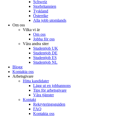
Schweiz
Storbritannien
Tyskland
Österrike
Alla jobb utomlands
Om oss
Vilka vi är
Om oss
Jobba för oss
Våra andra siter
Studentjob UK
Studentjob DE
Studentjob ES
Studentjob NL
Blogg
Kontakta oss
Arbetsgivare
Hitta kandidater
Lägg ut en jobbannons
Tips för arbetsgivare
Våra tjänster
Kontakt
Rekryteringsguiden
FAQ
Kontakta oss