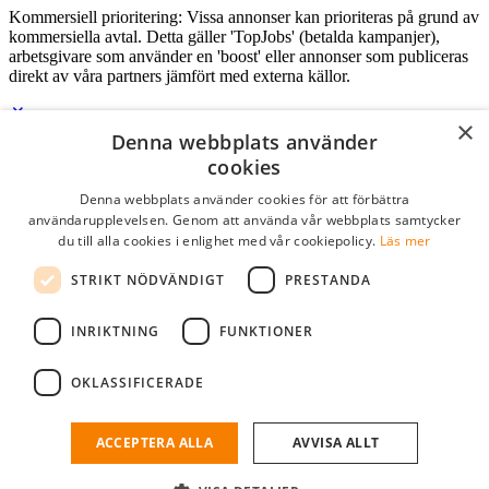
Kommersiell prioritering: Vissa annonser kan prioriteras på grund av
kommersiella avtal. Detta gäller 'TopJobs' (betalda kampanjer),
arbetsgivare som använder en 'boost' eller annonser som publiceras
direkt av våra partners jämfört med externa källor.
×
Denna webbplats använder
Logga in som företag
cookies
Denna webbplats använder cookies för att förbättra
E-post
*
användarupplevelsen. Genom att använda vår webbplats samtycker
du till alla cookies i enlighet med vår cookiepolicy.
Läs mer
Lösenord
STRIKT NÖDVÄNDIGT
PRESTANDA
kom ihåg mig
glömt ditt lösenord?
logga in
INRIKTNING
FUNKTIONER
Kostnadsfri företagsprofil
OKLASSIFICERADE
Om du har företagskonto hos StudentJob SE, kan du enkelt logga in
och söka efter passande kandidater till ditt företag.
ACCEPTERA ALLA
AVVISA ALLT
Har du inte ett företagskonto?