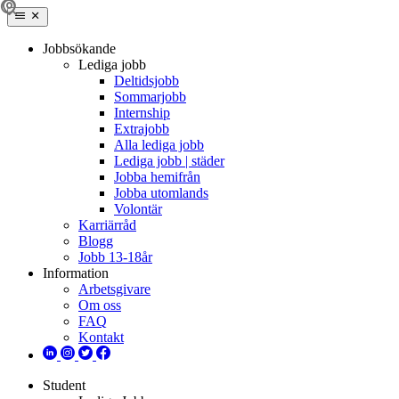
Jobbsökande
Lediga jobb
Deltidsjobb
Sommarjobb
Internship
Extrajobb
Alla lediga jobb
Lediga jobb | städer
Jobba hemifrån
Jobba utomlands
Volontär
Karriärråd
Blogg
Jobb 13-18år
Information
Arbetsgivare
Om oss
FAQ
Kontakt
Student