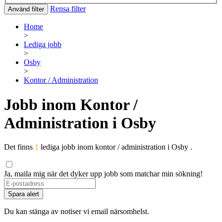
Rensa filter
Använd filter
Home
>
Lediga jobb
>
Osby
>
Kontor / Administration
Jobb inom Kontor /
Administration i Osby
Det finns
1
lediga jobb inom kontor / administration i Osby .
Ja, maila mig när det dyker upp jobb som matchar min sökning!
If
you
Spara alert
are
a
Du kan stänga av notiser vi email närsomhelst.
human,