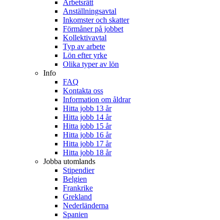
Arbetsrätt
Anställningsavtal
Inkomster och skatter
Förmåner på jobbet
Kollektivavtal
Typ av arbete
Lön efter yrke
Olika typer av lön
Info
FAQ
Kontakta oss
Information om åldrar
Hitta jobb 13 år
Hitta jobb 14 år
Hitta jobb 15 år
Hitta jobb 16 år
Hitta jobb 17 år
Hitta jobb 18 år
Jobba utomlands
Stipendier
Belgien
Frankrike
Grekland
Nederländerna
Spanien