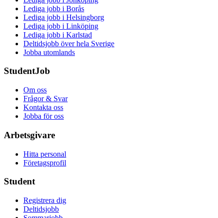
Lediga jobb i Borås
Lediga jobb i Helsingborg
Lediga jobb i Linköping
Lediga jobb i Karlstad
Deltidsjobb över hela Sverige
Jobba utomlands
StudentJob
Om oss
Frågor & Svar
Kontakta oss
Jobba för oss
Arbetsgivare
Hitta personal
Företagsprofil
Student
Registrera dig
Deltidsjobb
Sommarjobb