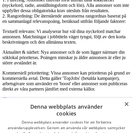
(nyckelord, radie, anställningsform och lön). Alla annonser som inte
uppfyller dessa obligatoriska krav utesluts från resultaten.
2. Rangordning: De återstående annonserna rangordnas baserat på
en sammanlagd relevanspoäng, beräknad utifrån följande faktorer:
Textuell relevans: Vi analyserar hur väl dina nyckelord matchar
annonsen. Matchningar i jobbtiteln väger tyngst, följt av den korta
beskrivningen och den allmänna texten.
Aktualitet & närhet: Nya annonser och de som ligger närmare din
söklokal prioriteras. Poängen minskar ju äldre annonsen är eller ju
större avståndet är.
Kommersiell prioritering: Vissa annonser kan prioriteras på grund av
kommersiella avtal. Detta gäller 'TopJobs' (betalda kampanjer),
arbetsgivare som använder en 'boost' eller annonser som publiceras
direkt av våra partners jämfört med externa källor.
×
Denna webbplats använder
Logga in som företag
cookies
Denna webbplats använder cookies för att förbättra
E-post
*
användarupplevelsen. Genom att använda vår webbplats samtycker