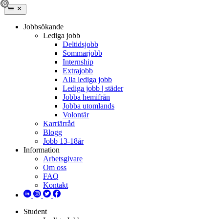
Jobbsökande
Lediga jobb
Deltidsjobb
Sommarjobb
Internship
Extrajobb
Alla lediga jobb
Lediga jobb | städer
Jobba hemifrån
Jobba utomlands
Volontär
Karriärråd
Blogg
Jobb 13-18år
Information
Arbetsgivare
Om oss
FAQ
Kontakt
Student