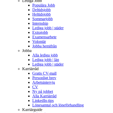
Lediga Jobb
Populära Jobb
Deltidsjobb
Heltidsjobb
Sommarjobb
Internship
Lediga jobb | städer
Extrajobb
Examensarbete
Volontär
Jobba hemifrån
Jobba
Alla lediga jobb
Lediga jobb | län
Lediga jobb | städer
Karriärråd
Gratis CV-mall
Personligt brev
Arbetsintervju
CV
Ny på jobbet
Alla Karriärråd
LinkedIn-tips
Lönesamtal och löneförhandling
Karriärguide