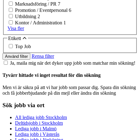
Marknadsföring / PR
7
Promotion / Eventpersonal
6
Utbildning
2
Kontor / Administration
1
Visa fler
Etikett
Top Job
Rensa filter
Använd filter
Ja, maila mig när det dyker upp jobb som matchar min sökning!
Tyvärr hittade vi inget resultat för din sökning
Men vi är säkra på att vi har jobb som passar dig. Spara din sökning
och få jobberbjudande på din mejl eller ändra din sökning
Sök jobb via ort
All lediga jobb Stockholm
Deltidsjobb i Stockholm
Lediga jobb i Malmö
Lediga jobb i Västerås
Lediga jobb i Jönköping