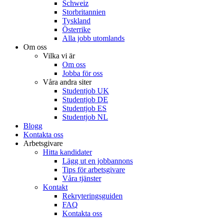
Schweiz
Storbritannien
Tyskland
Österrike
Alla jobb utomlands
Om oss
Vilka vi är
Om oss
Jobba för oss
Våra andra siter
Studentjob UK
Studentjob DE
Studentjob ES
Studentjob NL
Blogg
Kontakta oss
Arbetsgivare
Hitta kandidater
Lägg ut en jobbannons
Tips för arbetsgivare
Våra tjänster
Kontakt
Rekryteringsguiden
FAQ
Kontakta oss