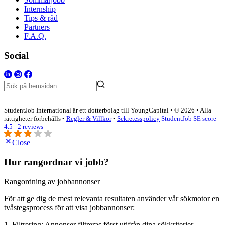
Internship
Tips & råd
Partners
F.A.Q.
Social
StudentJob International är ett dotterbolag till YoungCapital • © 2026 • Alla
rättigheter förbehålls •
Regler & Villkor
•
Sekretesspolicy
StudentJob SE score
4.5 - 2 reviews
Close
Hur rangordnar vi jobb?
Rangordning av jobbannonser
För att ge dig de mest relevanta resultaten använder vår sökmotor en
tvåstegsprocess för att visa jobbannonser:
1. Filtrering: Annonser filtreras först utifrån dina sökkriterier