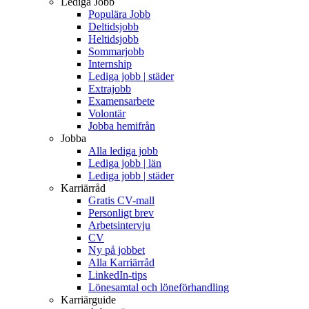
Lediga Jobb
Populära Jobb
Deltidsjobb
Heltidsjobb
Sommarjobb
Internship
Lediga jobb | städer
Extrajobb
Examensarbete
Volontär
Jobba hemifrån
Jobba
Alla lediga jobb
Lediga jobb | län
Lediga jobb | städer
Karriärråd
Gratis CV-mall
Personligt brev
Arbetsintervju
CV
Ny på jobbet
Alla Karriärråd
LinkedIn-tips
Lönesamtal och löneförhandling
Karriärguide