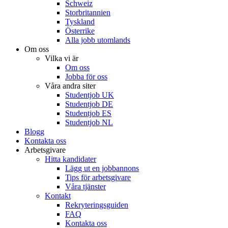
Schweiz
Storbritannien
Tyskland
Österrike
Alla jobb utomlands
Om oss
Vilka vi är
Om oss
Jobba för oss
Våra andra siter
Studentjob UK
Studentjob DE
Studentjob ES
Studentjob NL
Blogg
Kontakta oss
Arbetsgivare
Hitta kandidater
Lägg ut en jobbannons
Tips för arbetsgivare
Våra tjänster
Kontakt
Rekryteringsguiden
FAQ
Kontakta oss