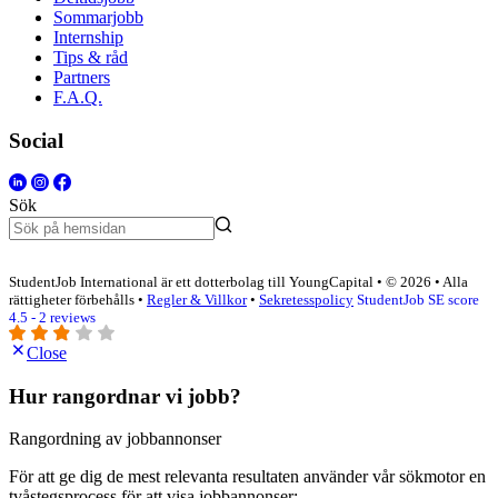
Sommarjobb
Internship
Tips & råd
Partners
F.A.Q.
Social
Sök
StudentJob International är ett dotterbolag till YoungCapital • © 2026 • Alla
rättigheter förbehålls •
Regler & Villkor
•
Sekretesspolicy
StudentJob SE score
4.5 - 2 reviews
Close
Hur rangordnar vi jobb?
Rangordning av jobbannonser
För att ge dig de mest relevanta resultaten använder vår sökmotor en
tvåstegsprocess för att visa jobbannonser: