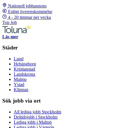
Nationell jobbannons
Enligt överenskommelse
4 - 20 timmar per vecka
Top Job
Läs mer
Städer
Lund
Helsingborg
Kristianstad
Landskrona
Malmo
Ystad
Klippan
Sök jobb via ort
All lediga jobb Stockholm
Deltidsjobb i Stockholm
Lediga jobb i Malmö
Lediga jobb i Västerås