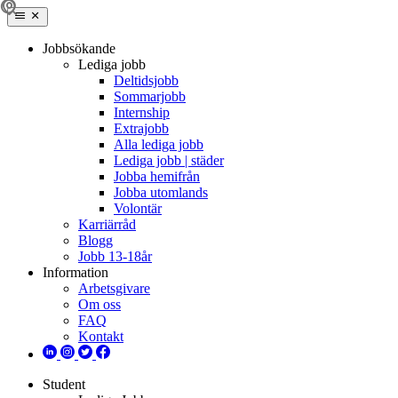
Jobbsökande
Lediga jobb
Deltidsjobb
Sommarjobb
Internship
Extrajobb
Alla lediga jobb
Lediga jobb | städer
Jobba hemifrån
Jobba utomlands
Volontär
Karriärråd
Blogg
Jobb 13-18år
Information
Arbetsgivare
Om oss
FAQ
Kontakt
Student