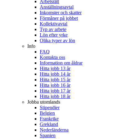
Arbetsrätt
Anställningsavtal
Inkomster och skatter
Förmåner på jobbet
Kollektivavtal
Typ av arbete
Lön efter yrke
Olika typer av lön
Info
FAQ
Kontakta oss
Information om åldrar
Hitta jobb 13 år
Hitta jobb 14 år
Hitta jobb 15 år
Hitta jobb 16 år
Hitta jobb 17 år
Hitta jobb 18 år
Jobba utomlands
Stipendier
Belgien
Frankrike
Grekland
Nederländerna
Spanien