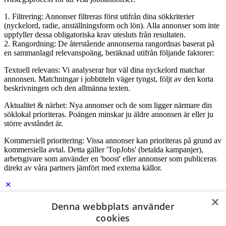
1. Filtrering: Annonser filtreras först utifrån dina sökkriterier
(nyckelord, radie, anställningsform och lön). Alla annonser som inte
uppfyller dessa obligatoriska krav utesluts från resultaten.
2. Rangordning: De återstående annonserna rangordnas baserat på
en sammanlagd relevanspoäng, beräknad utifrån följande faktorer:
Textuell relevans: Vi analyserar hur väl dina nyckelord matchar
annonsen. Matchningar i jobbtiteln väger tyngst, följt av den korta
beskrivningen och den allmänna texten.
Aktualitet & närhet: Nya annonser och de som ligger närmare din
söklokal prioriteras. Poängen minskar ju äldre annonsen är eller ju
större avståndet är.
Kommersiell prioritering: Vissa annonser kan prioriteras på grund av
kommersiella avtal. Detta gäller 'TopJobs' (betalda kampanjer),
arbetsgivare som använder en 'boost' eller annonser som publiceras
direkt av våra partners jämfört med externa källor.
×
Denna webbplats använder
Logga in som företag
cookies
E-post
*