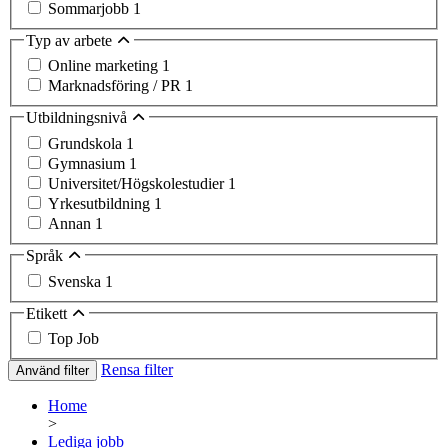
Sommarjobb
1
Typ av arbete
Online marketing
1
Marknadsföring / PR
1
Utbildningsnivå
Grundskola
1
Gymnasium
1
Universitet/Högskolestudier
1
Yrkesutbildning
1
Annan
1
Språk
Svenska
1
Etikett
Top Job
Rensa filter
Använd filter
Home
>
Lediga jobb