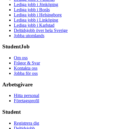
Lediga jobb i Jönköping
Lediga jobb i Borås
Lediga jobb i Helsingborg
Lediga jobb i Linköping
Lediga jobb i Karlstad
Deltidsjobb över hela Sverige
Jobba utomlands
StudentJob
Om oss
Frågor & Svar
Kontakta oss
Jobba för oss
Arbetsgivare
Hitta personal
Företagsprofil
Student
Registrera dig
Deltidsjobb