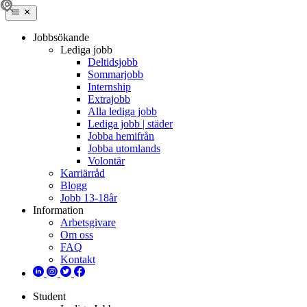
Jobbsökande
Lediga jobb
Deltidsjobb
Sommarjobb
Internship
Extrajobb
Alla lediga jobb
Lediga jobb | städer
Jobba hemifrån
Jobba utomlands
Volontär
Karriärråd
Blogg
Jobb 13-18år
Information
Arbetsgivare
Om oss
FAQ
Kontakt
Student