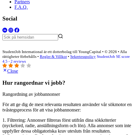
Partners
F.A.Q.
Social
StudentJob International är ett dotterbolag till YoungCapital • © 2026 • Alla
rättigheter förbehålls •
Regler & Villkor
•
Sekretesspolicy
StudentJob SE score
4.5 - 2 reviews
Close
Hur rangordnar vi jobb?
Rangordning av jobbannonser
För att ge dig de mest relevanta resultaten använder vår sökmotor en
tvåstegsprocess för att visa jobbannonser:
1. Filtrering: Annonser filtreras först utifrån dina sökkriterier
(nyckelord, radie, anställningsform och lön). Alla annonser som inte
uppfyller dessa obligatoriska krav utesluts från resultaten.