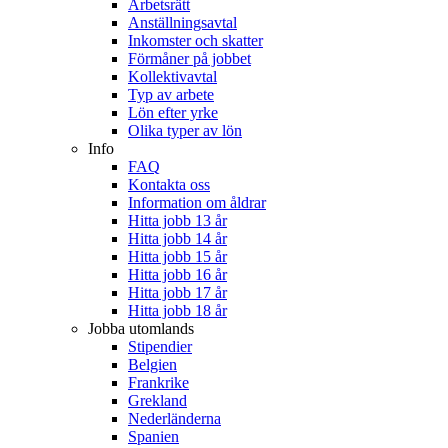
Arbetsrätt
Anställningsavtal
Inkomster och skatter
Förmåner på jobbet
Kollektivavtal
Typ av arbete
Lön efter yrke
Olika typer av lön
Info
FAQ
Kontakta oss
Information om åldrar
Hitta jobb 13 år
Hitta jobb 14 år
Hitta jobb 15 år
Hitta jobb 16 år
Hitta jobb 17 år
Hitta jobb 18 år
Jobba utomlands
Stipendier
Belgien
Frankrike
Grekland
Nederländerna
Spanien