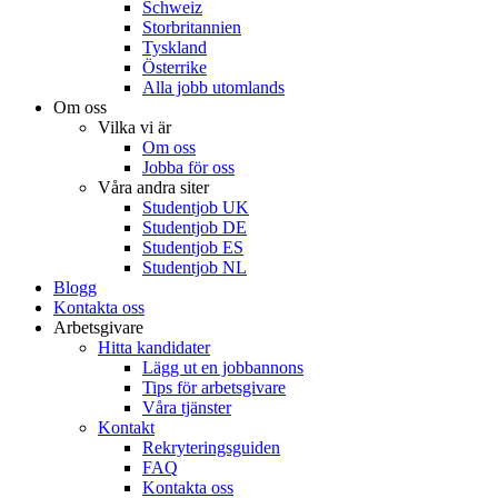
Schweiz
Storbritannien
Tyskland
Österrike
Alla jobb utomlands
Om oss
Vilka vi är
Om oss
Jobba för oss
Våra andra siter
Studentjob UK
Studentjob DE
Studentjob ES
Studentjob NL
Blogg
Kontakta oss
Arbetsgivare
Hitta kandidater
Lägg ut en jobbannons
Tips för arbetsgivare
Våra tjänster
Kontakt
Rekryteringsguiden
FAQ
Kontakta oss