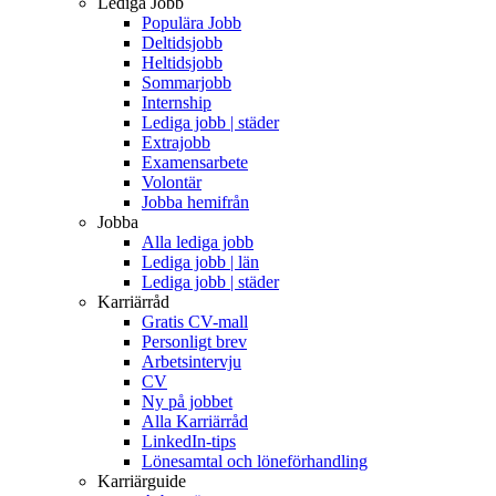
Lediga Jobb
Populära Jobb
Deltidsjobb
Heltidsjobb
Sommarjobb
Internship
Lediga jobb | städer
Extrajobb
Examensarbete
Volontär
Jobba hemifrån
Jobba
Alla lediga jobb
Lediga jobb | län
Lediga jobb | städer
Karriärråd
Gratis CV-mall
Personligt brev
Arbetsintervju
CV
Ny på jobbet
Alla Karriärråd
LinkedIn-tips
Lönesamtal och löneförhandling
Karriärguide