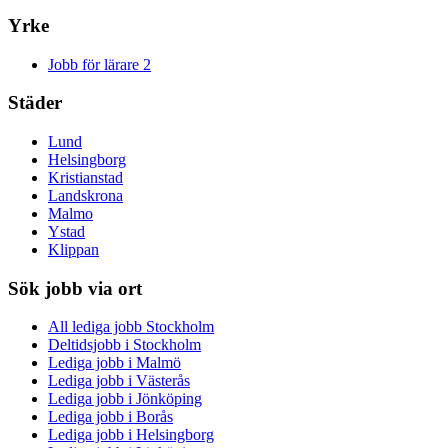
Yrke
Jobb för lärare
2
Städer
Lund
Helsingborg
Kristianstad
Landskrona
Malmo
Ystad
Klippan
Sök jobb via ort
All lediga jobb Stockholm
Deltidsjobb i Stockholm
Lediga jobb i Malmö
Lediga jobb i Västerås
Lediga jobb i Jönköping
Lediga jobb i Borås
Lediga jobb i Helsingborg