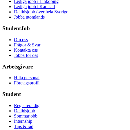
Lediga jobb i Linköping
Lediga jobb i Karlstad
Deltidsjobb över hela Sverige
Jobba utomlands
StudentJob
Om oss
Frågor & Svar
Kontakta oss
Jobba för oss
Arbetsgivare
Hitta personal
Företagsprofil
Student
Registrera dig
Deltidsjobb
Sommarjobb
Internship
Tips & råd