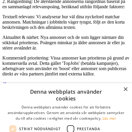
2. Rangordning: De återstående annonserna rangordnas baserat på
en sammanlagd relevanspoäng, beräknad utifrån följande faktorer:
Textuell relevans: Vi analyserar hur väl dina nyckelord matchar
annonsen. Matchningar i jobbtiteln väger tyngst, följt av den korta
beskrivningen och den allmänna texten.
Aktualitet & närhet: Nya annonser och de som ligger närmare din
söklokal prioriteras. Poängen minskar ju äldre annonsen är eller ju
större avståndet är.
Kommersiell prioritering: Vissa annonser kan prioriteras på grund av
kommersiella avtal. Detta gäller 'TopJobs' (betalda kampanjer),
arbetsgivare som använder en 'boost' eller annonser som publiceras
direkt av våra partners jämfört med externa källor.
×
Denna webbplats använder
Logga in som företag
cookies
Denna webbplats använder cookies för att förbättra
E-post
*
användarupplevelsen. Genom att använda vår webbplats samtycker
du till alla cookies i enlighet med vår cookiepolicy.
Läs mer
Lösenord
STRIKT NÖDVÄNDIGT
PRESTANDA
kom ihåg mig