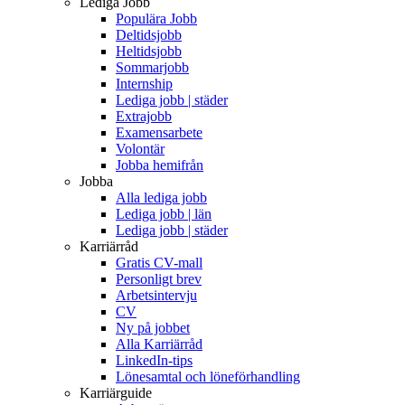
Lediga Jobb
Populära Jobb
Deltidsjobb
Heltidsjobb
Sommarjobb
Internship
Lediga jobb | städer
Extrajobb
Examensarbete
Volontär
Jobba hemifrån
Jobba
Alla lediga jobb
Lediga jobb | län
Lediga jobb | städer
Karriärråd
Gratis CV-mall
Personligt brev
Arbetsintervju
CV
Ny på jobbet
Alla Karriärråd
LinkedIn-tips
Lönesamtal och löneförhandling
Karriärguide