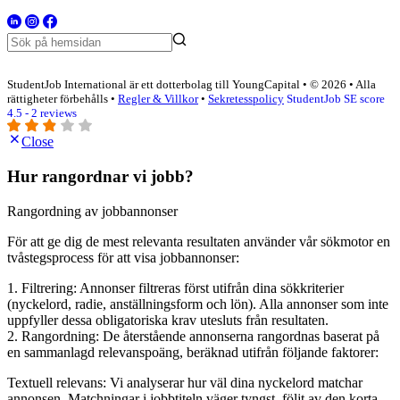
StudentJob International är ett dotterbolag till YoungCapital • © 2026 • Alla
rättigheter förbehålls •
Regler & Villkor
•
Sekretesspolicy
StudentJob SE score
4.5 - 2 reviews
Close
Hur rangordnar vi jobb?
Rangordning av jobbannonser
För att ge dig de mest relevanta resultaten använder vår sökmotor en
tvåstegsprocess för att visa jobbannonser:
1. Filtrering: Annonser filtreras först utifrån dina sökkriterier
(nyckelord, radie, anställningsform och lön). Alla annonser som inte
uppfyller dessa obligatoriska krav utesluts från resultaten.
2. Rangordning: De återstående annonserna rangordnas baserat på
en sammanlagd relevanspoäng, beräknad utifrån följande faktorer:
Textuell relevans: Vi analyserar hur väl dina nyckelord matchar
annonsen. Matchningar i jobbtiteln väger tyngst, följt av den korta