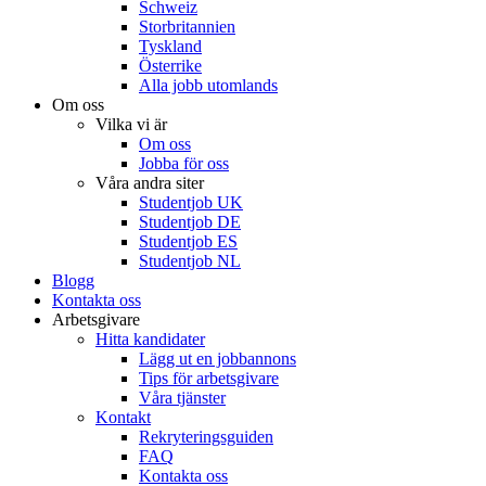
Schweiz
Storbritannien
Tyskland
Österrike
Alla jobb utomlands
Om oss
Vilka vi är
Om oss
Jobba för oss
Våra andra siter
Studentjob UK
Studentjob DE
Studentjob ES
Studentjob NL
Blogg
Kontakta oss
Arbetsgivare
Hitta kandidater
Lägg ut en jobbannons
Tips för arbetsgivare
Våra tjänster
Kontakt
Rekryteringsguiden
FAQ
Kontakta oss