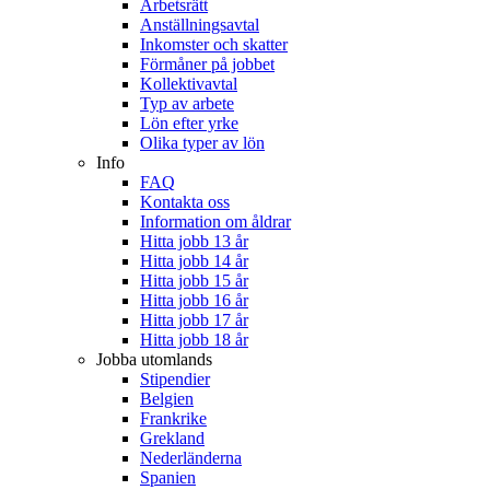
Arbetsrätt
Anställningsavtal
Inkomster och skatter
Förmåner på jobbet
Kollektivavtal
Typ av arbete
Lön efter yrke
Olika typer av lön
Info
FAQ
Kontakta oss
Information om åldrar
Hitta jobb 13 år
Hitta jobb 14 år
Hitta jobb 15 år
Hitta jobb 16 år
Hitta jobb 17 år
Hitta jobb 18 år
Jobba utomlands
Stipendier
Belgien
Frankrike
Grekland
Nederländerna
Spanien