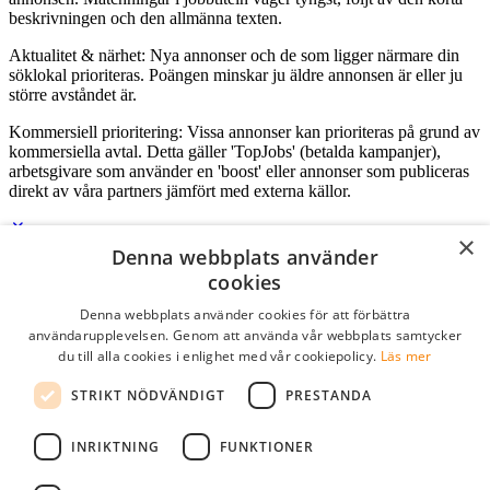
beskrivningen och den allmänna texten.
Aktualitet & närhet: Nya annonser och de som ligger närmare din
söklokal prioriteras. Poängen minskar ju äldre annonsen är eller ju
större avståndet är.
Kommersiell prioritering: Vissa annonser kan prioriteras på grund av
kommersiella avtal. Detta gäller 'TopJobs' (betalda kampanjer),
arbetsgivare som använder en 'boost' eller annonser som publiceras
direkt av våra partners jämfört med externa källor.
×
Denna webbplats använder
Logga in som företag
cookies
Denna webbplats använder cookies för att förbättra
E-post
*
användarupplevelsen. Genom att använda vår webbplats samtycker
du till alla cookies i enlighet med vår cookiepolicy.
Läs mer
Lösenord
STRIKT NÖDVÄNDIGT
PRESTANDA
kom ihåg mig
glömt ditt lösenord?
logga in
INRIKTNING
FUNKTIONER
Kostnadsfri företagsprofil