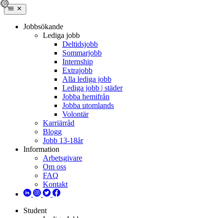
Jobbsökande
Lediga jobb
Deltidsjobb
Sommarjobb
Internship
Extrajobb
Alla lediga jobb
Lediga jobb | städer
Jobba hemifrån
Jobba utomlands
Volontär
Karriärråd
Blogg
Jobb 13-18år
Information
Arbetsgivare
Om oss
FAQ
Kontakt
Student