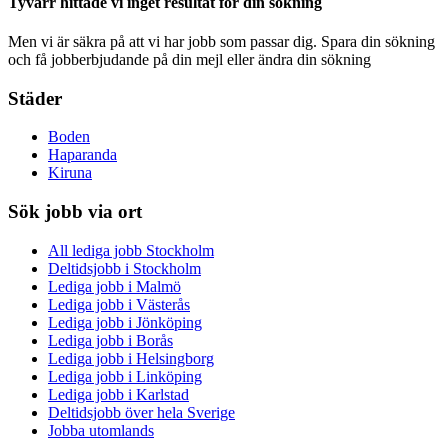
Tyvärr hittade vi inget resultat för din sökning
Men vi är säkra på att vi har jobb som passar dig. Spara din sökning
och få jobberbjudande på din mejl eller ändra din sökning
Städer
Boden
Haparanda
Kiruna
Sök jobb via ort
All lediga jobb Stockholm
Deltidsjobb i Stockholm
Lediga jobb i Malmö
Lediga jobb i Västerås
Lediga jobb i Jönköping
Lediga jobb i Borås
Lediga jobb i Helsingborg
Lediga jobb i Linköping
Lediga jobb i Karlstad
Deltidsjobb över hela Sverige
Jobba utomlands