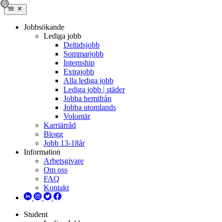
Jobbsökande
Lediga jobb
Deltidsjobb
Sommarjobb
Internship
Extrajobb
Alla lediga jobb
Lediga jobb | städer
Jobba hemifrån
Jobba utomlands
Volontär
Karriärråd
Blogg
Jobb 13-18år
Information
Arbetsgivare
Om oss
FAQ
Kontakt
Student