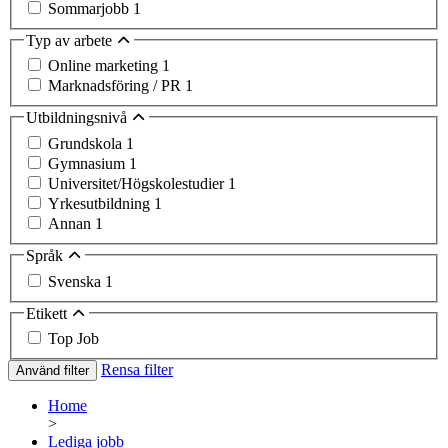
Sommarjobb
1
Typ av arbete
Online marketing
1
Marknadsföring / PR
1
Utbildningsnivå
Grundskola
1
Gymnasium
1
Universitet/Högskolestudier
1
Yrkesutbildning
1
Annan
1
Språk
Svenska
1
Etikett
Top Job
Rensa filter
Använd filter
Home
>
Lediga jobb