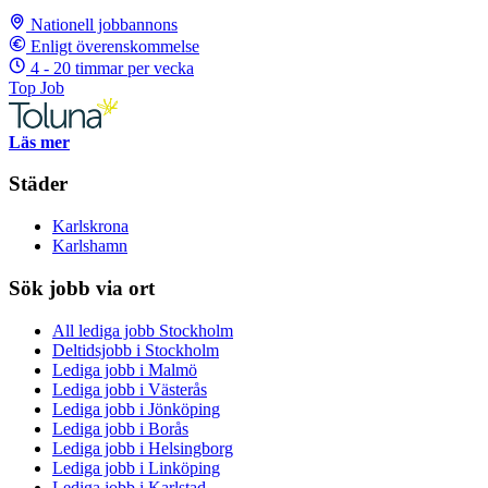
Nationell jobbannons
Enligt överenskommelse
4 - 20 timmar per vecka
Top Job
Läs mer
Städer
Karlskrona
Karlshamn
Sök jobb via ort
All lediga jobb Stockholm
Deltidsjobb i Stockholm
Lediga jobb i Malmö
Lediga jobb i Västerås
Lediga jobb i Jönköping
Lediga jobb i Borås
Lediga jobb i Helsingborg
Lediga jobb i Linköping
Lediga jobb i Karlstad