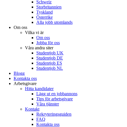
Schweiz
Storbritannien
Tyskland
Österrike
Alla jobb utomlands
Om oss
Vilka vi är
Om oss
Jobba för oss
Våra andra siter
Studentjob UK
Studentjob DE
Studentjob ES
Studentjob NL
Blogg
Kontakta oss
Arbetsgivare
Hitta kandidater
Lägg ut en jobbannons
Tips för arbetsgivare
Våra tjänster
Kontakt
Rekryteringsguiden
FAQ
Kontakta oss