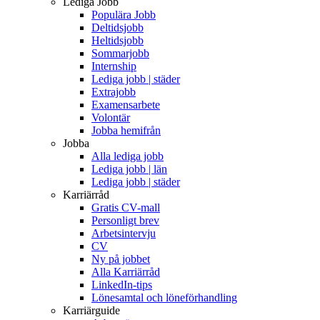
Lediga Jobb
Populära Jobb
Deltidsjobb
Heltidsjobb
Sommarjobb
Internship
Lediga jobb | städer
Extrajobb
Examensarbete
Volontär
Jobba hemifrån
Jobba
Alla lediga jobb
Lediga jobb | län
Lediga jobb | städer
Karriärråd
Gratis CV-mall
Personligt brev
Arbetsintervju
CV
Ny på jobbet
Alla Karriärråd
LinkedIn-tips
Lönesamtal och löneförhandling
Karriärguide