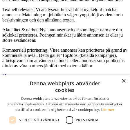
Textuell relevans: Vi analyserar hur väl dina nyckelord matchar
annonsen. Matchningar i jobbtiteln väger tyngst, följt av den korta
beskrivningen och den allmänna texten.
Aktualitet & närhet: Nya annonser och de som ligger närmare din
söklokal prioriteras. Poängen minskar ju äldre annonsen är eller ju
större avståndet är.
Kommersiell prioritering: Vissa annonser kan prioriteras på grund av
kommersiella avtal. Detta gäller 'TopJobs' (betalda kampanjer),
arbetsgivare som använder en 'boost' eller annonser som publiceras
direkt av våra partners jämfört med externa källor.
×
Denna webbplats använder
Logga in som företag
cookies
Denna webbplats använder cookies för att förbättra
E-post
*
användarupplevelsen. Genom att använda vår webbplats samtycker
du till alla cookies i enlighet med vår cookiepolicy.
Läs mer
Lösenord
STRIKT NÖDVÄNDIGT
PRESTANDA
kom ihåg mig
glömt ditt lösenord?