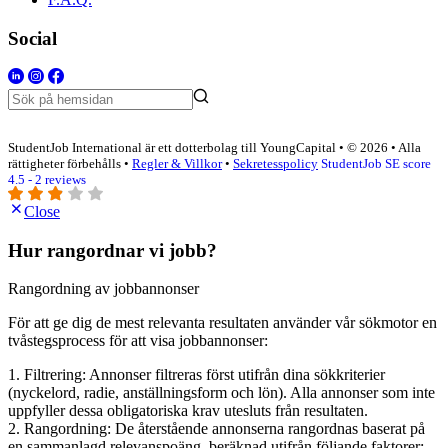
Social
StudentJob International är ett dotterbolag till YoungCapital • © 2026 • Alla
rättigheter förbehålls •
Regler & Villkor
•
Sekretesspolicy
StudentJob SE score
4.5 - 2 reviews
Close
Hur rangordnar vi jobb?
Rangordning av jobbannonser
För att ge dig de mest relevanta resultaten använder vår sökmotor en
tvåstegsprocess för att visa jobbannonser:
1. Filtrering: Annonser filtreras först utifrån dina sökkriterier
(nyckelord, radie, anställningsform och lön). Alla annonser som inte
uppfyller dessa obligatoriska krav utesluts från resultaten.
2. Rangordning: De återstående annonserna rangordnas baserat på
en sammanlagd relevanspoäng, beräknad utifrån följande faktorer: