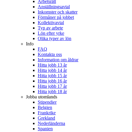
Arbetsrätt
Anställningsavtal
Inkomster och skatter
Förmåner på jobbet
Kollektivavtal
Typ av arbete
Lön efter yrke
Olika typer av lön
Info
FAQ
Kontakta oss
Information om åldrar
Hitta jobb 13 år
Hitta jobb 14 år
Hitta jobb 15 år
Hitta jobb 16 år
Hitta jobb 17 år
Hitta jobb 18 år
Jobba utomlands
Stipendier
Belgien
Frankrike
Grekland
Nederländerna
Spanien