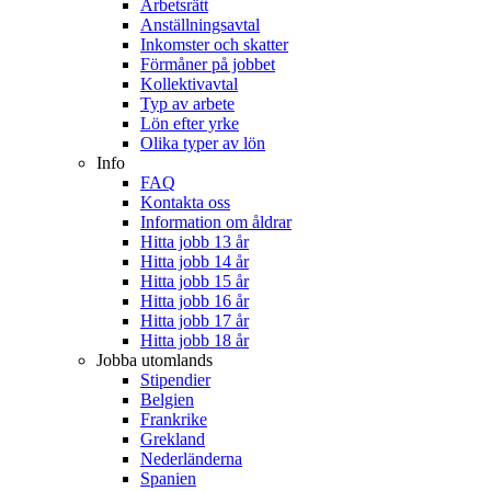
Arbetsrätt
Anställningsavtal
Inkomster och skatter
Förmåner på jobbet
Kollektivavtal
Typ av arbete
Lön efter yrke
Olika typer av lön
Info
FAQ
Kontakta oss
Information om åldrar
Hitta jobb 13 år
Hitta jobb 14 år
Hitta jobb 15 år
Hitta jobb 16 år
Hitta jobb 17 år
Hitta jobb 18 år
Jobba utomlands
Stipendier
Belgien
Frankrike
Grekland
Nederländerna
Spanien