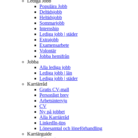
Lediga Jobb
Populära Jobb
Deltidsjobb
Heltidsjobb
Sommarjobb
Internship
Lediga jobb | städer
Extrajobb
Examensarbete
Volontär
Jobba hemifrån
Jobba
Alla lediga jobb
Lediga jobb | län
Lediga jobb | städer
Karriärråd
Gratis CV-mall
Personligt brev
Arbetsintervju
CV
Ny på jobbet
Alla Karriärråd
LinkedIn-tips
Lönesamtal och löneförhandling
Karriärguide