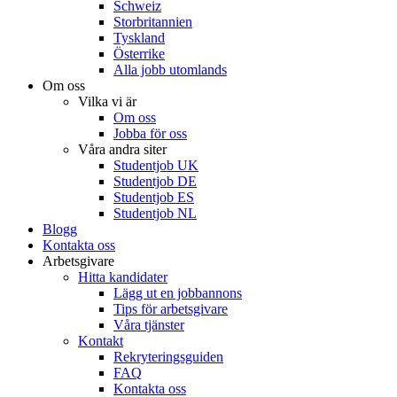
Schweiz
Storbritannien
Tyskland
Österrike
Alla jobb utomlands
Om oss
Vilka vi är
Om oss
Jobba för oss
Våra andra siter
Studentjob UK
Studentjob DE
Studentjob ES
Studentjob NL
Blogg
Kontakta oss
Arbetsgivare
Hitta kandidater
Lägg ut en jobbannons
Tips för arbetsgivare
Våra tjänster
Kontakt
Rekryteringsguiden
FAQ
Kontakta oss