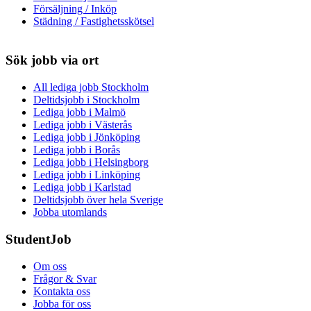
Försäljning / Inköp
Städning / Fastighetsskötsel
Sök jobb via ort
All lediga jobb Stockholm
Deltidsjobb i Stockholm
Lediga jobb i Malmö
Lediga jobb i Västerås
Lediga jobb i Jönköping
Lediga jobb i Borås
Lediga jobb i Helsingborg
Lediga jobb i Linköping
Lediga jobb i Karlstad
Deltidsjobb över hela Sverige
Jobba utomlands
StudentJob
Om oss
Frågor & Svar
Kontakta oss
Jobba för oss