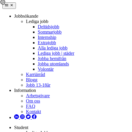
Jobbsökande
Lediga jobb
Deltidsjobb
Sommarjobb
Internship
Extrajobb
Alla lediga jobb
Lediga jobb | städer
Jobba hemifrån
Jobba utomlands
Volontär
Karriärråd
Blogg
Jobb 13-18år
Information
Arbetsgivare
Om oss
FAQ
Kontakt
Student