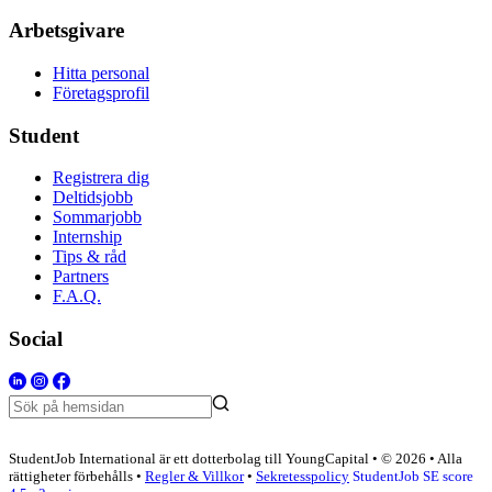
Arbetsgivare
Hitta personal
Företagsprofil
Student
Registrera dig
Deltidsjobb
Sommarjobb
Internship
Tips & råd
Partners
F.A.Q.
Social
StudentJob International är ett dotterbolag till YoungCapital • © 2026 • Alla
rättigheter förbehålls •
Regler & Villkor
•
Sekretesspolicy
StudentJob SE score