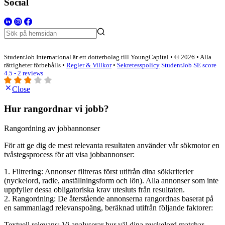
Social
StudentJob International är ett dotterbolag till YoungCapital • © 2026 • Alla
rättigheter förbehålls •
Regler & Villkor
•
Sekretesspolicy
StudentJob SE score
4.5 - 2 reviews
Close
Hur rangordnar vi jobb?
Rangordning av jobbannonser
För att ge dig de mest relevanta resultaten använder vår sökmotor en
tvåstegsprocess för att visa jobbannonser:
1. Filtrering: Annonser filtreras först utifrån dina sökkriterier
(nyckelord, radie, anställningsform och lön). Alla annonser som inte
uppfyller dessa obligatoriska krav utesluts från resultaten.
2. Rangordning: De återstående annonserna rangordnas baserat på
en sammanlagd relevanspoäng, beräknad utifrån följande faktorer:
Textuell relevans: Vi analyserar hur väl dina nyckelord matchar