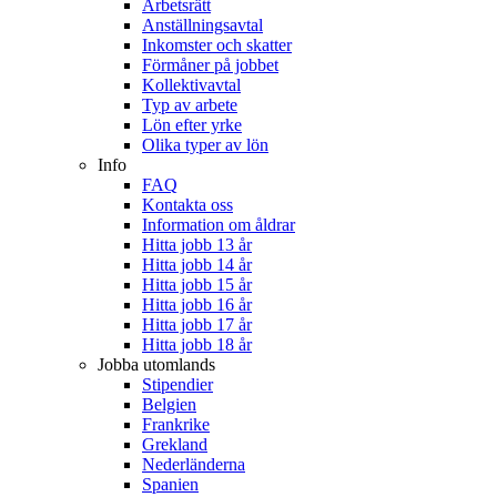
Arbetsrätt
Anställningsavtal
Inkomster och skatter
Förmåner på jobbet
Kollektivavtal
Typ av arbete
Lön efter yrke
Olika typer av lön
Info
FAQ
Kontakta oss
Information om åldrar
Hitta jobb 13 år
Hitta jobb 14 år
Hitta jobb 15 år
Hitta jobb 16 år
Hitta jobb 17 år
Hitta jobb 18 år
Jobba utomlands
Stipendier
Belgien
Frankrike
Grekland
Nederländerna
Spanien