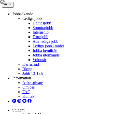
Jobbsökande
Lediga jobb
Deltidsjobb
Sommarjobb
Internship
Extrajobb
Alla lediga jobb
Lediga jobb | städer
Jobba hemifrån
Jobba utomlands
Volontär
Karriärråd
Blogg
Jobb 13-18år
Information
Arbetsgivare
Om oss
FAQ
Kontakt
Student