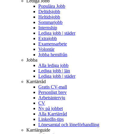
Lediga Jobb
Populära Jobb
Deltidsjobb
Heltidsjobb
Sommarjobb
Internship
Lediga jobb | städer
Extrajobb
Examensarbete
Volontär
Jobba hemifrån
Jobba
Alla lediga jobb
Lediga jobb | län
Lediga jobb | städer
Karriärråd
Gratis CV-mall
Personligt brev
Arbetsintervju
CV
Ny på jobbet
Alla Karriärråd
LinkedIn-tips
Lönesamtal och löneförhandling
Karriärguide