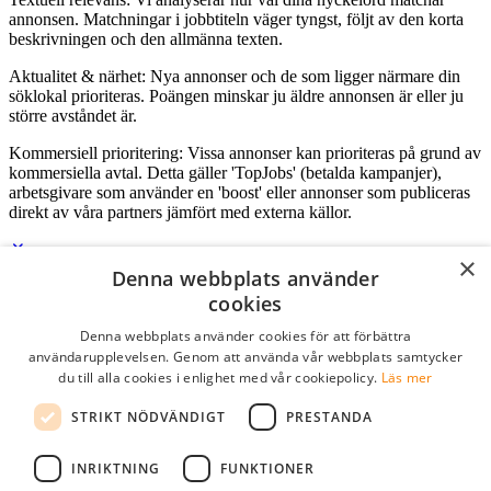
annonsen. Matchningar i jobbtiteln väger tyngst, följt av den korta
beskrivningen och den allmänna texten.
Aktualitet & närhet: Nya annonser och de som ligger närmare din
söklokal prioriteras. Poängen minskar ju äldre annonsen är eller ju
större avståndet är.
Kommersiell prioritering: Vissa annonser kan prioriteras på grund av
kommersiella avtal. Detta gäller 'TopJobs' (betalda kampanjer),
arbetsgivare som använder en 'boost' eller annonser som publiceras
direkt av våra partners jämfört med externa källor.
×
Denna webbplats använder
Logga in som företag
cookies
Denna webbplats använder cookies för att förbättra
E-post
*
användarupplevelsen. Genom att använda vår webbplats samtycker
du till alla cookies i enlighet med vår cookiepolicy.
Läs mer
Lösenord
STRIKT NÖDVÄNDIGT
PRESTANDA
kom ihåg mig
glömt ditt lösenord?
logga in
INRIKTNING
FUNKTIONER