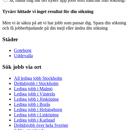
Ja, maila mig när det dyker upp jobb som matchar min sökning!
Tyvärr hittade vi inget resultat för din sökning
Men vi är säkra på att vi har jobb som passar dig. Spara din sökning
och få jobberbjudande på din mejl eller ändra din sökning
Städer
Goteborg
Uddevalla
Sök jobb via ort
All lediga jobb Stockholm
Deltidsjobb i Stockholm
Lediga jobb i Malmö
Lediga jobb i Västerås
Lediga jobb i Jönköping
Lediga jobb i Borås
Lediga jobb i Helsingborg
Lediga jobb i Linköping
Lediga jobb i Karlstad
Deltidsjobb över hela Sverige