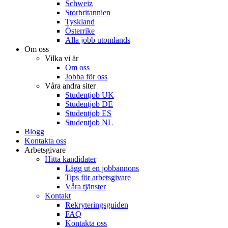
Schweiz
Storbritannien
Tyskland
Österrike
Alla jobb utomlands
Om oss
Vilka vi är
Om oss
Jobba för oss
Våra andra siter
Studentjob UK
Studentjob DE
Studentjob ES
Studentjob NL
Blogg
Kontakta oss
Arbetsgivare
Hitta kandidater
Lägg ut en jobbannons
Tips för arbetsgivare
Våra tjänster
Kontakt
Rekryteringsguiden
FAQ
Kontakta oss