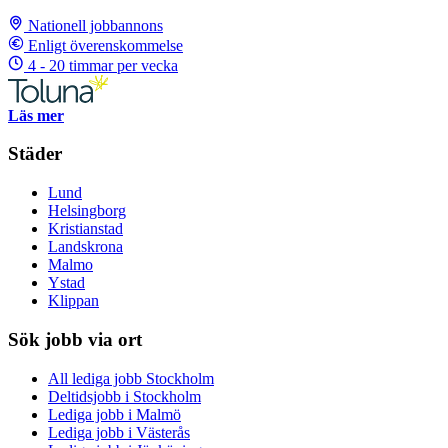
Nationell jobbannons
Enligt överenskommelse
4 - 20 timmar per vecka
Läs mer
Städer
Lund
Helsingborg
Kristianstad
Landskrona
Malmo
Ystad
Klippan
Sök jobb via ort
All lediga jobb Stockholm
Deltidsjobb i Stockholm
Lediga jobb i Malmö
Lediga jobb i Västerås