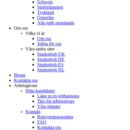
Schweiz
Storbritannien
Tyskland
Österrike
Alla jobb utomlands
Om oss
Vilka vi är
Om oss
Jobba för oss
Våra andra siter
Studentjob UK
Studentjob DE
Studentjob ES
Studentjob NL
Blogg
Kontakta oss
Arbetsgivare
Hitta kandidater
Lägg ut en jobbannons
Tips för arbetsgivare
Våra tjänster
Kontakt
Rekryteringsguiden
FAQ
Kontakta oss