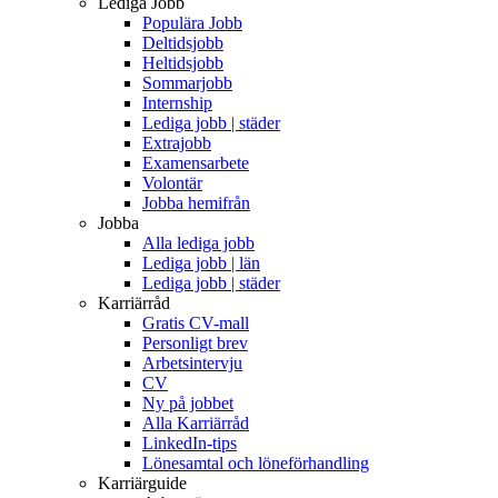
Lediga Jobb
Populära Jobb
Deltidsjobb
Heltidsjobb
Sommarjobb
Internship
Lediga jobb | städer
Extrajobb
Examensarbete
Volontär
Jobba hemifrån
Jobba
Alla lediga jobb
Lediga jobb | län
Lediga jobb | städer
Karriärråd
Gratis CV-mall
Personligt brev
Arbetsintervju
CV
Ny på jobbet
Alla Karriärråd
LinkedIn-tips
Lönesamtal och löneförhandling
Karriärguide