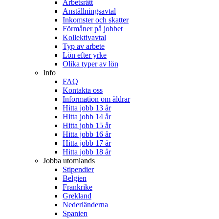
Arbetsrätt
Anställningsavtal
Inkomster och skatter
Förmåner på jobbet
Kollektivavtal
Typ av arbete
Lön efter yrke
Olika typer av lön
Info
FAQ
Kontakta oss
Information om åldrar
Hitta jobb 13 år
Hitta jobb 14 år
Hitta jobb 15 år
Hitta jobb 16 år
Hitta jobb 17 år
Hitta jobb 18 år
Jobba utomlands
Stipendier
Belgien
Frankrike
Grekland
Nederländerna
Spanien