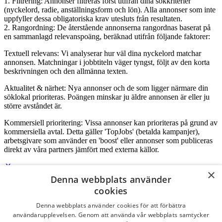
1. Filtrering: Annonser filtreras först utifrån dina sökkriterier
(nyckelord, radie, anställningsform och lön). Alla annonser som inte
uppfyller dessa obligatoriska krav utesluts från resultaten.
2. Rangordning: De återstående annonserna rangordnas baserat på
en sammanlagd relevanspoäng, beräknad utifrån följande faktorer:
Textuell relevans: Vi analyserar hur väl dina nyckelord matchar
annonsen. Matchningar i jobbtiteln väger tyngst, följt av den korta
beskrivningen och den allmänna texten.
Aktualitet & närhet: Nya annonser och de som ligger närmare din
söklokal prioriteras. Poängen minskar ju äldre annonsen är eller ju
större avståndet är.
Kommersiell prioritering: Vissa annonser kan prioriteras på grund av
kommersiella avtal. Detta gäller 'TopJobs' (betalda kampanjer),
arbetsgivare som använder en 'boost' eller annonser som publiceras
direkt av våra partners jämfört med externa källor.
×
Denna webbplats använder
Logga in som företag
cookies
Denna webbplats använder cookies för att förbättra
E-post
*
användarupplevelsen. Genom att använda vår webbplats samtycker