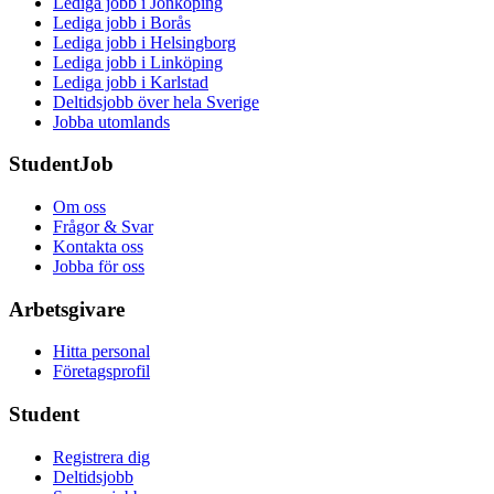
Lediga jobb i Jönköping
Lediga jobb i Borås
Lediga jobb i Helsingborg
Lediga jobb i Linköping
Lediga jobb i Karlstad
Deltidsjobb över hela Sverige
Jobba utomlands
StudentJob
Om oss
Frågor & Svar
Kontakta oss
Jobba för oss
Arbetsgivare
Hitta personal
Företagsprofil
Student
Registrera dig
Deltidsjobb