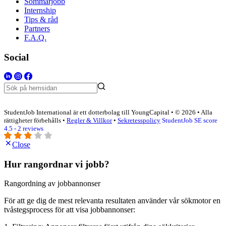
Sommarjobb
Internship
Tips & råd
Partners
F.A.Q.
Social
StudentJob International är ett dotterbolag till YoungCapital • © 2026 • Alla
rättigheter förbehålls •
Regler & Villkor
•
Sekretesspolicy
StudentJob SE score
4.5 - 2 reviews
Close
Hur rangordnar vi jobb?
Rangordning av jobbannonser
För att ge dig de mest relevanta resultaten använder vår sökmotor en
tvåstegsprocess för att visa jobbannonser: