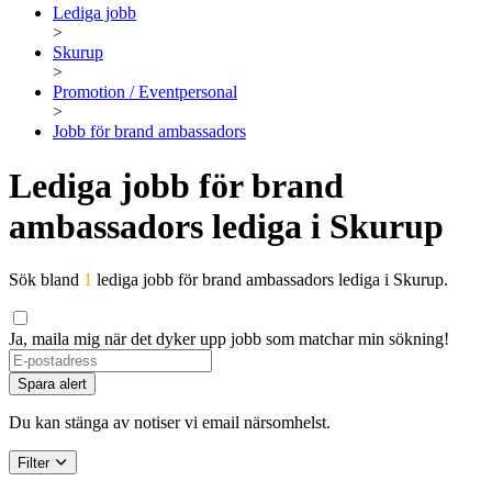
Lediga jobb
>
Skurup
>
Promotion / Eventpersonal
>
Jobb för brand ambassadors
Lediga jobb för brand
ambassadors lediga i Skurup
Sök bland
1
lediga jobb för brand ambassadors lediga i Skurup.
Ja, maila mig när det dyker upp jobb som matchar min sökning!
If
you
Spara alert
are
a
Du kan stänga av notiser vi email närsomhelst.
human,
ignore
Filter
this