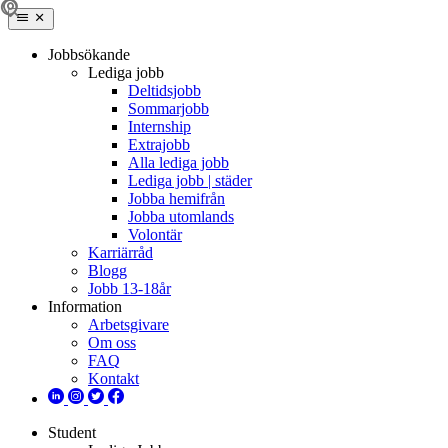
Jobbsökande
Lediga jobb
Deltidsjobb
Sommarjobb
Internship
Extrajobb
Alla lediga jobb
Lediga jobb | städer
Jobba hemifrån
Jobba utomlands
Volontär
Karriärråd
Blogg
Jobb 13-18år
Information
Arbetsgivare
Om oss
FAQ
Kontakt
Student