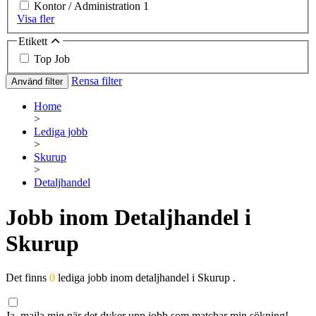
Kontor / Administration
1
Visa fler
Etikett
Top Job
Rensa filter
Använd filter
Home
>
Lediga jobb
>
Skurup
>
Detaljhandel
Jobb inom Detaljhandel i
Skurup
Det finns
0
lediga jobb inom detaljhandel i Skurup .
Ja, maila mig när det dyker upp jobb som matchar min sökning!