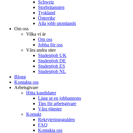
Schweiz
Storbritannien
Tyskland
Österrike
Alla jobb utomlands
Om oss
Vilka vi är
Om oss
Jobba för oss
Våra andra siter
Studentjob UK
Studentjob DE
Studentjob ES
Studentjob NL
Blogg
Kontakta oss
Arbetsgivare
Hitta kandidater
Lägg ut en jobbannons
Tips för arbetsgivare
Våra tjänster
Kontakt
Rekryteringsguiden
FAQ
Kontakta oss