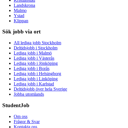
Kristianstad
Landskrona
Malmo
Ystad
Klippan
Sök jobb via ort
All lediga jobb Stockholm
Deltidsjobb i Stockholm
Lediga jobb i Malmö
Lediga jobb i Västerås
Lediga jobb i Jönköping
Lediga jobb i Borås
Lediga jobb i Helsingborg
Lediga jobb i Linköping
Lediga jobb i Karlstad
Deltidsjobb över hela Sverige
Jobba utomlands
StudentJob
Om oss
Frågor & Svar
Kontakta oss