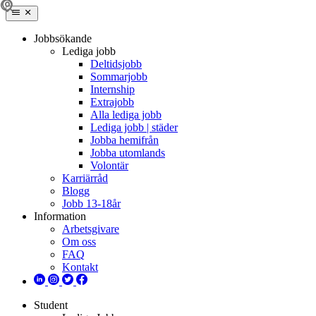
Jobbsökande
Lediga jobb
Deltidsjobb
Sommarjobb
Internship
Extrajobb
Alla lediga jobb
Lediga jobb | städer
Jobba hemifrån
Jobba utomlands
Volontär
Karriärråd
Blogg
Jobb 13-18år
Information
Arbetsgivare
Om oss
FAQ
Kontakt
Student