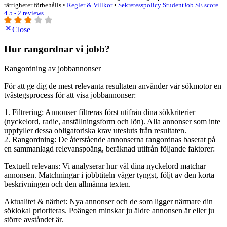
rättigheter förbehålls •
Regler & Villkor
•
Sekretesspolicy
StudentJob SE score
4.5 - 2 reviews
Close
Hur rangordnar vi jobb?
Rangordning av jobbannonser
För att ge dig de mest relevanta resultaten använder vår sökmotor en
tvåstegsprocess för att visa jobbannonser:
1. Filtrering: Annonser filtreras först utifrån dina sökkriterier
(nyckelord, radie, anställningsform och lön). Alla annonser som inte
uppfyller dessa obligatoriska krav utesluts från resultaten.
2. Rangordning: De återstående annonserna rangordnas baserat på
en sammanlagd relevanspoäng, beräknad utifrån följande faktorer:
Textuell relevans: Vi analyserar hur väl dina nyckelord matchar
annonsen. Matchningar i jobbtiteln väger tyngst, följt av den korta
beskrivningen och den allmänna texten.
Aktualitet & närhet: Nya annonser och de som ligger närmare din
söklokal prioriteras. Poängen minskar ju äldre annonsen är eller ju
större avståndet är.