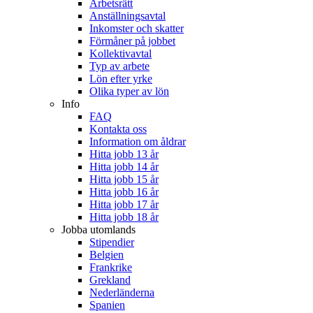
Arbetsrätt
Anställningsavtal
Inkomster och skatter
Förmåner på jobbet
Kollektivavtal
Typ av arbete
Lön efter yrke
Olika typer av lön
Info
FAQ
Kontakta oss
Information om åldrar
Hitta jobb 13 år
Hitta jobb 14 år
Hitta jobb 15 år
Hitta jobb 16 år
Hitta jobb 17 år
Hitta jobb 18 år
Jobba utomlands
Stipendier
Belgien
Frankrike
Grekland
Nederländerna
Spanien