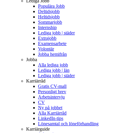
Lediga Jobb
Populära Jobb
Deltidsjobb
Heltidsjobb
Sommarjobb
Internship
Lediga jobb | städer
Extrajobb
Examensarbete
Volontär
Jobba hemifrån
Jobba
Alla lediga jobb
Lediga jobb | län
Lediga jobb | städer
Karriärråd
Gratis CV-mall
Personligt brev
Arbetsintervju
CV
Ny på jobbet
Alla Karriärråd
LinkedIn-tips
Lönesamtal och löneförhandling
Karriärguide