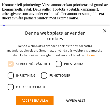
Kommersiell prioritering: Vissa annonser kan prioriteras på grund av
kommersiella avtal. Detta gäller 'TopJobs' (betalda kampanjer),
arbetsgivare som använder en 'boost' eller annonser som publiceras
direkt av våra partners jämfört med externa källor.
×
Denna webbplats använder
Logga in som företag
cookies
Denna webbplats använder cookies för att förbättra
E-post
*
användarupplevelsen. Genom att använda vår webbplats samtycker
du till alla cookies i enlighet med vår cookiepolicy.
Läs mer
Lösenord
STRIKT NÖDVÄNDIGT
PRESTANDA
kom ihåg mig
glömt ditt lösenord?
logga in
INRIKTNING
FUNKTIONER
Kostnadsfri företagsprofil
OKLASSIFICERADE
Om du har företagskonto hos StudentJob SE, kan du enkelt logga in
och söka efter passande kandidater till ditt företag.
ACCEPTERA ALLA
AVVISA ALLT
Har du inte ett företagskonto?