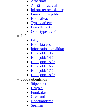
Arbetsrätt
Anställningsavtal
Inkomster och skatter
Förmåner på jobbet
Kollektivavtal
Typ av arbete
Lön efter yrke
Olika typer av lön
Info
FAQ
Kontakta oss
Information om åldrar
Hitta jobb 13 år
Hitta jobb 14 år
Hitta jobb 15 år
Hitta jobb 16 år
Hitta jobb 17 år
Hitta jobb 18 år
Jobba utomlands
Stipendier
Belgien
Frankrike
Grekland
Nederländerna
Spanien