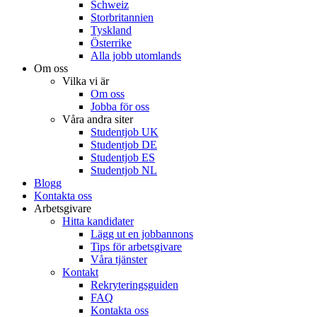
Schweiz
Storbritannien
Tyskland
Österrike
Alla jobb utomlands
Om oss
Vilka vi är
Om oss
Jobba för oss
Våra andra siter
Studentjob UK
Studentjob DE
Studentjob ES
Studentjob NL
Blogg
Kontakta oss
Arbetsgivare
Hitta kandidater
Lägg ut en jobbannons
Tips för arbetsgivare
Våra tjänster
Kontakt
Rekryteringsguiden
FAQ
Kontakta oss