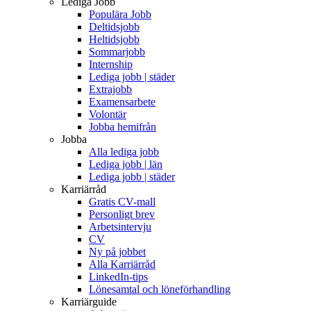
Lediga Jobb
Populära Jobb
Deltidsjobb
Heltidsjobb
Sommarjobb
Internship
Lediga jobb | städer
Extrajobb
Examensarbete
Volontär
Jobba hemifrån
Jobba
Alla lediga jobb
Lediga jobb | län
Lediga jobb | städer
Karriärråd
Gratis CV-mall
Personligt brev
Arbetsintervju
CV
Ny på jobbet
Alla Karriärråd
LinkedIn-tips
Lönesamtal och löneförhandling
Karriärguide