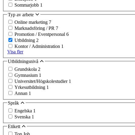
Sommarjobb
1
Typ av arbete
Online marketing
7
Marknadsföring / PR
7
Promotion / Eventpersonal
6
Utbildning
2
Kontor / Administration
1
Visa fler
Utbildningsnivå
Grundskola
2
Gymnasium
1
Universitet/Högskolestudier
1
Yrkesutbildning
1
Annan
1
Språk
Engelska
1
Svenska
1
Etikett
Top Job