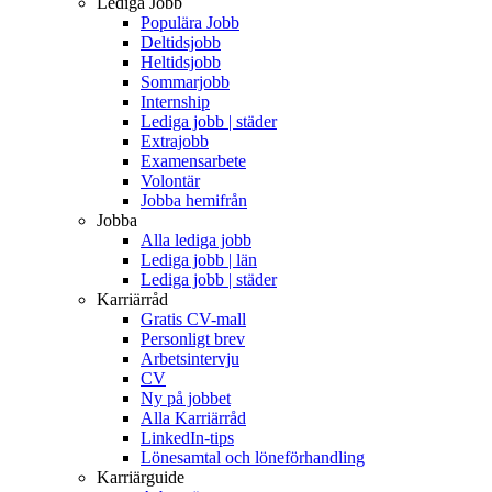
Lediga Jobb
Populära Jobb
Deltidsjobb
Heltidsjobb
Sommarjobb
Internship
Lediga jobb | städer
Extrajobb
Examensarbete
Volontär
Jobba hemifrån
Jobba
Alla lediga jobb
Lediga jobb | län
Lediga jobb | städer
Karriärråd
Gratis CV-mall
Personligt brev
Arbetsintervju
CV
Ny på jobbet
Alla Karriärråd
LinkedIn-tips
Lönesamtal och löneförhandling
Karriärguide