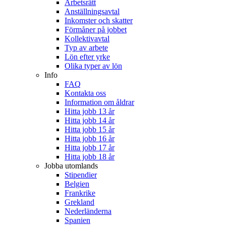
Arbetsrätt
Anställningsavtal
Inkomster och skatter
Förmåner på jobbet
Kollektivavtal
Typ av arbete
Lön efter yrke
Olika typer av lön
Info
FAQ
Kontakta oss
Information om åldrar
Hitta jobb 13 år
Hitta jobb 14 år
Hitta jobb 15 år
Hitta jobb 16 år
Hitta jobb 17 år
Hitta jobb 18 år
Jobba utomlands
Stipendier
Belgien
Frankrike
Grekland
Nederländerna
Spanien