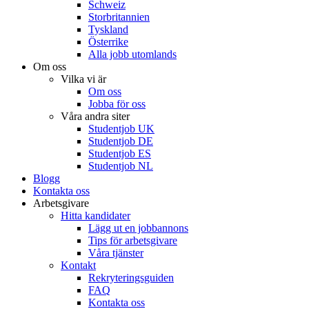
Schweiz
Storbritannien
Tyskland
Österrike
Alla jobb utomlands
Om oss
Vilka vi är
Om oss
Jobba för oss
Våra andra siter
Studentjob UK
Studentjob DE
Studentjob ES
Studentjob NL
Blogg
Kontakta oss
Arbetsgivare
Hitta kandidater
Lägg ut en jobbannons
Tips för arbetsgivare
Våra tjänster
Kontakt
Rekryteringsguiden
FAQ
Kontakta oss