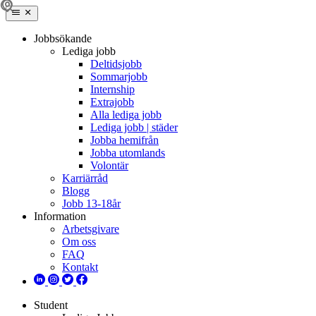
Jobbsökande
Lediga jobb
Deltidsjobb
Sommarjobb
Internship
Extrajobb
Alla lediga jobb
Lediga jobb | städer
Jobba hemifrån
Jobba utomlands
Volontär
Karriärråd
Blogg
Jobb 13-18år
Information
Arbetsgivare
Om oss
FAQ
Kontakt
Student