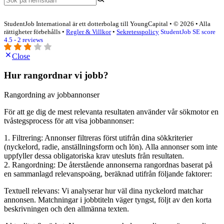
StudentJob International är ett dotterbolag till YoungCapital • © 2026 • Alla
rättigheter förbehålls •
Regler & Villkor
•
Sekretesspolicy
StudentJob SE score
4.5 - 2 reviews
Close
Hur rangordnar vi jobb?
Rangordning av jobbannonser
För att ge dig de mest relevanta resultaten använder vår sökmotor en
tvåstegsprocess för att visa jobbannonser:
1. Filtrering: Annonser filtreras först utifrån dina sökkriterier
(nyckelord, radie, anställningsform och lön). Alla annonser som inte
uppfyller dessa obligatoriska krav utesluts från resultaten.
2. Rangordning: De återstående annonserna rangordnas baserat på
en sammanlagd relevanspoäng, beräknad utifrån följande faktorer:
Textuell relevans: Vi analyserar hur väl dina nyckelord matchar
annonsen. Matchningar i jobbtiteln väger tyngst, följt av den korta
beskrivningen och den allmänna texten.