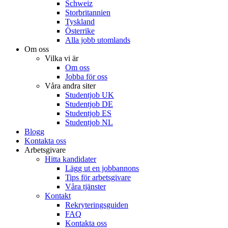
Schweiz
Storbritannien
Tyskland
Österrike
Alla jobb utomlands
Om oss
Vilka vi är
Om oss
Jobba för oss
Våra andra siter
Studentjob UK
Studentjob DE
Studentjob ES
Studentjob NL
Blogg
Kontakta oss
Arbetsgivare
Hitta kandidater
Lägg ut en jobbannons
Tips för arbetsgivare
Våra tjänster
Kontakt
Rekryteringsguiden
FAQ
Kontakta oss