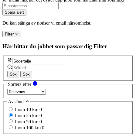
If
you
Spara alert
are
a
Du kan stänga av notiser vi email närsomhelst.
human,
ignore
Filter
this
field
Här hittar du jobbet som passar dig
Filter
Sök
Sök
Sortera efter
Avstånd
Inom 10 km
0
Inom 25 km
0
Inom 50 km
0
Inom 100 km
0