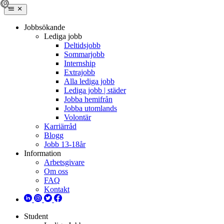
Jobbsökande
Lediga jobb
Deltidsjobb
Sommarjobb
Internship
Extrajobb
Alla lediga jobb
Lediga jobb | städer
Jobba hemifrån
Jobba utomlands
Volontär
Karriärråd
Blogg
Jobb 13-18år
Information
Arbetsgivare
Om oss
FAQ
Kontakt
Student