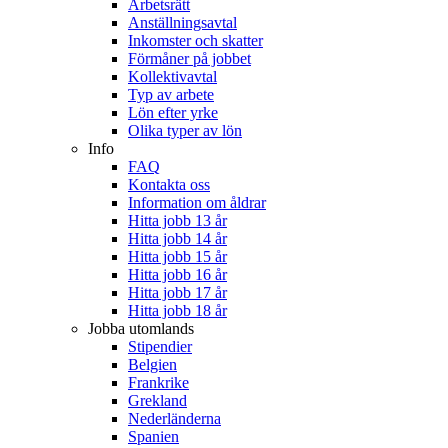
Arbetsrätt
Anställningsavtal
Inkomster och skatter
Förmåner på jobbet
Kollektivavtal
Typ av arbete
Lön efter yrke
Olika typer av lön
Info
FAQ
Kontakta oss
Information om åldrar
Hitta jobb 13 år
Hitta jobb 14 år
Hitta jobb 15 år
Hitta jobb 16 år
Hitta jobb 17 år
Hitta jobb 18 år
Jobba utomlands
Stipendier
Belgien
Frankrike
Grekland
Nederländerna
Spanien