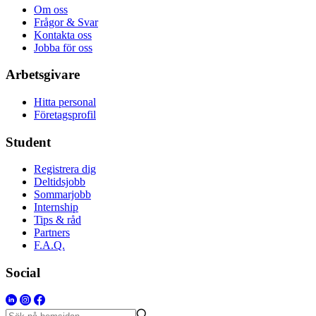
Om oss
Frågor & Svar
Kontakta oss
Jobba för oss
Arbetsgivare
Hitta personal
Företagsprofil
Student
Registrera dig
Deltidsjobb
Sommarjobb
Internship
Tips & råd
Partners
F.A.Q.
Social