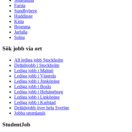
Sollentuna
Farsta
Sundbyberg
Huddinge
Kista
Bromma
Jarfalla
Solna
Sök jobb via ort
All lediga jobb Stockholm
Deltidsjobb i Stockholm
Lediga jobb i Malmö
Lediga jobb i Västerås
Lediga jobb i Jönköping
Lediga jobb i Borås
Lediga jobb i Helsingborg
Lediga jobb i Linköping
Lediga jobb i Karlstad
Deltidsjobb över hela Sverige
Jobba utomlands
StudentJob