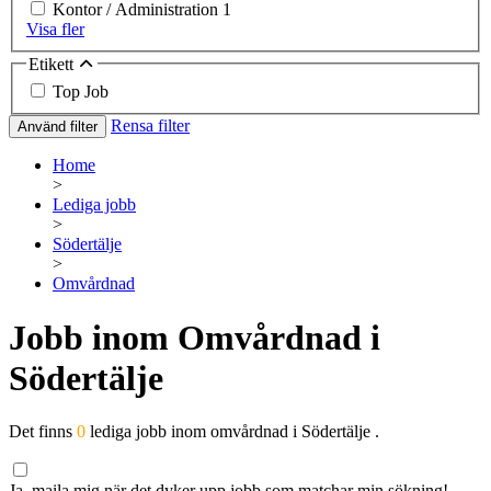
Kontor / Administration
1
Visa fler
Etikett
Top Job
Rensa filter
Använd filter
Home
>
Lediga jobb
>
Södertälje
>
Omvårdnad
Jobb inom Omvårdnad i
Södertälje
Det finns
0
lediga jobb inom omvårdnad i Södertälje .
Ja, maila mig när det dyker upp jobb som matchar min sökning!