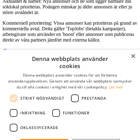
Aktualitet & närhet: Nya annonser och de som ligger närmare din
söklokal prioriteras. Poängen minskar ju äldre annonsen är eller ju
större avståndet är.
Kommersiell prioritering: Vissa annonser kan prioriteras på grund av
kommersiella avtal. Detta gäller 'TopJobs' (betalda kampanjer),
arbetsgivare som använder en 'boost' eller annonser som publiceras
direkt av våra partners jämfört med externa källor.
×
Denna webbplats använder
Logga in som företag
cookies
Denna webbplats använder cookies för att förbättra
E-post
*
användarupplevelsen. Genom att använda vår webbplats samtycker
du till alla cookies i enlighet med vår cookiepolicy.
Läs mer
Lösenord
STRIKT NÖDVÄNDIGT
PRESTANDA
kom ihåg mig
glömt ditt lösenord?
logga in
INRIKTNING
FUNKTIONER
Kostnadsfri företagsprofil
OKLASSIFICERADE
Om du har företagskonto hos StudentJob SE, kan du enkelt logga in