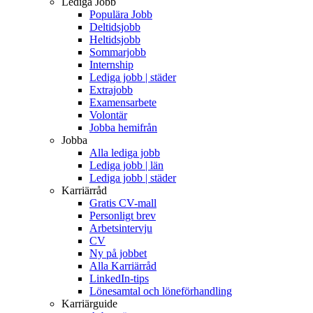
Lediga Jobb
Populära Jobb
Deltidsjobb
Heltidsjobb
Sommarjobb
Internship
Lediga jobb | städer
Extrajobb
Examensarbete
Volontär
Jobba hemifrån
Jobba
Alla lediga jobb
Lediga jobb | län
Lediga jobb | städer
Karriärråd
Gratis CV-mall
Personligt brev
Arbetsintervju
CV
Ny på jobbet
Alla Karriärråd
LinkedIn-tips
Lönesamtal och löneförhandling
Karriärguide