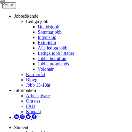
Jobbsökande
Lediga jobb
Deltidsjobb
Sommarjobb
Internship
Extrajobb
Alla lediga jobb
Lediga jobb | städer
Jobba hemifrån
Jobba utomlands
Volontär
Karriärråd
Blogg
Jobb 13-18år
Information
Arbetsgivare
Om oss
FAQ
Kontakt
Student