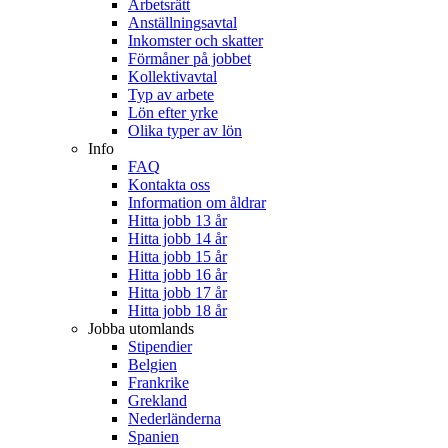
Arbetsrätt
Anställningsavtal
Inkomster och skatter
Förmåner på jobbet
Kollektivavtal
Typ av arbete
Lön efter yrke
Olika typer av lön
Info
FAQ
Kontakta oss
Information om åldrar
Hitta jobb 13 år
Hitta jobb 14 år
Hitta jobb 15 år
Hitta jobb 16 år
Hitta jobb 17 år
Hitta jobb 18 år
Jobba utomlands
Stipendier
Belgien
Frankrike
Grekland
Nederländerna
Spanien