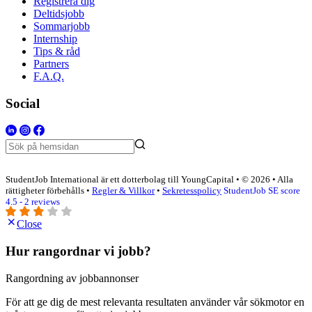
Registrera dig
Deltidsjobb
Sommarjobb
Internship
Tips & råd
Partners
F.A.Q.
Social
StudentJob International är ett dotterbolag till YoungCapital • © 2026 • Alla
rättigheter förbehålls •
Regler & Villkor
•
Sekretesspolicy
StudentJob SE score
4.5 - 2 reviews
Close
Hur rangordnar vi jobb?
Rangordning av jobbannonser
För att ge dig de mest relevanta resultaten använder vår sökmotor en