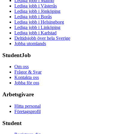
Lediga jobb i Malmö
Lediga jobb i Västerås
Lediga jobb i Jönköping
Lediga jobb i Borås
Lediga jobb i Helsingborg
Lediga jobb i Linköping
Lediga jobb i Karlstad
Deltidsjobb över hela Sverige
Jobba utomlands
StudentJob
Om oss
Frågor & Svar
Kontakta oss
Jobba för oss
Arbetsgivare
Hitta personal
Företagsprofil
Student