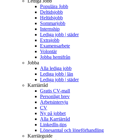
Lediga Jobb
Populära Jobb
Deltidsjobb
Heltidsjobb
Sommarjobb
Internship
Lediga jobb | städer
Extrajobb
Examensarbete
Volontär
Jobba hemifrån
Jobba
Alla lediga jobb
Lediga jobb | län
Lediga jobb | städer
Karriärråd
Gratis CV-mall
Personligt brev
Arbetsintervju
CV
Ny på jobbet
Alla Karriärråd
LinkedIn-tips
Lönesamtal och löneförhandling
Karriärguide