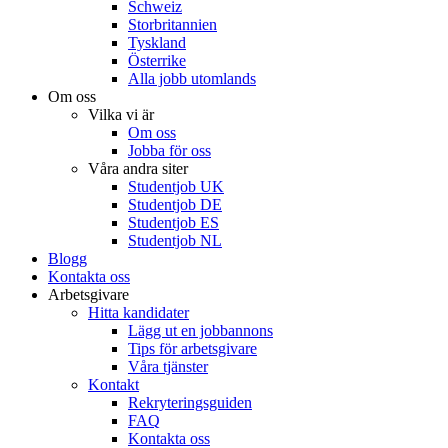
Schweiz
Storbritannien
Tyskland
Österrike
Alla jobb utomlands
Om oss
Vilka vi är
Om oss
Jobba för oss
Våra andra siter
Studentjob UK
Studentjob DE
Studentjob ES
Studentjob NL
Blogg
Kontakta oss
Arbetsgivare
Hitta kandidater
Lägg ut en jobbannons
Tips för arbetsgivare
Våra tjänster
Kontakt
Rekryteringsguiden
FAQ
Kontakta oss