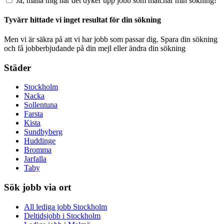
Ja, maila mig när det dyker upp jobb som matchar min sökning!
Tyvärr hittade vi inget resultat för din sökning
Men vi är säkra på att vi har jobb som passar dig. Spara din sökning
och få jobberbjudande på din mejl eller ändra din sökning
Städer
Stockholm
Nacka
Sollentuna
Farsta
Kista
Sundbyberg
Huddinge
Bromma
Jarfalla
Taby
Sök jobb via ort
All lediga jobb Stockholm
Deltidsjobb i Stockholm