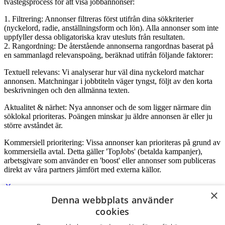
tvåstegsprocess för att visa jobbannonser:
1. Filtrering: Annonser filtreras först utifrån dina sökkriterier
(nyckelord, radie, anställningsform och lön). Alla annonser som inte
uppfyller dessa obligatoriska krav utesluts från resultaten.
2. Rangordning: De återstående annonserna rangordnas baserat på
en sammanlagd relevanspoäng, beräknad utifrån följande faktorer:
Textuell relevans: Vi analyserar hur väl dina nyckelord matchar
annonsen. Matchningar i jobbtiteln väger tyngst, följt av den korta
beskrivningen och den allmänna texten.
Aktualitet & närhet: Nya annonser och de som ligger närmare din
söklokal prioriteras. Poängen minskar ju äldre annonsen är eller ju
större avståndet är.
Kommersiell prioritering: Vissa annonser kan prioriteras på grund av
kommersiella avtal. Detta gäller 'TopJobs' (betalda kampanjer),
arbetsgivare som använder en 'boost' eller annonser som publiceras
direkt av våra partners jämfört med externa källor.
×
Denna webbplats använder
Logga in som företag
cookies