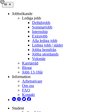
Jobbsökande
Lediga jobb
Deltidsjobb
Sommarjobb
Internship
Extrajobb
Alla lediga jobb
Lediga jobb | städer
Jobba hemifrån
Jobba utomlands
Volontär
Karriärråd
Blogg
Jobb 13-18år
Information
Arbetsgivare
Om oss
FAQ
Kontakt
Student