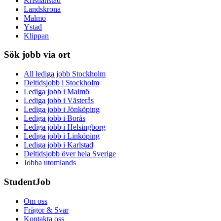
Kristianstad
Landskrona
Malmo
Ystad
Klippan
Sök jobb via ort
All lediga jobb Stockholm
Deltidsjobb i Stockholm
Lediga jobb i Malmö
Lediga jobb i Västerås
Lediga jobb i Jönköping
Lediga jobb i Borås
Lediga jobb i Helsingborg
Lediga jobb i Linköping
Lediga jobb i Karlstad
Deltidsjobb över hela Sverige
Jobba utomlands
StudentJob
Om oss
Frågor & Svar
Kontakta oss