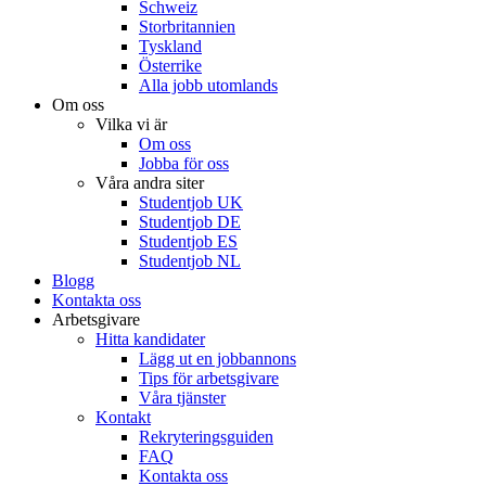
Schweiz
Storbritannien
Tyskland
Österrike
Alla jobb utomlands
Om oss
Vilka vi är
Om oss
Jobba för oss
Våra andra siter
Studentjob UK
Studentjob DE
Studentjob ES
Studentjob NL
Blogg
Kontakta oss
Arbetsgivare
Hitta kandidater
Lägg ut en jobbannons
Tips för arbetsgivare
Våra tjänster
Kontakt
Rekryteringsguiden
FAQ
Kontakta oss