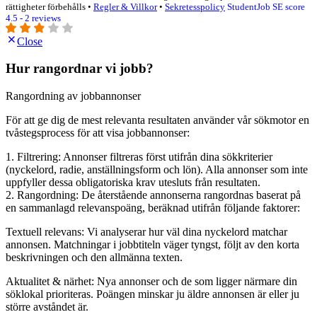
rättigheter förbehålls •
Regler & Villkor
•
Sekretesspolicy
StudentJob SE score
4.5 - 2 reviews
Close
Hur rangordnar vi jobb?
Rangordning av jobbannonser
För att ge dig de mest relevanta resultaten använder vår sökmotor en
tvåstegsprocess för att visa jobbannonser:
1. Filtrering: Annonser filtreras först utifrån dina sökkriterier
(nyckelord, radie, anställningsform och lön). Alla annonser som inte
uppfyller dessa obligatoriska krav utesluts från resultaten.
2. Rangordning: De återstående annonserna rangordnas baserat på
en sammanlagd relevanspoäng, beräknad utifrån följande faktorer:
Textuell relevans: Vi analyserar hur väl dina nyckelord matchar
annonsen. Matchningar i jobbtiteln väger tyngst, följt av den korta
beskrivningen och den allmänna texten.
Aktualitet & närhet: Nya annonser och de som ligger närmare din
söklokal prioriteras. Poängen minskar ju äldre annonsen är eller ju
större avståndet är.