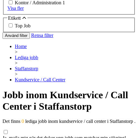
Kontor / Administration
1
Visa fler
Etikett
Top Job
Rensa filter
Använd filter
Home
>
Lediga jobb
>
Staffanstorp
>
Kundservice / Call Center
Jobb inom Kundservice / Call
Center i Staffanstorp
Det finns
0
lediga jobb inom kundservice / call center i Staffanstorp .
Ja, maila mig när det dyker upp jobb som matchar min sökning!