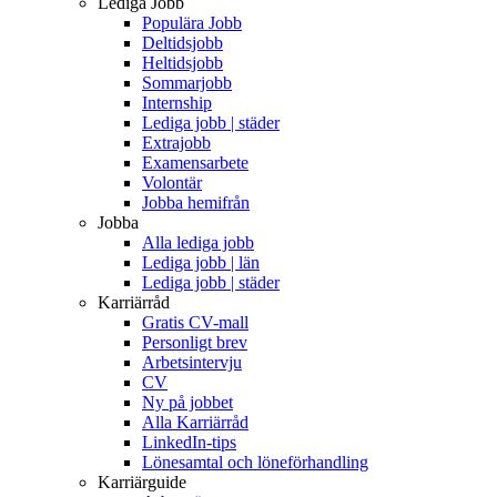
Lediga Jobb
Populära Jobb
Deltidsjobb
Heltidsjobb
Sommarjobb
Internship
Lediga jobb | städer
Extrajobb
Examensarbete
Volontär
Jobba hemifrån
Jobba
Alla lediga jobb
Lediga jobb | län
Lediga jobb | städer
Karriärråd
Gratis CV-mall
Personligt brev
Arbetsintervju
CV
Ny på jobbet
Alla Karriärråd
LinkedIn-tips
Lönesamtal och löneförhandling
Karriärguide