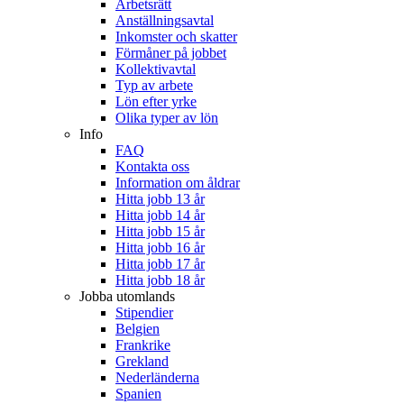
Arbetsrätt
Anställningsavtal
Inkomster och skatter
Förmåner på jobbet
Kollektivavtal
Typ av arbete
Lön efter yrke
Olika typer av lön
Info
FAQ
Kontakta oss
Information om åldrar
Hitta jobb 13 år
Hitta jobb 14 år
Hitta jobb 15 år
Hitta jobb 16 år
Hitta jobb 17 år
Hitta jobb 18 år
Jobba utomlands
Stipendier
Belgien
Frankrike
Grekland
Nederländerna
Spanien