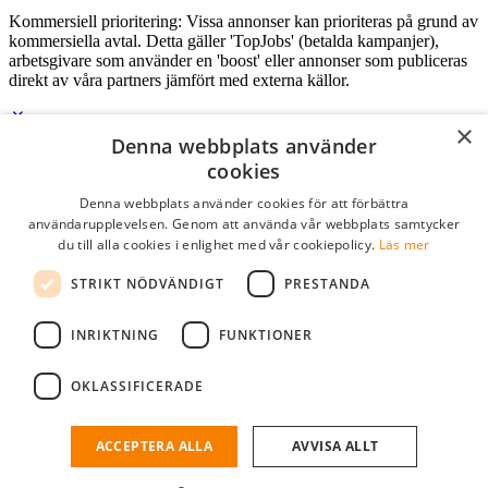
Kommersiell prioritering: Vissa annonser kan prioriteras på grund av
kommersiella avtal. Detta gäller 'TopJobs' (betalda kampanjer),
arbetsgivare som använder en 'boost' eller annonser som publiceras
direkt av våra partners jämfört med externa källor.
×
Denna webbplats använder
Logga in som företag
cookies
Denna webbplats använder cookies för att förbättra
E-post
*
användarupplevelsen. Genom att använda vår webbplats samtycker
du till alla cookies i enlighet med vår cookiepolicy.
Läs mer
Lösenord
STRIKT NÖDVÄNDIGT
PRESTANDA
kom ihåg mig
glömt ditt lösenord?
logga in
INRIKTNING
FUNKTIONER
Kostnadsfri företagsprofil
OKLASSIFICERADE
Om du har företagskonto hos StudentJob SE, kan du enkelt logga in
och söka efter passande kandidater till ditt företag.
ACCEPTERA ALLA
AVVISA ALLT
Har du inte ett företagskonto?