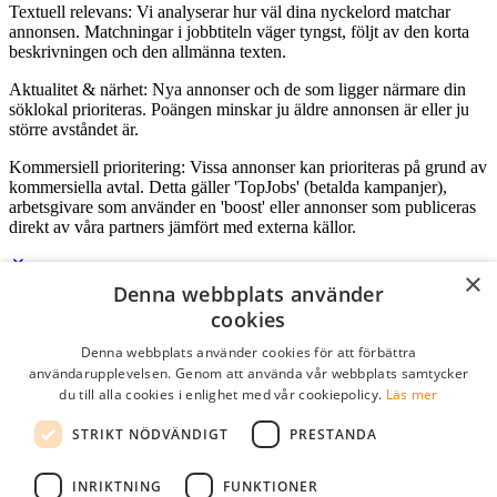
Textuell relevans: Vi analyserar hur väl dina nyckelord matchar
annonsen. Matchningar i jobbtiteln väger tyngst, följt av den korta
beskrivningen och den allmänna texten.
Aktualitet & närhet: Nya annonser och de som ligger närmare din
söklokal prioriteras. Poängen minskar ju äldre annonsen är eller ju
större avståndet är.
Kommersiell prioritering: Vissa annonser kan prioriteras på grund av
kommersiella avtal. Detta gäller 'TopJobs' (betalda kampanjer),
arbetsgivare som använder en 'boost' eller annonser som publiceras
direkt av våra partners jämfört med externa källor.
×
Denna webbplats använder
Logga in som företag
cookies
Denna webbplats använder cookies för att förbättra
E-post
*
användarupplevelsen. Genom att använda vår webbplats samtycker
du till alla cookies i enlighet med vår cookiepolicy.
Läs mer
Lösenord
STRIKT NÖDVÄNDIGT
PRESTANDA
kom ihåg mig
glömt ditt lösenord?
logga in
INRIKTNING
FUNKTIONER