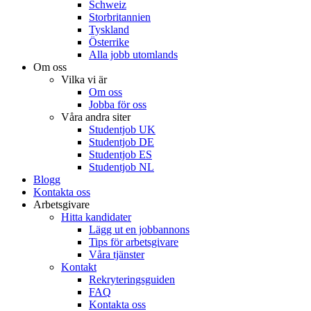
Schweiz
Storbritannien
Tyskland
Österrike
Alla jobb utomlands
Om oss
Vilka vi är
Om oss
Jobba för oss
Våra andra siter
Studentjob UK
Studentjob DE
Studentjob ES
Studentjob NL
Blogg
Kontakta oss
Arbetsgivare
Hitta kandidater
Lägg ut en jobbannons
Tips för arbetsgivare
Våra tjänster
Kontakt
Rekryteringsguiden
FAQ
Kontakta oss