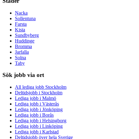
Städer
Nacka
Sollentuna
Farsta
Kista
Sundbyberg
Huddinge
Bromma
Jarfalla
Solna
Taby
Sök jobb via ort
All lediga jobb Stockholm
Deltidsjobb i Stockholm
Lediga jobb i Malmö
Lediga jobb i Västerås
Lediga jobb i Jönköping
Lediga jobb i Borås
Lediga jobb i Helsingborg
Lediga jobb i Linköping
Lediga jobb i Karlstad
Deltidsjobb över hela Sverige