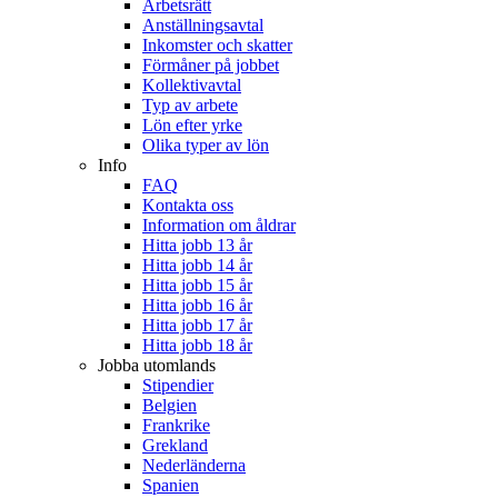
Arbetsrätt
Anställningsavtal
Inkomster och skatter
Förmåner på jobbet
Kollektivavtal
Typ av arbete
Lön efter yrke
Olika typer av lön
Info
FAQ
Kontakta oss
Information om åldrar
Hitta jobb 13 år
Hitta jobb 14 år
Hitta jobb 15 år
Hitta jobb 16 år
Hitta jobb 17 år
Hitta jobb 18 år
Jobba utomlands
Stipendier
Belgien
Frankrike
Grekland
Nederländerna
Spanien