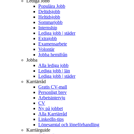
Lediga Jobb
Populära Jobb
Deltidsjobb
Heltidsjobb
Sommarjobb
Internship
Lediga jobb | städer
Extrajobb
Examensarbete
Volontär
Jobba hemifrån
Jobba
Alla lediga jobb
Lediga jobb | län
Lediga jobb | städer
Karriärråd
Gratis CV-mall
Personligt brev
Arbetsintervju
CV
Ny på jobbet
Alla Karriärråd
LinkedIn-tips
Lönesamtal och löneförhandling
Karriärguide