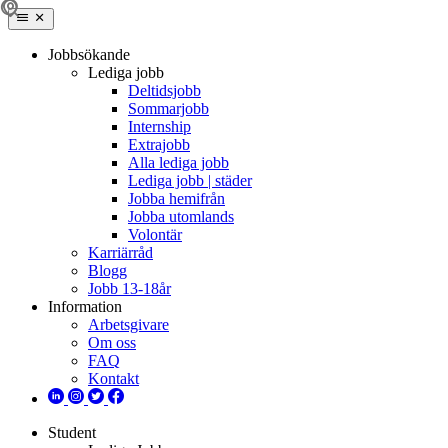
Jobbsökande
Lediga jobb
Deltidsjobb
Sommarjobb
Internship
Extrajobb
Alla lediga jobb
Lediga jobb | städer
Jobba hemifrån
Jobba utomlands
Volontär
Karriärråd
Blogg
Jobb 13-18år
Information
Arbetsgivare
Om oss
FAQ
Kontakt
Student