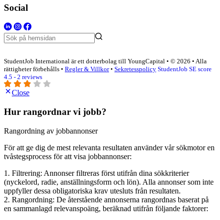
Social
StudentJob International är ett dotterbolag till YoungCapital • © 2026 • Alla
rättigheter förbehålls •
Regler & Villkor
•
Sekretesspolicy
StudentJob SE score
4.5 - 2 reviews
Close
Hur rangordnar vi jobb?
Rangordning av jobbannonser
För att ge dig de mest relevanta resultaten använder vår sökmotor en
tvåstegsprocess för att visa jobbannonser:
1. Filtrering: Annonser filtreras först utifrån dina sökkriterier
(nyckelord, radie, anställningsform och lön). Alla annonser som inte
uppfyller dessa obligatoriska krav utesluts från resultaten.
2. Rangordning: De återstående annonserna rangordnas baserat på
en sammanlagd relevanspoäng, beräknad utifrån följande faktorer: