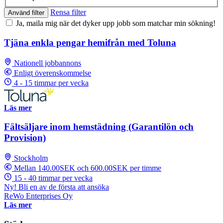
Rensa filter
Använd filter
Ja, maila mig när det dyker upp jobb som matchar min sökning!
Tjäna enkla pengar hemifrån med Toluna
Nationell jobbannons
Enligt överenskommelse
4 - 15 timmar per vecka
Läs mer
Fältsäljare inom hemstädning (Garantilön och
Provision)
Stockholm
Mellan 140.00SEK och 600.00SEK per timme
15 - 40 timmar per vecka
Ny! Bli en av de första att ansöka
ReWo Enterprises Oy
Läs mer