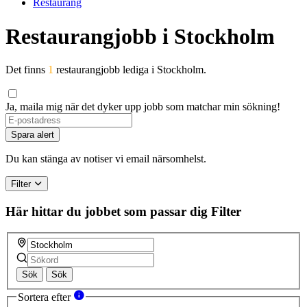
Restaurang
Restaurangjobb i Stockholm
Det finns
1
restaurangjobb lediga i Stockholm.
Ja, maila mig när det dyker upp jobb som matchar min sökning!
If
you
Spara alert
are
a
Du kan stänga av notiser vi email närsomhelst.
human,
ignore
Filter
this
field
Här hittar du jobbet som passar dig
Filter
Sök
Sök
Sortera efter