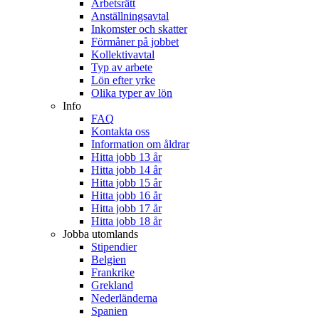
Arbetsrätt
Anställningsavtal
Inkomster och skatter
Förmåner på jobbet
Kollektivavtal
Typ av arbete
Lön efter yrke
Olika typer av lön
Info
FAQ
Kontakta oss
Information om åldrar
Hitta jobb 13 år
Hitta jobb 14 år
Hitta jobb 15 år
Hitta jobb 16 år
Hitta jobb 17 år
Hitta jobb 18 år
Jobba utomlands
Stipendier
Belgien
Frankrike
Grekland
Nederländerna
Spanien