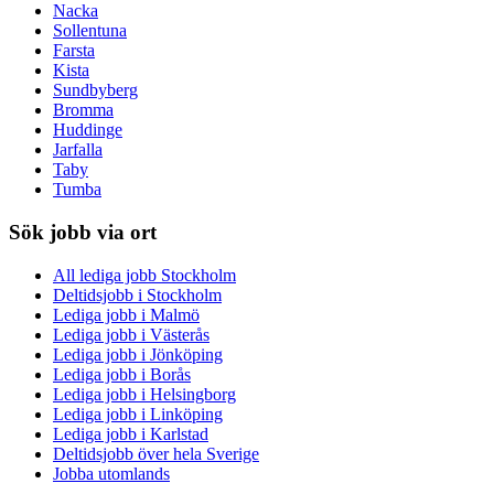
Nacka
Sollentuna
Farsta
Kista
Sundbyberg
Bromma
Huddinge
Jarfalla
Taby
Tumba
Sök jobb via ort
All lediga jobb Stockholm
Deltidsjobb i Stockholm
Lediga jobb i Malmö
Lediga jobb i Västerås
Lediga jobb i Jönköping
Lediga jobb i Borås
Lediga jobb i Helsingborg
Lediga jobb i Linköping
Lediga jobb i Karlstad
Deltidsjobb över hela Sverige
Jobba utomlands