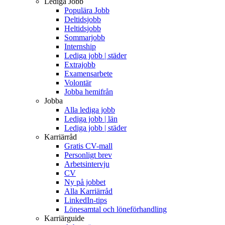
Lediga Jobb
Populära Jobb
Deltidsjobb
Heltidsjobb
Sommarjobb
Internship
Lediga jobb | städer
Extrajobb
Examensarbete
Volontär
Jobba hemifrån
Jobba
Alla lediga jobb
Lediga jobb | län
Lediga jobb | städer
Karriärråd
Gratis CV-mall
Personligt brev
Arbetsintervju
CV
Ny på jobbet
Alla Karriärråd
LinkedIn-tips
Lönesamtal och löneförhandling
Karriärguide