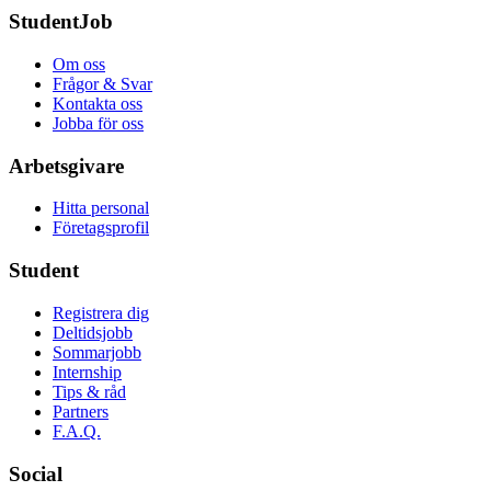
StudentJob
Om oss
Frågor & Svar
Kontakta oss
Jobba för oss
Arbetsgivare
Hitta personal
Företagsprofil
Student
Registrera dig
Deltidsjobb
Sommarjobb
Internship
Tips & råd
Partners
F.A.Q.
Social