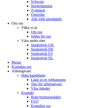
Schweiz
Storbritannien
Tyskland
Österrike
Alla jobb utomlands
Om oss
Vilka vi är
Om oss
Jobba för oss
Våra andra siter
Studentjob UK
Studentjob DE
Studentjob ES
Studentjob NL
Blogg
Kontakta oss
Arbetsgivare
Hitta kandidater
Lägg ut en jobbannons
Tips för arbetsgivare
Våra tjänster
Kontakt
Rekryteringsguiden
FAQ
Kontakta oss