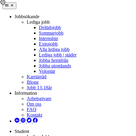
Jobbsökande
Lediga jobb
Deltidsjobb
Sommarjobb
Internship
Extrajobb
Alla lediga jobb
Lediga jobb | städer
Jobba hemifrån
Jobba utomlands
Volontär
Karriärråd
Blogg
Jobb 13-18år
Information
Arbetsgivare
Om oss
FAQ
Kontakt
Student