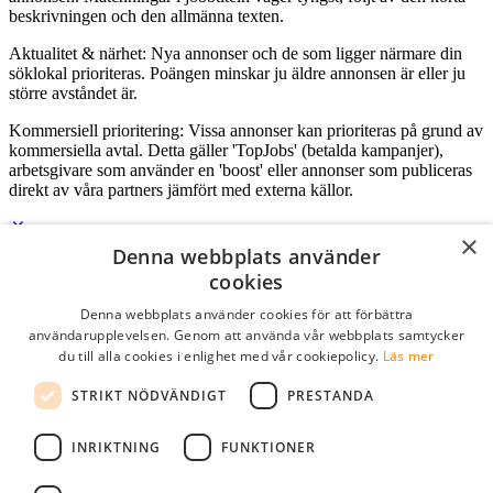
beskrivningen och den allmänna texten.
Aktualitet & närhet: Nya annonser och de som ligger närmare din
söklokal prioriteras. Poängen minskar ju äldre annonsen är eller ju
större avståndet är.
Kommersiell prioritering: Vissa annonser kan prioriteras på grund av
kommersiella avtal. Detta gäller 'TopJobs' (betalda kampanjer),
arbetsgivare som använder en 'boost' eller annonser som publiceras
direkt av våra partners jämfört med externa källor.
×
Denna webbplats använder
Logga in som företag
cookies
Denna webbplats använder cookies för att förbättra
E-post
*
användarupplevelsen. Genom att använda vår webbplats samtycker
du till alla cookies i enlighet med vår cookiepolicy.
Läs mer
Lösenord
STRIKT NÖDVÄNDIGT
PRESTANDA
kom ihåg mig
glömt ditt lösenord?
logga in
INRIKTNING
FUNKTIONER
Kostnadsfri företagsprofil