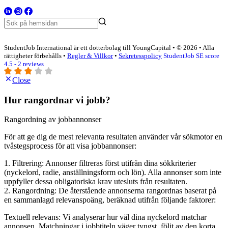
StudentJob International är ett dotterbolag till YoungCapital • © 2026 • Alla
rättigheter förbehålls •
Regler & Villkor
•
Sekretesspolicy
StudentJob SE score
4.5 - 2 reviews
Close
Hur rangordnar vi jobb?
Rangordning av jobbannonser
För att ge dig de mest relevanta resultaten använder vår sökmotor en
tvåstegsprocess för att visa jobbannonser:
1. Filtrering: Annonser filtreras först utifrån dina sökkriterier
(nyckelord, radie, anställningsform och lön). Alla annonser som inte
uppfyller dessa obligatoriska krav utesluts från resultaten.
2. Rangordning: De återstående annonserna rangordnas baserat på
en sammanlagd relevanspoäng, beräknad utifrån följande faktorer:
Textuell relevans: Vi analyserar hur väl dina nyckelord matchar
annonsen. Matchningar i jobbtiteln väger tyngst, följt av den korta