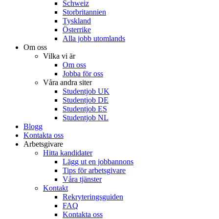
Schweiz
Storbritannien
Tyskland
Österrike
Alla jobb utomlands
Om oss
Vilka vi är
Om oss
Jobba för oss
Våra andra siter
Studentjob UK
Studentjob DE
Studentjob ES
Studentjob NL
Blogg
Kontakta oss
Arbetsgivare
Hitta kandidater
Lägg ut en jobbannons
Tips för arbetsgivare
Våra tjänster
Kontakt
Rekryteringsguiden
FAQ
Kontakta oss