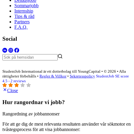
Deltidsjobb
Sommarjobb
Internship
Tips & råd
Partners
F.A.Q.
Social
StudentJob International är ett dotterbolag till YoungCapital • © 2026 • Alla
rättigheter förbehålls •
Regler & Villkor
•
Sekretesspolicy
StudentJob SE score
4.5 - 2 reviews
Close
Hur rangordnar vi jobb?
Rangordning av jobbannonser
För att ge dig de mest relevanta resultaten använder vår sökmotor en
tvåstegsprocess för att visa jobbannonser: