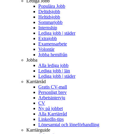
Lediga Jobb
Populära Jobb
Deltidsjobb
Heltidsjobb
Sommarjobb
Internship
Lediga jobb | städer
Extrajobb
Examensarbete
Volontär
Jobba hemifrån
Jobba
Alla lediga jobb
Lediga jobb | län
Lediga jobb | städer
Karriärråd
Gratis CV-mall
Personligt brev
Arbetsintervju
CV
Ny på jobbet
Alla Karriärråd
LinkedIn-tips
Lönesamtal och löneförhandling
Karriärguide