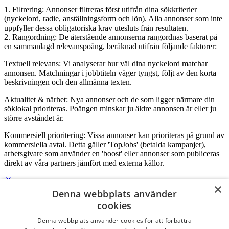
1. Filtrering: Annonser filtreras först utifrån dina sökkriterier
(nyckelord, radie, anställningsform och lön). Alla annonser som inte
uppfyller dessa obligatoriska krav utesluts från resultaten.
2. Rangordning: De återstående annonserna rangordnas baserat på
en sammanlagd relevanspoäng, beräknad utifrån följande faktorer:
Textuell relevans: Vi analyserar hur väl dina nyckelord matchar
annonsen. Matchningar i jobbtiteln väger tyngst, följt av den korta
beskrivningen och den allmänna texten.
Aktualitet & närhet: Nya annonser och de som ligger närmare din
söklokal prioriteras. Poängen minskar ju äldre annonsen är eller ju
större avståndet är.
Kommersiell prioritering: Vissa annonser kan prioriteras på grund av
kommersiella avtal. Detta gäller 'TopJobs' (betalda kampanjer),
arbetsgivare som använder en 'boost' eller annonser som publiceras
direkt av våra partners jämfört med externa källor.
×
Denna webbplats använder
Logga in som företag
cookies
Denna webbplats använder cookies för att förbättra
E-post
*