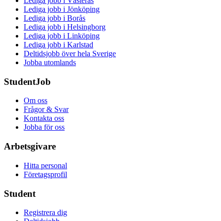
Lediga jobb i Västerås
Lediga jobb i Jönköping
Lediga jobb i Borås
Lediga jobb i Helsingborg
Lediga jobb i Linköping
Lediga jobb i Karlstad
Deltidsjobb över hela Sverige
Jobba utomlands
StudentJob
Om oss
Frågor & Svar
Kontakta oss
Jobba för oss
Arbetsgivare
Hitta personal
Företagsprofil
Student
Registrera dig