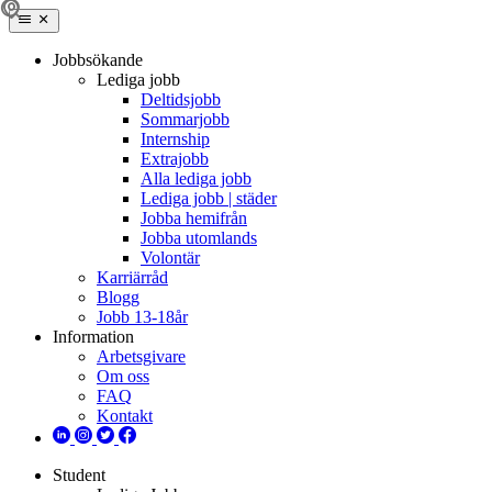
Jobbsökande
Lediga jobb
Deltidsjobb
Sommarjobb
Internship
Extrajobb
Alla lediga jobb
Lediga jobb | städer
Jobba hemifrån
Jobba utomlands
Volontär
Karriärråd
Blogg
Jobb 13-18år
Information
Arbetsgivare
Om oss
FAQ
Kontakt
Student