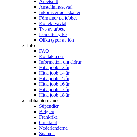
Arbetsrätt
Anställningsavtal
Inkomster och skatter
Förmåner på jobbet
Kollektivavtal
Typ av arbete
Lön efter yrke
Olika typer av lön
Info
FAQ
Kontakta oss
Information om åldrar
Hitta jobb 13 år
Hitta jobb 14 år
Hitta jobb 15 år
Hitta jobb 16 år
Hitta jobb 17 år
Hitta jobb 18 år
Jobba utomlands
Stipendier
Belgien
Frankrike
Grekland
Nederländerna
Spanien