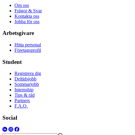
Om oss
Frågor & Svar
Kontakta oss
Jobba för oss
Arbetsgivare
Hitta personal
Företagsprofil
Student
Registrera dig
Deltidsjobb
Sommarjobb
Internship
Tips & råd
Partners
F.A.Q.
Social