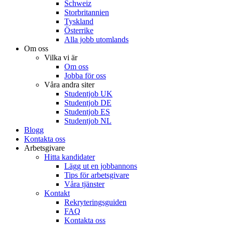
Schweiz
Storbritannien
Tyskland
Österrike
Alla jobb utomlands
Om oss
Vilka vi är
Om oss
Jobba för oss
Våra andra siter
Studentjob UK
Studentjob DE
Studentjob ES
Studentjob NL
Blogg
Kontakta oss
Arbetsgivare
Hitta kandidater
Lägg ut en jobbannons
Tips för arbetsgivare
Våra tjänster
Kontakt
Rekryteringsguiden
FAQ
Kontakta oss