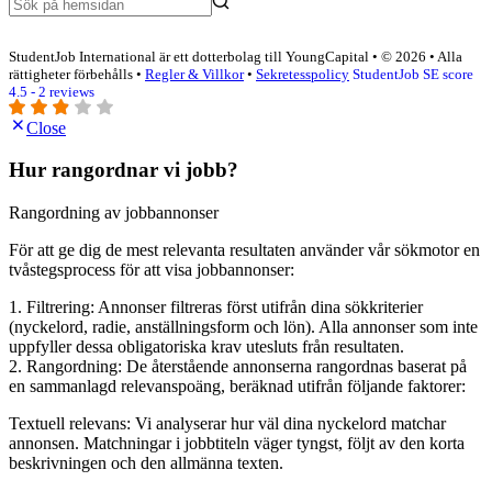
StudentJob International är ett dotterbolag till YoungCapital • © 2026 • Alla
rättigheter förbehålls •
Regler & Villkor
•
Sekretesspolicy
StudentJob SE score
4.5 - 2 reviews
Close
Hur rangordnar vi jobb?
Rangordning av jobbannonser
För att ge dig de mest relevanta resultaten använder vår sökmotor en
tvåstegsprocess för att visa jobbannonser:
1. Filtrering: Annonser filtreras först utifrån dina sökkriterier
(nyckelord, radie, anställningsform och lön). Alla annonser som inte
uppfyller dessa obligatoriska krav utesluts från resultaten.
2. Rangordning: De återstående annonserna rangordnas baserat på
en sammanlagd relevanspoäng, beräknad utifrån följande faktorer:
Textuell relevans: Vi analyserar hur väl dina nyckelord matchar
annonsen. Matchningar i jobbtiteln väger tyngst, följt av den korta
beskrivningen och den allmänna texten.