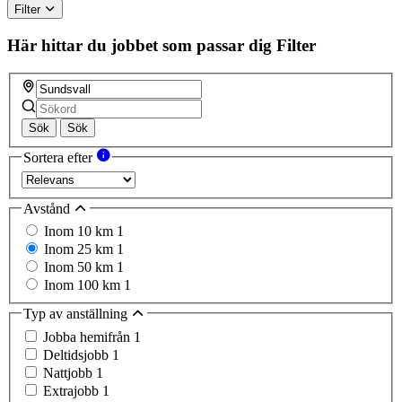
ignore
Filter
this
field
Här hittar du jobbet som passar dig
Filter
Sök
Sök
Sortera efter
Avstånd
Inom 10 km
1
Inom 25 km
1
Inom 50 km
1
Inom 100 km
1
Typ av anställning
Jobba hemifrån
1
Deltidsjobb
1
Nattjobb
1
Extrajobb
1