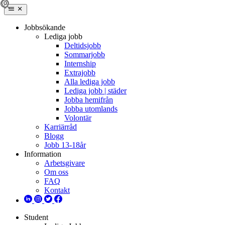
Jobbsökande
Lediga jobb
Deltidsjobb
Sommarjobb
Internship
Extrajobb
Alla lediga jobb
Lediga jobb | städer
Jobba hemifrån
Jobba utomlands
Volontär
Karriärråd
Blogg
Jobb 13-18år
Information
Arbetsgivare
Om oss
FAQ
Kontakt
Student