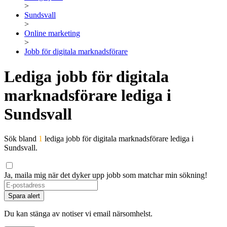
>
Sundsvall
>
Online marketing
>
Jobb för digitala marknadsförare
Lediga jobb för digitala
marknadsförare lediga i
Sundsvall
Sök bland
1
lediga jobb för digitala marknadsförare lediga i
Sundsvall.
Ja, maila mig när det dyker upp jobb som matchar min sökning!
If
you
Spara alert
are
a
Du kan stänga av notiser vi email närsomhelst.
human,