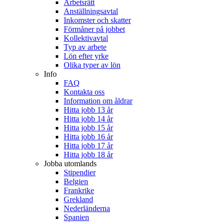
Arbetsrätt
Anställningsavtal
Inkomster och skatter
Förmåner på jobbet
Kollektivavtal
Typ av arbete
Lön efter yrke
Olika typer av lön
Info
FAQ
Kontakta oss
Information om åldrar
Hitta jobb 13 år
Hitta jobb 14 år
Hitta jobb 15 år
Hitta jobb 16 år
Hitta jobb 17 år
Hitta jobb 18 år
Jobba utomlands
Stipendier
Belgien
Frankrike
Grekland
Nederländerna
Spanien