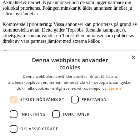
Aktualitet & närhet: Nya annonser och de som ligger närmare din
söklokal prioriteras. Poängen minskar ju äldre annonsen är eller ju
större avståndet är.
Kommersiell prioritering: Vissa annonser kan prioriteras på grund av
kommersiella avtal. Detta gäller 'TopJobs' (betalda kampanjer),
arbetsgivare som använder en 'boost' eller annonser som publiceras
direkt av våra partners jämfört med externa källor.
×
Denna webbplats använder
Logga in som företag
cookies
Denna webbplats använder cookies för att förbättra
E-post
*
användarupplevelsen. Genom att använda vår webbplats samtycker
du till alla cookies i enlighet med vår cookiepolicy.
Läs mer
Lösenord
STRIKT NÖDVÄNDIGT
PRESTANDA
kom ihåg mig
glömt ditt lösenord?
logga in
INRIKTNING
FUNKTIONER
Kostnadsfri företagsprofil
OKLASSIFICERADE
Om du har företagskonto hos StudentJob SE, kan du enkelt logga in