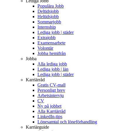
Lediga Jobb
Populära Jobb
Deltidsjobb
Heltidsjobb
Sommarjobb
Internship
Lediga jobb | städer
Extrajobb
Examensarbete
Volontär
Jobba hemifrån
Jobba
Alla lediga jobb
Lediga jobb | län
Lediga jobb | städer
Karriärråd
Gratis CV-mall
Personligt brev
Arbetsintervju
CV
Ny på jobbet
Alla Karriärråd
LinkedIn-tips
Lönesamtal och löneförhandling
Karriärguide