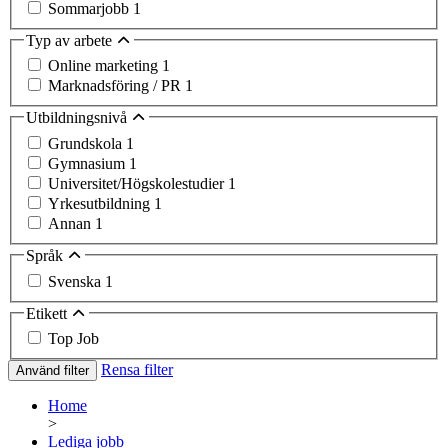
Sommarjobb
1
Typ av arbete
Online marketing
1
Marknadsföring / PR
1
Utbildningsnivå
Grundskola
1
Gymnasium
1
Universitet/Högskolestudier
1
Yrkesutbildning
1
Annan
1
Språk
Svenska
1
Etikett
Top Job
Rensa filter
Använd filter
Home
>
Lediga jobb