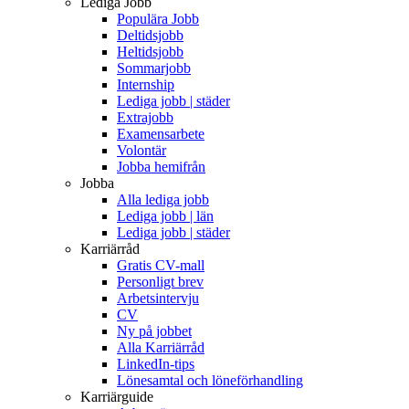
Lediga Jobb
Populära Jobb
Deltidsjobb
Heltidsjobb
Sommarjobb
Internship
Lediga jobb | städer
Extrajobb
Examensarbete
Volontär
Jobba hemifrån
Jobba
Alla lediga jobb
Lediga jobb | län
Lediga jobb | städer
Karriärråd
Gratis CV-mall
Personligt brev
Arbetsintervju
CV
Ny på jobbet
Alla Karriärråd
LinkedIn-tips
Lönesamtal och löneförhandling
Karriärguide