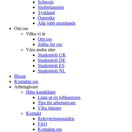
Schweiz
Storbritannien
Tyskland
Österrike
Alla jobb utomlands
Om oss
Vilka vi är
Om oss
Jobba för oss
Våra andra siter
Studentjob UK
Studentjob DE
Studentjob ES
Studentjob NL
Blogg
Kontakta oss
Arbetsgivare
Hitta kandidater
Lägg ut en jobbannons
Tips för arbetsgivare
Våra tjänster
Kontakt
Rekryteringsguiden
FAQ
Kontakta oss