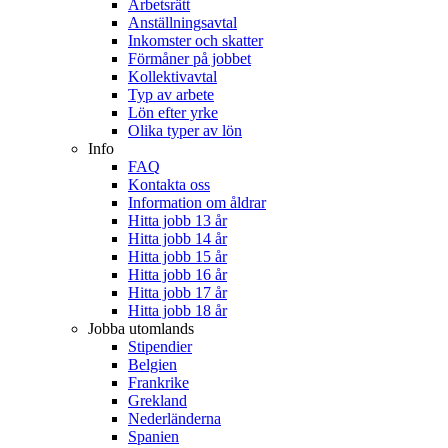
Arbetsrätt
Anställningsavtal
Inkomster och skatter
Förmåner på jobbet
Kollektivavtal
Typ av arbete
Lön efter yrke
Olika typer av lön
Info
FAQ
Kontakta oss
Information om åldrar
Hitta jobb 13 år
Hitta jobb 14 år
Hitta jobb 15 år
Hitta jobb 16 år
Hitta jobb 17 år
Hitta jobb 18 år
Jobba utomlands
Stipendier
Belgien
Frankrike
Grekland
Nederländerna
Spanien