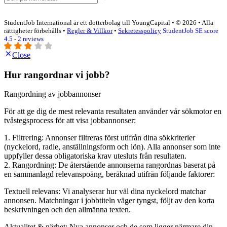
StudentJob International är ett dotterbolag till YoungCapital • © 2026 • Alla
rättigheter förbehålls •
Regler & Villkor
•
Sekretesspolicy
StudentJob SE score
4.5 - 2 reviews
Close
Hur rangordnar vi jobb?
Rangordning av jobbannonser
För att ge dig de mest relevanta resultaten använder vår sökmotor en
tvåstegsprocess för att visa jobbannonser:
1. Filtrering: Annonser filtreras först utifrån dina sökkriterier
(nyckelord, radie, anställningsform och lön). Alla annonser som inte
uppfyller dessa obligatoriska krav utesluts från resultaten.
2. Rangordning: De återstående annonserna rangordnas baserat på
en sammanlagd relevanspoäng, beräknad utifrån följande faktorer:
Textuell relevans: Vi analyserar hur väl dina nyckelord matchar
annonsen. Matchningar i jobbtiteln väger tyngst, följt av den korta
beskrivningen och den allmänna texten.
Aktualitet & närhet: Nya annonser och de som ligger närmare din