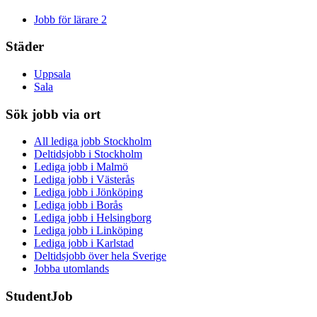
Jobb för lärare
2
Städer
Uppsala
Sala
Sök jobb via ort
All lediga jobb Stockholm
Deltidsjobb i Stockholm
Lediga jobb i Malmö
Lediga jobb i Västerås
Lediga jobb i Jönköping
Lediga jobb i Borås
Lediga jobb i Helsingborg
Lediga jobb i Linköping
Lediga jobb i Karlstad
Deltidsjobb över hela Sverige
Jobba utomlands
StudentJob