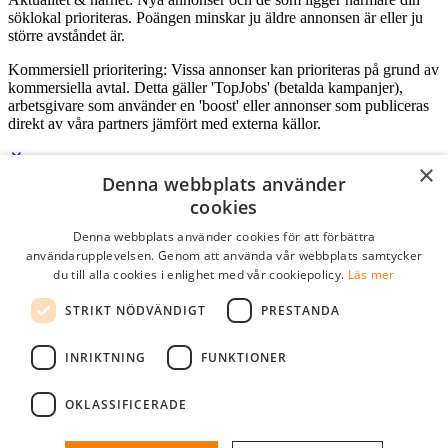
söklokal prioriteras. Poängen minskar ju äldre annonsen är eller ju
större avståndet är.
Kommersiell prioritering: Vissa annonser kan prioriteras på grund av
kommersiella avtal. Detta gäller 'TopJobs' (betalda kampanjer),
arbetsgivare som använder en 'boost' eller annonser som publiceras
direkt av våra partners jämfört med externa källor.
×
Denna webbplats använder
Logga in som företag
cookies
Denna webbplats använder cookies för att förbättra
E-post
*
användarupplevelsen. Genom att använda vår webbplats samtycker
du till alla cookies i enlighet med vår cookiepolicy.
Läs mer
Lösenord
STRIKT NÖDVÄNDIGT
PRESTANDA
kom ihåg mig
glömt ditt lösenord?
logga in
INRIKTNING
FUNKTIONER
Kostnadsfri företagsprofil
OKLASSIFICERADE
Om du har företagskonto hos StudentJob SE, kan du enkelt logga in