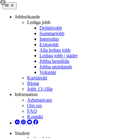
Jobbsökande
Lediga jobb
Deltidsjobb
Sommarjobb
Internship
Extrajobb
Alla lediga jobb
Lediga jobb | städer
Jobba hemifrån
Jobba utomlands
Volontär
Karriärråd
Blogg
Jobb 13-18år
Information
Arbetsgivare
Om oss
FAQ
Kontakt
Student