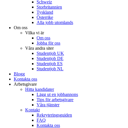
Schweiz
Storbritannien
Tyskland
Österrike
Alla jobb utomlands
Om oss
Vilka vi är
Om oss
Jobba för oss
Våra andra siter
Studentjob UK
Studentjob DE
Studentjob ES
Studentjob NL
Blogg
Kontakta oss
Arbetsgivare
Hitta kandidater
Lägg ut en jobbannons
Tips för arbetsgivare
Våra tjänster
Kontakt
Rekryteringsguiden
FAQ
Kontakta oss