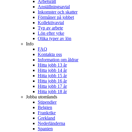
Arbetsrätt
Anställningsavtal
Inkomster och skatter
Förmåner på jobbet
Kollektivavtal
Typ av arbete
Lön efter yrke
Olika typer av lön
Info
FAQ
Kontakta oss
Information om åldrar
Hitta jobb 13 år
Hitta jobb 14 år
Hitta jobb 15 år
Hitta jobb 16 år
Hitta jobb 17 år
Hitta jobb 18 år
Jobba utomlands
Stipendier
Belgien
Frankrike
Grekland
Nederländerna
Spanien