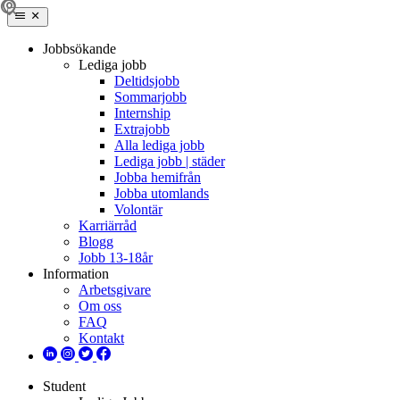
Jobbsökande
Lediga jobb
Deltidsjobb
Sommarjobb
Internship
Extrajobb
Alla lediga jobb
Lediga jobb | städer
Jobba hemifrån
Jobba utomlands
Volontär
Karriärråd
Blogg
Jobb 13-18år
Information
Arbetsgivare
Om oss
FAQ
Kontakt
Student