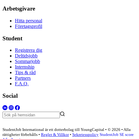
Arbetsgivare
Hitta personal
Företagsprofil
Student
Registrera dig
Deltidsjobb
Sommarjobb
Internship
Tips & råd
Partners
F.A.Q.
Social
StudentJob International är ett dotterbolag till YoungCapital • © 2026 • Alla
rättigheter förbehålls •
Regler & Villkor
•
Sekretesspolicy
StudentJob SE score