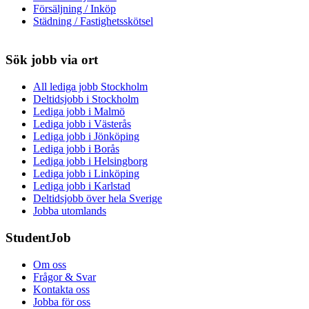
Försäljning / Inköp
Städning / Fastighetsskötsel
Sök jobb via ort
All lediga jobb Stockholm
Deltidsjobb i Stockholm
Lediga jobb i Malmö
Lediga jobb i Västerås
Lediga jobb i Jönköping
Lediga jobb i Borås
Lediga jobb i Helsingborg
Lediga jobb i Linköping
Lediga jobb i Karlstad
Deltidsjobb över hela Sverige
Jobba utomlands
StudentJob
Om oss
Frågor & Svar
Kontakta oss
Jobba för oss