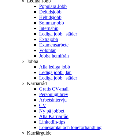
Lediga Jobb
Populära Jobb
Deltidsjobb
Heltidsjobb
Sommarjobb
Internship
Lediga jobb | städer
Extrajobb
Examensarbete
Volontär
Jobba hemifrån
Jobba
Alla lediga jobb
Lediga jobb | län
Lediga jobb | städer
Karriärråd
Gratis CV-mall
Personligt brev
Arbetsintervju
CV
Ny på jobbet
Alla Karriärråd
LinkedIn-tips
Lönesamtal och löneförhandling
Karriärguide