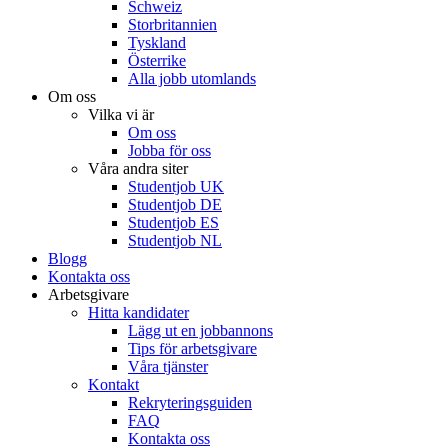
Schweiz
Storbritannien
Tyskland
Österrike
Alla jobb utomlands
Om oss
Vilka vi är
Om oss
Jobba för oss
Våra andra siter
Studentjob UK
Studentjob DE
Studentjob ES
Studentjob NL
Blogg
Kontakta oss
Arbetsgivare
Hitta kandidater
Lägg ut en jobbannons
Tips för arbetsgivare
Våra tjänster
Kontakt
Rekryteringsguiden
FAQ
Kontakta oss