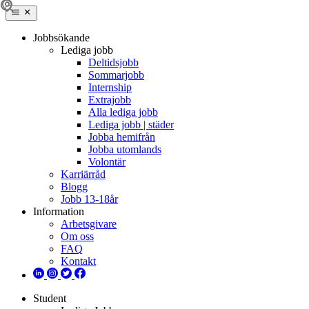
Jobbsökande
Lediga jobb
Deltidsjobb
Sommarjobb
Internship
Extrajobb
Alla lediga jobb
Lediga jobb | städer
Jobba hemifrån
Jobba utomlands
Volontär
Karriärråd
Blogg
Jobb 13-18år
Information
Arbetsgivare
Om oss
FAQ
Kontakt
Student