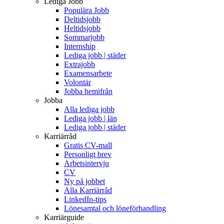
Lediga Jobb
Populära Jobb
Deltidsjobb
Heltidsjobb
Sommarjobb
Internship
Lediga jobb | städer
Extrajobb
Examensarbete
Volontär
Jobba hemifrån
Jobba
Alla lediga jobb
Lediga jobb | län
Lediga jobb | städer
Karriärråd
Gratis CV-mall
Personligt brev
Arbetsintervju
CV
Ny på jobbet
Alla Karriärråd
LinkedIn-tips
Lönesamtal och löneförhandling
Karriärguide