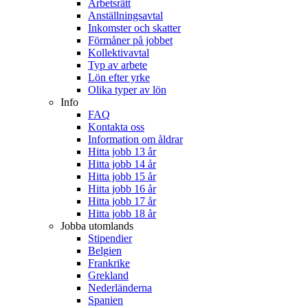
Arbetsrätt
Anställningsavtal
Inkomster och skatter
Förmåner på jobbet
Kollektivavtal
Typ av arbete
Lön efter yrke
Olika typer av lön
Info
FAQ
Kontakta oss
Information om åldrar
Hitta jobb 13 år
Hitta jobb 14 år
Hitta jobb 15 år
Hitta jobb 16 år
Hitta jobb 17 år
Hitta jobb 18 år
Jobba utomlands
Stipendier
Belgien
Frankrike
Grekland
Nederländerna
Spanien