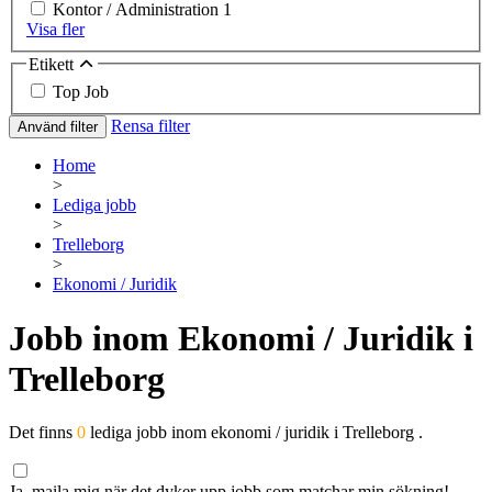
Kontor / Administration
1
Visa fler
Etikett
Top Job
Rensa filter
Använd filter
Home
>
Lediga jobb
>
Trelleborg
>
Ekonomi / Juridik
Jobb inom Ekonomi / Juridik i
Trelleborg
Det finns
0
lediga jobb inom ekonomi / juridik i Trelleborg .
Ja, maila mig när det dyker upp jobb som matchar min sökning!