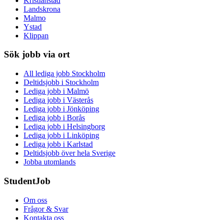
Kristianstad
Landskrona
Malmo
Ystad
Klippan
Sök jobb via ort
All lediga jobb Stockholm
Deltidsjobb i Stockholm
Lediga jobb i Malmö
Lediga jobb i Västerås
Lediga jobb i Jönköping
Lediga jobb i Borås
Lediga jobb i Helsingborg
Lediga jobb i Linköping
Lediga jobb i Karlstad
Deltidsjobb över hela Sverige
Jobba utomlands
StudentJob
Om oss
Frågor & Svar
Kontakta oss