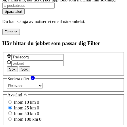
If
you
Spara alert
are
a
Du kan stänga av notiser vi email närsomhelst.
human,
ignore
Filter
this
field
Här hittar du jobbet som passar dig
Filter
Sök
Sök
Sortera efter
Avstånd
Inom 10 km
0
Inom 25 km
0
Inom 50 km
0
Inom 100 km
0