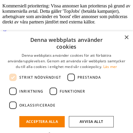
Kommersiell prioritering: Vissa annonser kan prioriteras på grund av
kommersiella avtal. Detta gäller 'TopJobs' (betalda kampanjer),
arbetsgivare som använder en 'boost' eller annonser som publiceras
direkt av våra partners jämfört med externa källor.
×
Denna webbplats använder
Logga in som företag
cookies
Denna webbplats använder cookies för att förbättra
E-post
*
användarupplevelsen. Genom att använda vår webbplats samtycker
du till alla cookies i enlighet med vår cookiepolicy.
Läs mer
Lösenord
STRIKT NÖDVÄNDIGT
PRESTANDA
kom ihåg mig
glömt ditt lösenord?
logga in
INRIKTNING
FUNKTIONER
Kostnadsfri företagsprofil
OKLASSIFICERADE
Om du har företagskonto hos StudentJob SE, kan du enkelt logga in
och söka efter passande kandidater till ditt företag.
ACCEPTERA ALLA
AVVISA ALLT
Har du inte ett företagskonto?