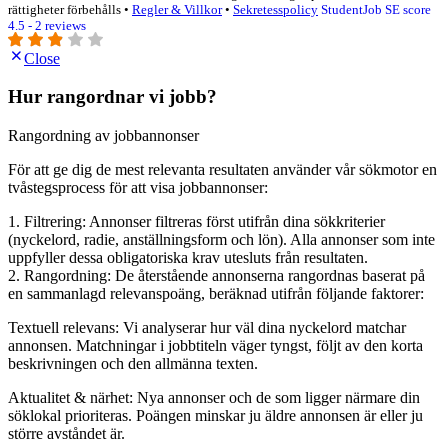
rättigheter förbehålls •
Regler & Villkor
•
Sekretesspolicy
StudentJob SE score
4.5 - 2 reviews
Close
Hur rangordnar vi jobb?
Rangordning av jobbannonser
För att ge dig de mest relevanta resultaten använder vår sökmotor en
tvåstegsprocess för att visa jobbannonser:
1. Filtrering: Annonser filtreras först utifrån dina sökkriterier
(nyckelord, radie, anställningsform och lön). Alla annonser som inte
uppfyller dessa obligatoriska krav utesluts från resultaten.
2. Rangordning: De återstående annonserna rangordnas baserat på
en sammanlagd relevanspoäng, beräknad utifrån följande faktorer:
Textuell relevans: Vi analyserar hur väl dina nyckelord matchar
annonsen. Matchningar i jobbtiteln väger tyngst, följt av den korta
beskrivningen och den allmänna texten.
Aktualitet & närhet: Nya annonser och de som ligger närmare din
söklokal prioriteras. Poängen minskar ju äldre annonsen är eller ju
större avståndet är.