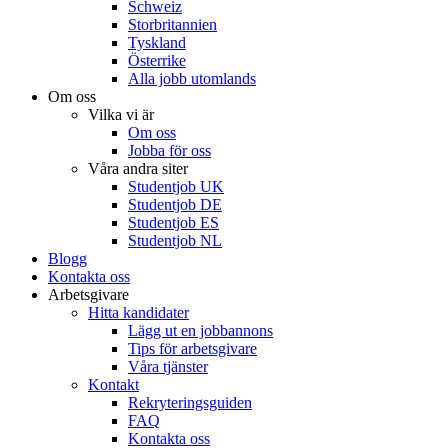
Schweiz
Storbritannien
Tyskland
Österrike
Alla jobb utomlands
Om oss
Vilka vi är
Om oss
Jobba för oss
Våra andra siter
Studentjob UK
Studentjob DE
Studentjob ES
Studentjob NL
Blogg
Kontakta oss
Arbetsgivare
Hitta kandidater
Lägg ut en jobbannons
Tips för arbetsgivare
Våra tjänster
Kontakt
Rekryteringsguiden
FAQ
Kontakta oss