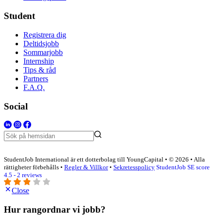
Student
Registrera dig
Deltidsjobb
Sommarjobb
Internship
Tips & råd
Partners
F.A.Q.
Social
StudentJob International är ett dotterbolag till YoungCapital • © 2026 • Alla
rättigheter förbehålls •
Regler & Villkor
•
Sekretesspolicy
StudentJob SE score
4.5 - 2 reviews
Close
Hur rangordnar vi jobb?