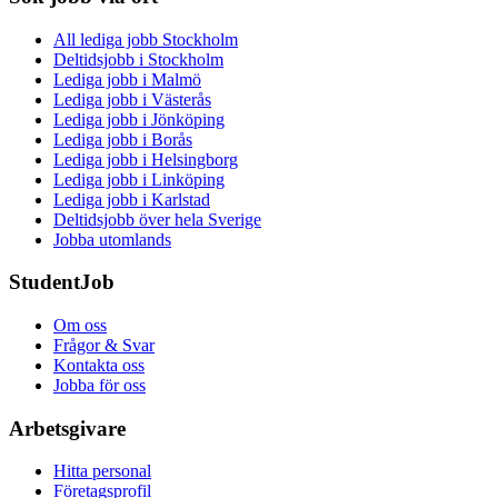
All lediga jobb Stockholm
Deltidsjobb i Stockholm
Lediga jobb i Malmö
Lediga jobb i Västerås
Lediga jobb i Jönköping
Lediga jobb i Borås
Lediga jobb i Helsingborg
Lediga jobb i Linköping
Lediga jobb i Karlstad
Deltidsjobb över hela Sverige
Jobba utomlands
StudentJob
Om oss
Frågor & Svar
Kontakta oss
Jobba för oss
Arbetsgivare
Hitta personal
Företagsprofil