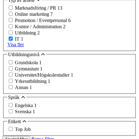
Typ av arbete
Marknadsföring / PR
13
Online marketing
7
Promotion / Eventpersonal
6
Kontor / Administration
2
Utbildning
2
IT
1
Visa fler
Utbildningsnivå
Grundskola
1
Gymnasium
1
Universitet/Högskolestudier
1
Yrkesutbildning
1
Annan
1
Språk
Engelska
1
Svenska
1
Etikett
Top Job
Rensa filter