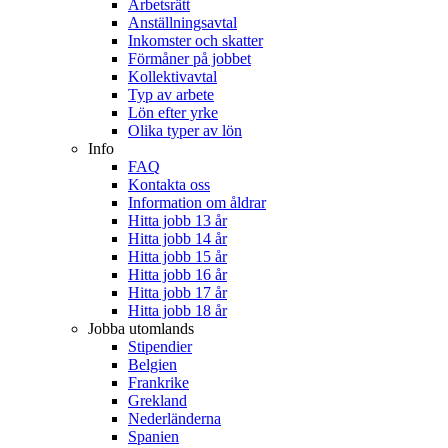
Arbetsrätt
Anställningsavtal
Inkomster och skatter
Förmåner på jobbet
Kollektivavtal
Typ av arbete
Lön efter yrke
Olika typer av lön
Info
FAQ
Kontakta oss
Information om åldrar
Hitta jobb 13 år
Hitta jobb 14 år
Hitta jobb 15 år
Hitta jobb 16 år
Hitta jobb 17 år
Hitta jobb 18 år
Jobba utomlands
Stipendier
Belgien
Frankrike
Grekland
Nederländerna
Spanien