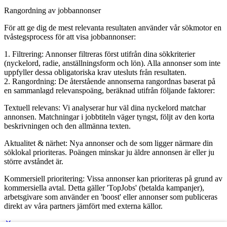
Rangordning av jobbannonser
För att ge dig de mest relevanta resultaten använder vår sökmotor en
tvåstegsprocess för att visa jobbannonser:
1. Filtrering: Annonser filtreras först utifrån dina sökkriterier
(nyckelord, radie, anställningsform och lön). Alla annonser som inte
uppfyller dessa obligatoriska krav utesluts från resultaten.
2. Rangordning: De återstående annonserna rangordnas baserat på
en sammanlagd relevanspoäng, beräknad utifrån följande faktorer:
Textuell relevans: Vi analyserar hur väl dina nyckelord matchar
annonsen. Matchningar i jobbtiteln väger tyngst, följt av den korta
beskrivningen och den allmänna texten.
Aktualitet & närhet: Nya annonser och de som ligger närmare din
söklokal prioriteras. Poängen minskar ju äldre annonsen är eller ju
större avståndet är.
Kommersiell prioritering: Vissa annonser kan prioriteras på grund av
kommersiella avtal. Detta gäller 'TopJobs' (betalda kampanjer),
arbetsgivare som använder en 'boost' eller annonser som publiceras
direkt av våra partners jämfört med externa källor.