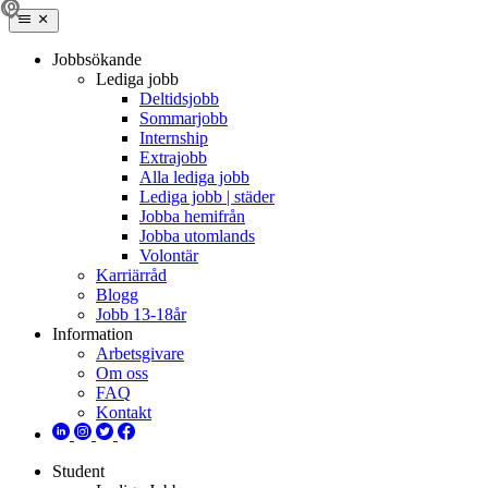
Jobbsökande
Lediga jobb
Deltidsjobb
Sommarjobb
Internship
Extrajobb
Alla lediga jobb
Lediga jobb | städer
Jobba hemifrån
Jobba utomlands
Volontär
Karriärråd
Blogg
Jobb 13-18år
Information
Arbetsgivare
Om oss
FAQ
Kontakt
Student