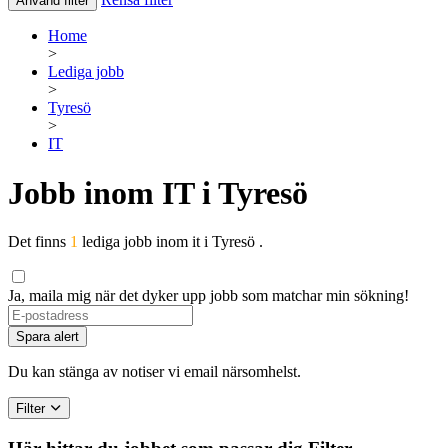
Använd filter
Home
>
Lediga jobb
>
Tyresö
>
IT
Jobb inom IT i Tyresö
Det finns
1
lediga jobb inom it i Tyresö .
Ja, maila mig när det dyker upp jobb som matchar min sökning!
If
you
Spara alert
are
a
Du kan stänga av notiser vi email närsomhelst.
human,
ignore
Filter
this
field