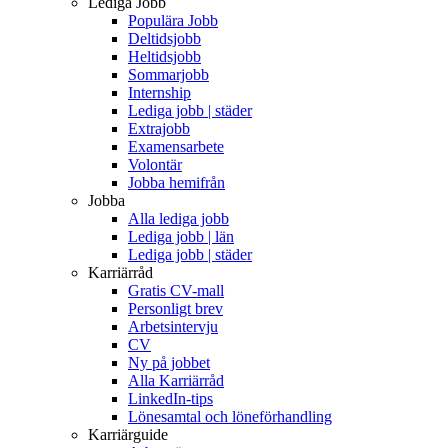
Lediga Jobb
Populära Jobb
Deltidsjobb
Heltidsjobb
Sommarjobb
Internship
Lediga jobb | städer
Extrajobb
Examensarbete
Volontär
Jobba hemifrån
Jobba
Alla lediga jobb
Lediga jobb | län
Lediga jobb | städer
Karriärråd
Gratis CV-mall
Personligt brev
Arbetsintervju
CV
Ny på jobbet
Alla Karriärråd
LinkedIn-tips
Lönesamtal och löneförhandling
Karriärguide