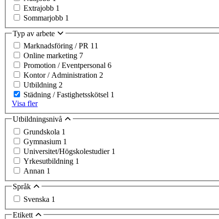
Extrajobb
1
Sommarjobb
1
Typ av arbete
Marknadsföring / PR
11
Online marketing
7
Promotion / Eventpersonal
6
Kontor / Administration
2
Utbildning
2
Städning / Fastighetsskötsel
1
Visa fler
Utbildningsnivå
Grundskola
1
Gymnasium
1
Universitet/Högskolestudier
1
Yrkesutbildning
1
Annan
1
Språk
Svenska
1
Etikett