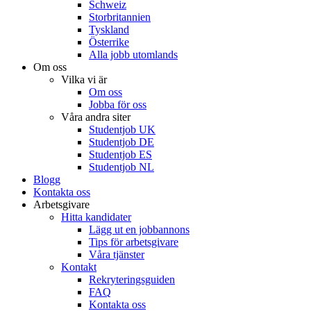
Schweiz
Storbritannien
Tyskland
Österrike
Alla jobb utomlands
Om oss
Vilka vi är
Om oss
Jobba för oss
Våra andra siter
Studentjob UK
Studentjob DE
Studentjob ES
Studentjob NL
Blogg
Kontakta oss
Arbetsgivare
Hitta kandidater
Lägg ut en jobbannons
Tips för arbetsgivare
Våra tjänster
Kontakt
Rekryteringsguiden
FAQ
Kontakta oss