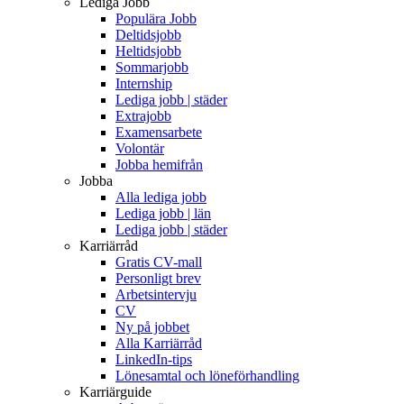
Lediga Jobb
Populära Jobb
Deltidsjobb
Heltidsjobb
Sommarjobb
Internship
Lediga jobb | städer
Extrajobb
Examensarbete
Volontär
Jobba hemifrån
Jobba
Alla lediga jobb
Lediga jobb | län
Lediga jobb | städer
Karriärråd
Gratis CV-mall
Personligt brev
Arbetsintervju
CV
Ny på jobbet
Alla Karriärråd
LinkedIn-tips
Lönesamtal och löneförhandling
Karriärguide