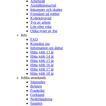
Arbetsrätt
Anställningsavtal
Inkomster och skatter
Förmåner på jobbet
Kollektivavtal
Typ av arbete
Lön efter yrke
Olika typer av lön
Info
FAQ
Kontakta oss
Information om åldrar
Hitta jobb 13 år
Hitta jobb 14 år
Hitta jobb 15 år
Hitta jobb 16 år
Hitta jobb 17 år
Hitta jobb 18 år
Jobba utomlands
Stipendier
Belgien
Frankrike
Grekland
Nederländerna
Spanien