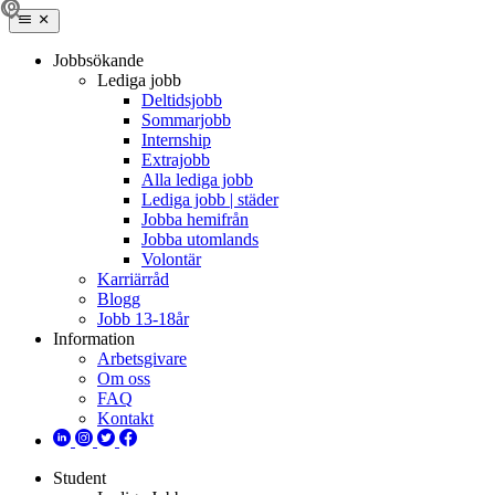
Jobbsökande
Lediga jobb
Deltidsjobb
Sommarjobb
Internship
Extrajobb
Alla lediga jobb
Lediga jobb | städer
Jobba hemifrån
Jobba utomlands
Volontär
Karriärråd
Blogg
Jobb 13-18år
Information
Arbetsgivare
Om oss
FAQ
Kontakt
Student