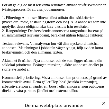
För att ge dig de mest relevanta resultaten använder vår sökmotor en
tvåstegsprocess för att visa jobbannonser:
1. Filtrering: Annonser filtreras först utifrån dina sökkriterier
(nyckelord, radie, anställningsform och lön). Alla annonser som inte
uppfyller dessa obligatoriska krav utesluts från resultaten.
2. Rangordning: De återstående annonserna rangordnas baserat på
en sammanlagd relevanspoäng, beräknad utifrån följande faktorer:
Textuell relevans: Vi analyserar hur väl dina nyckelord matchar
annonsen. Matchningar i jobbtiteln väger tyngst, följt av den korta
beskrivningen och den allmänna texten.
Aktualitet & närhet: Nya annonser och de som ligger närmare din
söklokal prioriteras. Poängen minskar ju äldre annonsen är eller ju
större avståndet är.
Kommersiell prioritering: Vissa annonser kan prioriteras på grund av
kommersiella avtal. Detta gäller 'TopJobs' (betalda kampanjer),
arbetsgivare som använder en 'boost' eller annonser som publiceras
direkt av våra partners jämfört med externa källor.
×
Denna webbplats använder
Logga in som företag