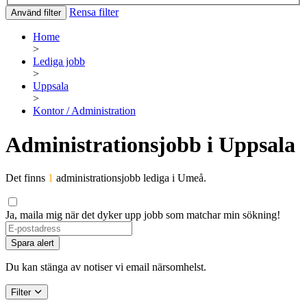
Rensa filter
Använd filter
Home
>
Lediga jobb
>
Uppsala
>
Kontor / Administration
Administrationsjobb i Uppsala
Det finns
1
administrationsjobb lediga i Umeå.
Ja, maila mig när det dyker upp jobb som matchar min sökning!
If
you
Spara alert
are
a
Du kan stänga av notiser vi email närsomhelst.
human,
ignore
Filter
this