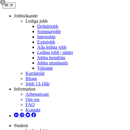
Jobbsökande
Lediga jobb
Deltidsjobb
Sommarjobb
Internship
Extrajobb
Alla lediga jobb
Lediga jobb | städer
Jobba hemifrån
Jobba utomlands
Volontär
Karriärråd
Blogg
Jobb 13-18år
Information
Arbetsgivare
Om oss
FAQ
Kontakt
Student