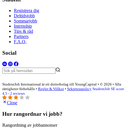
Registrera dig
Deltidsjobb
Sommarjobb
Internship
Tips & råd
Partners
F.A.Q.
Social
StudentJob International är ett dotterbolag till YoungCapital • © 2026 • Alla
rättigheter förbehålls •
Regler & Villkor
•
Sekretesspolicy
StudentJob SE score
4.5 - 2 reviews
Close
Hur rangordnar vi jobb?
Rangordning av jobbannonser