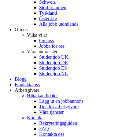
Schweiz
Storbritannien
Tyskland
Österrike
Alla jobb utomlands
Om oss
Vilka vi är
Om oss
Jobba för oss
Våra andra siter
Studentjob UK
Studentjob DE
Studentjob ES
Studentjob NL
Blogg
Kontakta oss
Arbetsgivare
Hitta kandidater
Lägg ut en jobbannons
Tips för arbetsgivare
Våra tjänster
Kontakt
Rekryteringsguiden
FAQ
Kontakta oss