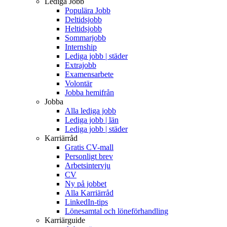
Lediga Jobb
Populära Jobb
Deltidsjobb
Heltidsjobb
Sommarjobb
Internship
Lediga jobb | städer
Extrajobb
Examensarbete
Volontär
Jobba hemifrån
Jobba
Alla lediga jobb
Lediga jobb | län
Lediga jobb | städer
Karriärråd
Gratis CV-mall
Personligt brev
Arbetsintervju
CV
Ny på jobbet
Alla Karriärråd
LinkedIn-tips
Lönesamtal och löneförhandling
Karriärguide