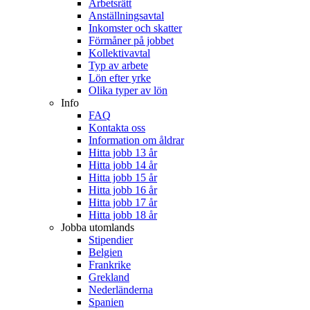
Arbetsrätt
Anställningsavtal
Inkomster och skatter
Förmåner på jobbet
Kollektivavtal
Typ av arbete
Lön efter yrke
Olika typer av lön
Info
FAQ
Kontakta oss
Information om åldrar
Hitta jobb 13 år
Hitta jobb 14 år
Hitta jobb 15 år
Hitta jobb 16 år
Hitta jobb 17 år
Hitta jobb 18 år
Jobba utomlands
Stipendier
Belgien
Frankrike
Grekland
Nederländerna
Spanien