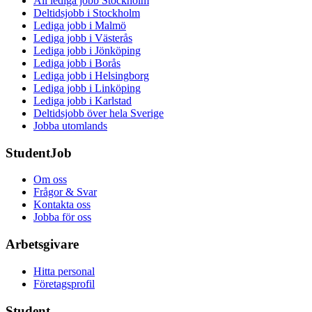
All lediga jobb Stockholm
Deltidsjobb i Stockholm
Lediga jobb i Malmö
Lediga jobb i Västerås
Lediga jobb i Jönköping
Lediga jobb i Borås
Lediga jobb i Helsingborg
Lediga jobb i Linköping
Lediga jobb i Karlstad
Deltidsjobb över hela Sverige
Jobba utomlands
StudentJob
Om oss
Frågor & Svar
Kontakta oss
Jobba för oss
Arbetsgivare
Hitta personal
Företagsprofil
Student