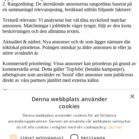
2. Rangordning: De återstående annonserna rangordnas baserat på
en sammanlagd relevanspoäng, beräknad utifrån följande faktorer:
Textuell relevans: Vi analyserar hur väl dina nyckelord matchar
annonsen. Matchningar i jobbtiteln väger tyngst, följt av den korta
beskrivningen och den allmänna texten.
Aktualitet & närhet: Nya annonser och de som ligger närmare din
söklokal prioriteras. Poängen minskar ju äldre annonsen är eller ju
större avståndet är.
Kommersiell prioritering: Vissa annonser kan prioriteras på grund av
kommersiella avtal. Detta gäller 'TopJobs' (betalda kampanjer),
arbetsgivare som använder en 'boost' eller annonser som publiceras
direkt av våra partners jämfört med externa källor.
×
Denna webbplats använder
Logga in som företag
cookies
Denna webbplats använder cookies för att förbättra
E-post
*
användarupplevelsen. Genom att använda vår webbplats samtycker
du till alla cookies i enlighet med vår cookiepolicy.
Läs mer
Lösenord
STRIKT NÖDVÄNDIGT
PRESTANDA