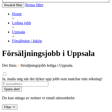
Rensa filter
Använd filter
Home
>
Lediga jobb
>
Uppsala
>
Försäljning / Inköp
Försäljningsjobb i Uppsala
Det finns
1
försäljningsjobb lediga i Uppsala.
Ja, maila mig när det dyker upp jobb som matchar min sökning!
If
you
Spara alert
are
a
Du kan stänga av notiser vi email närsomhelst.
human,
ignore
Filter
this