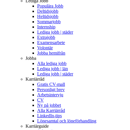
Lediga Jobb
Populära Jobb
Deltidsjobb
Heltidsjobb
Sommarjobb
Internship
Lediga jobb | städer
Extrajobb
Examensarbete
Volontär
Jobba hemifrån
Jobba
Alla lediga jobb
Lediga jobb | län
Lediga jobb | städer
Karriärråd
Gratis CV-mall
Personligt brev
Arbetsintervju
CV
Ny på jobbet
Alla Karriärråd
LinkedIn-tips
Lönesamtal och löneförhandling
Karriärguide