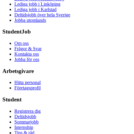
Lediga jobb i Linköping
Lediga jobb i Karlstad
Deltidsjobb över hela Sverige
Jobba utomlands
StudentJob
Om oss
Frågor & Svar
Kontakta oss
Jobba för oss
Arbetsgivare
Hitta personal
Företagsprofil
Student
Registrera dig
Deltidsjobb
Sommarjobb
Internship
Tips & råd