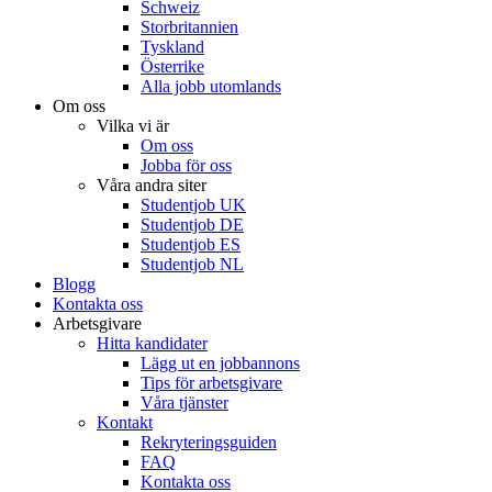
Schweiz
Storbritannien
Tyskland
Österrike
Alla jobb utomlands
Om oss
Vilka vi är
Om oss
Jobba för oss
Våra andra siter
Studentjob UK
Studentjob DE
Studentjob ES
Studentjob NL
Blogg
Kontakta oss
Arbetsgivare
Hitta kandidater
Lägg ut en jobbannons
Tips för arbetsgivare
Våra tjänster
Kontakt
Rekryteringsguiden
FAQ
Kontakta oss