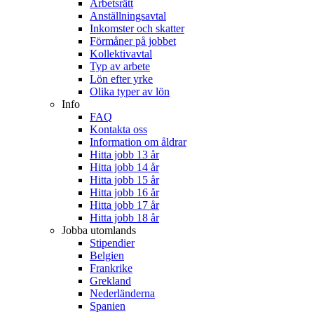
Arbetsrätt
Anställningsavtal
Inkomster och skatter
Förmåner på jobbet
Kollektivavtal
Typ av arbete
Lön efter yrke
Olika typer av lön
Info
FAQ
Kontakta oss
Information om åldrar
Hitta jobb 13 år
Hitta jobb 14 år
Hitta jobb 15 år
Hitta jobb 16 år
Hitta jobb 17 år
Hitta jobb 18 år
Jobba utomlands
Stipendier
Belgien
Frankrike
Grekland
Nederländerna
Spanien