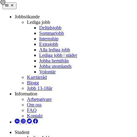
Jobbsökande
Lediga jobb
Deltidsjobb
Sommarjobb
Internship
Extrajobb
Alla lediga jobb
Lediga jobb | städer
Jobba hemifrån
Jobba utomlands
Volontär
Karriärråd
Blogg
Jobb 13-18år
Information
Arbetsgivare
Om oss
FAQ
Kontakt
Student