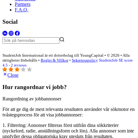
Partners
F.A.Q.
Social
StudentJob International är ett dotterbolag till YoungCapital • © 2026 • Alla
rättigheter förbehålls •
Regler & Villkor
•
Sekretesspolicy
StudentJob SE score
4.5 - 2 reviews
Close
Hur rangordnar vi jobb?
Rangordning av jobbannonser
För att ge dig de mest relevanta resultaten använder vår sökmotor en
tvåstegsprocess för att visa jobbannonser:
1. Filtrering: Annonser filtreras först utifrån dina sökkriterier
(nyckelord, radie, anställningsform och lön). Alla annonser som inte
uppfyller dessa obligatoriska krav utesluts från resultaten.