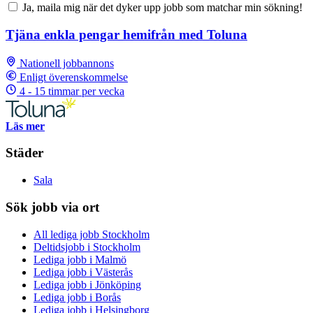
Ja, maila mig när det dyker upp jobb som matchar min sökning!
Tjäna enkla pengar hemifrån med Toluna
Nationell jobbannons
Enligt överenskommelse
4 - 15 timmar per vecka
Läs mer
Städer
Sala
Sök jobb via ort
All lediga jobb Stockholm
Deltidsjobb i Stockholm
Lediga jobb i Malmö
Lediga jobb i Västerås
Lediga jobb i Jönköping
Lediga jobb i Borås
Lediga jobb i Helsingborg