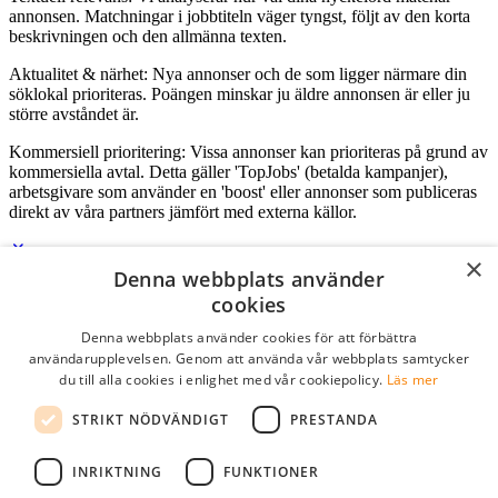
annonsen. Matchningar i jobbtiteln väger tyngst, följt av den korta
beskrivningen och den allmänna texten.
Aktualitet & närhet: Nya annonser och de som ligger närmare din
söklokal prioriteras. Poängen minskar ju äldre annonsen är eller ju
större avståndet är.
Kommersiell prioritering: Vissa annonser kan prioriteras på grund av
kommersiella avtal. Detta gäller 'TopJobs' (betalda kampanjer),
arbetsgivare som använder en 'boost' eller annonser som publiceras
direkt av våra partners jämfört med externa källor.
×
Denna webbplats använder
Logga in som företag
cookies
Denna webbplats använder cookies för att förbättra
E-post
*
användarupplevelsen. Genom att använda vår webbplats samtycker
du till alla cookies i enlighet med vår cookiepolicy.
Läs mer
Lösenord
STRIKT NÖDVÄNDIGT
PRESTANDA
kom ihåg mig
glömt ditt lösenord?
logga in
INRIKTNING
FUNKTIONER