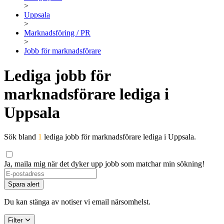
>
Uppsala
>
Marknadsföring / PR
>
Jobb för marknadsförare
Lediga jobb för
marknadsförare lediga i
Uppsala
Sök bland
1
lediga jobb för marknadsförare lediga i Uppsala.
Ja, maila mig när det dyker upp jobb som matchar min sökning!
If
you
Spara alert
are
a
Du kan stänga av notiser vi email närsomhelst.
human,
ignore
Filter