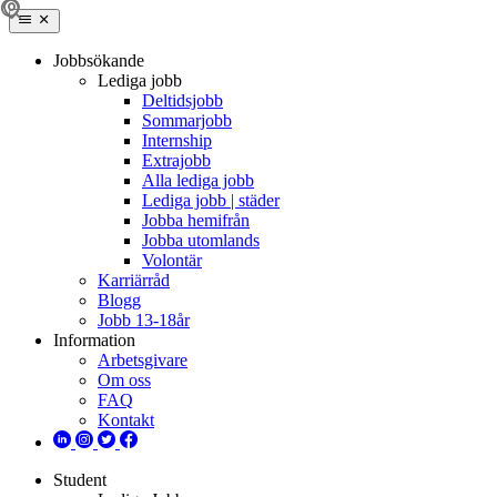
Jobbsökande
Lediga jobb
Deltidsjobb
Sommarjobb
Internship
Extrajobb
Alla lediga jobb
Lediga jobb | städer
Jobba hemifrån
Jobba utomlands
Volontär
Karriärråd
Blogg
Jobb 13-18år
Information
Arbetsgivare
Om oss
FAQ
Kontakt
Student