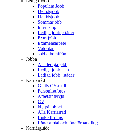
Lediga Jobb
Populära Jobb
Deltidsjobb
Heltidsjobb
Sommarjobb
Internship
Lediga jobb | städer
Extrajobb
Examensarbete
Volontär
Jobba hemifrån
Jobba
Alla lediga jobb
Lediga jobb | län
Lediga jobb | städer
Karriärråd
Gratis CV-mall
Personligt brev
Arbetsintervju
CV
Ny på jobbet
Alla Karriärråd
LinkedIn-tips
Lönesamtal och löneförhandling
Karriärguide