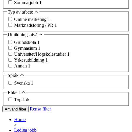
Sommarjobb
1
Typ av arbete
Online marketing
1
Marknadsföring / PR
1
Utbildningsnivå
Grundskola
1
Gymnasium
1
Universitet/Högskolestudier
1
Yrkesutbildning
1
Annan
1
Språk
Svenska
1
Etikett
Top Job
Rensa filter
Använd filter
Home
>
Lediga jobb