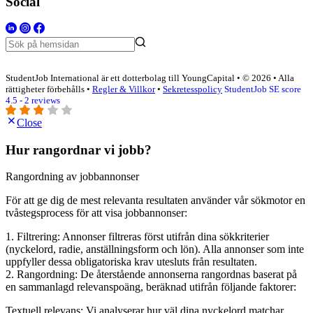
Social
StudentJob International är ett dotterbolag till YoungCapital • © 2026 • Alla
rättigheter förbehålls •
Regler & Villkor
•
Sekretesspolicy
StudentJob SE score
4.5 - 2 reviews
Close
Hur rangordnar vi jobb?
Rangordning av jobbannonser
För att ge dig de mest relevanta resultaten använder vår sökmotor en
tvåstegsprocess för att visa jobbannonser:
1. Filtrering: Annonser filtreras först utifrån dina sökkriterier
(nyckelord, radie, anställningsform och lön). Alla annonser som inte
uppfyller dessa obligatoriska krav utesluts från resultaten.
2. Rangordning: De återstående annonserna rangordnas baserat på
en sammanlagd relevanspoäng, beräknad utifrån följande faktorer:
Textuell relevans: Vi analyserar hur väl dina nyckelord matchar