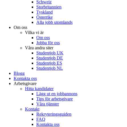
Schweiz
Storbritannien
Tyskland
Österrike
Alla jobb utomlands
Om oss
Vilka vi är
Om oss
Jobba för oss
Våra andra siter
Studentjob UK
Studentjob DE
Studentjob ES
Studentjob NL
Blogg
Kontakta oss
Arbetsgivare
Hitta kandidater
Lägg ut en jobbannons
Tips för arbetsgivare
Våra tjänster
Kontakt
Rekryteringsguiden
FAQ
Kontakta oss