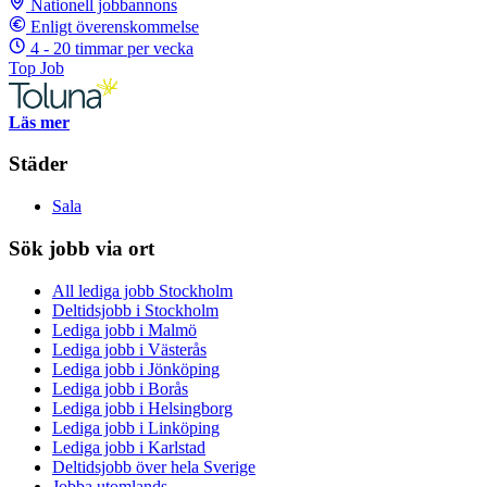
Nationell jobbannons
Enligt överenskommelse
4 - 20 timmar per vecka
Top Job
Läs mer
Städer
Sala
Sök jobb via ort
All lediga jobb Stockholm
Deltidsjobb i Stockholm
Lediga jobb i Malmö
Lediga jobb i Västerås
Lediga jobb i Jönköping
Lediga jobb i Borås
Lediga jobb i Helsingborg
Lediga jobb i Linköping
Lediga jobb i Karlstad
Deltidsjobb över hela Sverige
Jobba utomlands