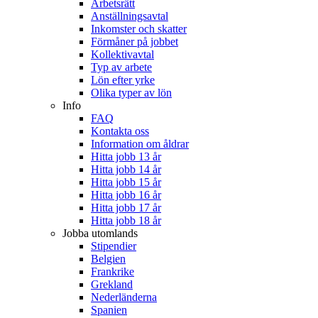
Arbetsrätt
Anställningsavtal
Inkomster och skatter
Förmåner på jobbet
Kollektivavtal
Typ av arbete
Lön efter yrke
Olika typer av lön
Info
FAQ
Kontakta oss
Information om åldrar
Hitta jobb 13 år
Hitta jobb 14 år
Hitta jobb 15 år
Hitta jobb 16 år
Hitta jobb 17 år
Hitta jobb 18 år
Jobba utomlands
Stipendier
Belgien
Frankrike
Grekland
Nederländerna
Spanien