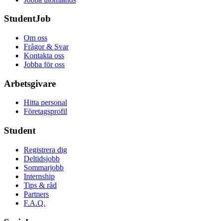
StudentJob
Om oss
Frågor & Svar
Kontakta oss
Jobba för oss
Arbetsgivare
Hitta personal
Företagsprofil
Student
Registrera dig
Deltidsjobb
Sommarjobb
Internship
Tips & råd
Partners
F.A.Q.