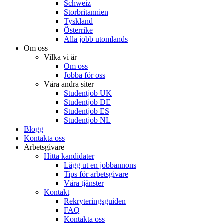
Schweiz
Storbritannien
Tyskland
Österrike
Alla jobb utomlands
Om oss
Vilka vi är
Om oss
Jobba för oss
Våra andra siter
Studentjob UK
Studentjob DE
Studentjob ES
Studentjob NL
Blogg
Kontakta oss
Arbetsgivare
Hitta kandidater
Lägg ut en jobbannons
Tips för arbetsgivare
Våra tjänster
Kontakt
Rekryteringsguiden
FAQ
Kontakta oss