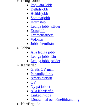
Lediga Jobb
Populära Jobb
Deltidsjobb
Heltidsjobb
Sommarjobb
Internship
Lediga jobb | städer
Extrajobb
Examensarbete
Volontär
Jobba hemifrån
Jobba
Alla lediga jobb
Lediga jobb | län
Lediga jobb | städer
Karriärråd
Gratis CV-mall
Personligt brev
Arbetsintervju
CV
Ny på jobbet
Alla Karriärråd
LinkedIn-tips
Lönesamtal och löneförhandling
Karriärguide