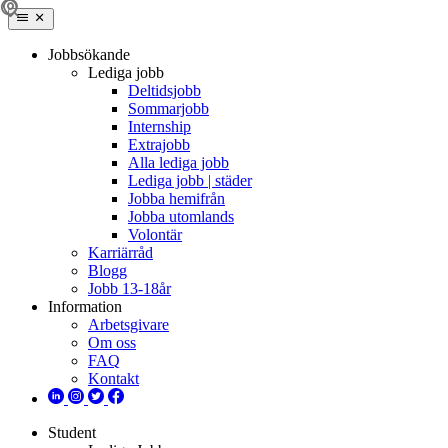
Jobbsökande
Lediga jobb
Deltidsjobb
Sommarjobb
Internship
Extrajobb
Alla lediga jobb
Lediga jobb | städer
Jobba hemifrån
Jobba utomlands
Volontär
Karriärråd
Blogg
Jobb 13-18år
Information
Arbetsgivare
Om oss
FAQ
Kontakt
Student