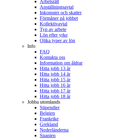
Arbetsrätt
Anställningsavtal
Inkomster och skatter
Förmåner på jobbet
Kollektivavtal
Typ av arbete
Lön efter yrke
Olika typer av lön
Info
FAQ
Kontakta oss
Information om åldrar
Hitta jobb 13 år
Hitta jobb 14 år
Hitta jobb 15 år
Hitta jobb 16 år
Hitta jobb 17 år
Hitta jobb 18 år
Jobba utomlands
Stipendier
Belgien
Frankrike
Grekland
Nederländerna
Spanien