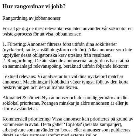
Hur rangordnar vi jobb?
Rangordning av jobbannonser
För att ge dig de mest relevanta resultaten använder vår sökmotor en
tvåstegsprocess för att visa jobbannonser:
1. Filtrering: Annonser filtreras först utifrån dina sökkriterier
(nyckelord, radie, anställningsform och lön). Alla annonser som inte
uppfyller dessa obligatoriska krav utesluts från resultaten.
2. Rangordning: De återstående annonserna rangordnas baserat på
en sammanlagd relevanspoäng, beräknad utifrån följande faktorer:
Textuell relevans: Vi analyserar hur väl dina nyckelord matchar
annonsen. Matchningar i jobbtiteln väger tyngst, följt av den korta
beskrivningen och den allmänna texten.
Aktualitet & närhet: Nya annonser och de som ligger närmare din
söklokal prioriteras. Poängen minskar ju äldre annonsen är eller ju
större avståndet är.
Kommersiell prioritering: Vissa annonser kan prioriteras på grund av
kommersiella avtal. Detta gäller 'TopJobs' (betalda kampanjer),
arbetsgivare som använder en 'boost' eller annonser som publiceras
direkt av våra partners jämfört med externa källor.