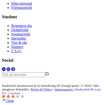
Hitta personal
Företagsprofil
Student
Registrera dig
Deltidsjobb
Sommarjobb
Internship
Tips & råd
Partners
F.A.Q.
Social
StudentJob International är ett dotterbolag till YoungCapital • © 2026 • Alla
rättigheter förbehålls •
Regler & Villkor
•
Sekretesspolicy
StudentJob SE score
4.5 - 2 reviews
Close