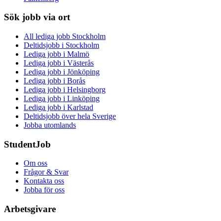
Sök jobb via ort
All lediga jobb Stockholm
Deltidsjobb i Stockholm
Lediga jobb i Malmö
Lediga jobb i Västerås
Lediga jobb i Jönköping
Lediga jobb i Borås
Lediga jobb i Helsingborg
Lediga jobb i Linköping
Lediga jobb i Karlstad
Deltidsjobb över hela Sverige
Jobba utomlands
StudentJob
Om oss
Frågor & Svar
Kontakta oss
Jobba för oss
Arbetsgivare