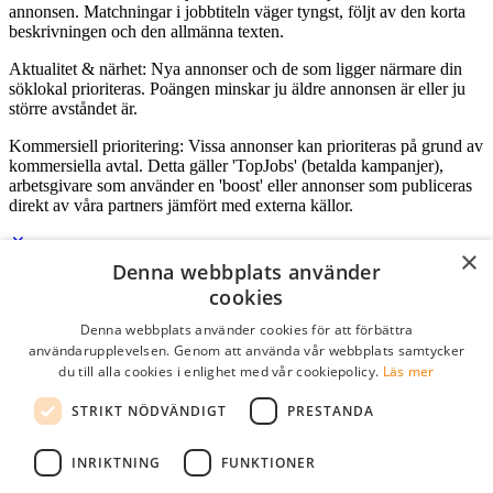
annonsen. Matchningar i jobbtiteln väger tyngst, följt av den korta
beskrivningen och den allmänna texten.
Aktualitet & närhet: Nya annonser och de som ligger närmare din
söklokal prioriteras. Poängen minskar ju äldre annonsen är eller ju
större avståndet är.
Kommersiell prioritering: Vissa annonser kan prioriteras på grund av
kommersiella avtal. Detta gäller 'TopJobs' (betalda kampanjer),
arbetsgivare som använder en 'boost' eller annonser som publiceras
direkt av våra partners jämfört med externa källor.
×
Denna webbplats använder
Logga in som företag
cookies
Denna webbplats använder cookies för att förbättra
E-post
*
användarupplevelsen. Genom att använda vår webbplats samtycker
du till alla cookies i enlighet med vår cookiepolicy.
Läs mer
Lösenord
STRIKT NÖDVÄNDIGT
PRESTANDA
kom ihåg mig
glömt ditt lösenord?
logga in
INRIKTNING
FUNKTIONER