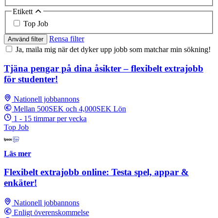
Etikett
Top Job
Rensa filter
Använd filter
Ja, maila mig när det dyker upp jobb som matchar min sökning!
Tjäna pengar på dina åsikter – flexibelt extrajobb
för studenter!
Nationell jobbannons
Mellan 500SEK och 4,000SEK Lön
1 - 15 timmar per vecka
Top Job
Läs mer
Flexibelt extrajobb online: Testa spel, appar &
enkäter!
Nationell jobbannons
Enligt överenskommelse