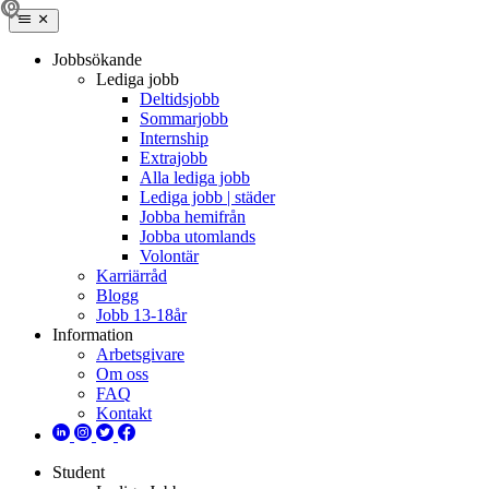
Jobbsökande
Lediga jobb
Deltidsjobb
Sommarjobb
Internship
Extrajobb
Alla lediga jobb
Lediga jobb | städer
Jobba hemifrån
Jobba utomlands
Volontär
Karriärråd
Blogg
Jobb 13-18år
Information
Arbetsgivare
Om oss
FAQ
Kontakt
Student