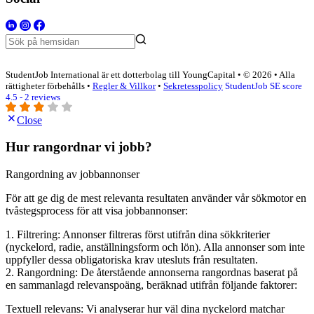
StudentJob International är ett dotterbolag till YoungCapital • © 2026 • Alla
rättigheter förbehålls •
Regler & Villkor
•
Sekretesspolicy
StudentJob SE score
4.5 - 2 reviews
Close
Hur rangordnar vi jobb?
Rangordning av jobbannonser
För att ge dig de mest relevanta resultaten använder vår sökmotor en
tvåstegsprocess för att visa jobbannonser:
1. Filtrering: Annonser filtreras först utifrån dina sökkriterier
(nyckelord, radie, anställningsform och lön). Alla annonser som inte
uppfyller dessa obligatoriska krav utesluts från resultaten.
2. Rangordning: De återstående annonserna rangordnas baserat på
en sammanlagd relevanspoäng, beräknad utifrån följande faktorer:
Textuell relevans: Vi analyserar hur väl dina nyckelord matchar