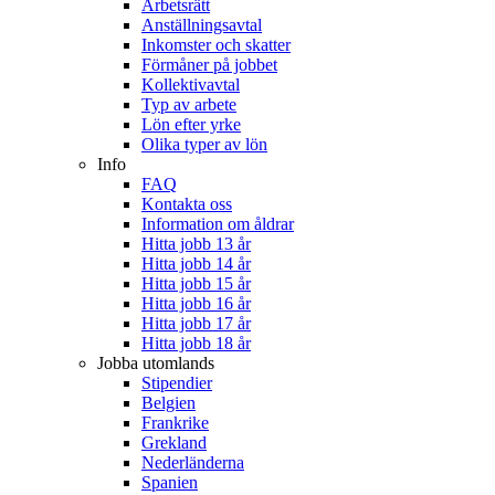
Arbetsrätt
Anställningsavtal
Inkomster och skatter
Förmåner på jobbet
Kollektivavtal
Typ av arbete
Lön efter yrke
Olika typer av lön
Info
FAQ
Kontakta oss
Information om åldrar
Hitta jobb 13 år
Hitta jobb 14 år
Hitta jobb 15 år
Hitta jobb 16 år
Hitta jobb 17 år
Hitta jobb 18 år
Jobba utomlands
Stipendier
Belgien
Frankrike
Grekland
Nederländerna
Spanien