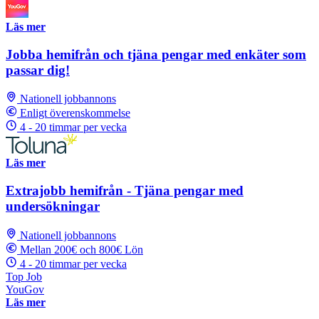
Läs mer
Jobba hemifrån och tjäna pengar med enkäter som
passar dig!
Nationell jobbannons
Enligt överenskommelse
4 - 20 timmar per vecka
Läs mer
Extrajobb hemifrån - Tjäna pengar med
undersökningar
Nationell jobbannons
Mellan 200€ och 800€ Lön
4 - 20 timmar per vecka
Top Job
YouGov
Läs mer