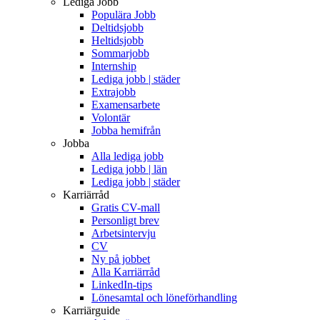
Lediga Jobb
Populära Jobb
Deltidsjobb
Heltidsjobb
Sommarjobb
Internship
Lediga jobb | städer
Extrajobb
Examensarbete
Volontär
Jobba hemifrån
Jobba
Alla lediga jobb
Lediga jobb | län
Lediga jobb | städer
Karriärråd
Gratis CV-mall
Personligt brev
Arbetsintervju
CV
Ny på jobbet
Alla Karriärråd
LinkedIn-tips
Lönesamtal och löneförhandling
Karriärguide