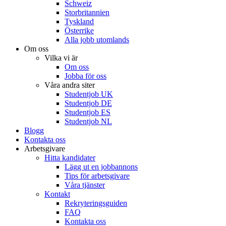
Schweiz
Storbritannien
Tyskland
Österrike
Alla jobb utomlands
Om oss
Vilka vi är
Om oss
Jobba för oss
Våra andra siter
Studentjob UK
Studentjob DE
Studentjob ES
Studentjob NL
Blogg
Kontakta oss
Arbetsgivare
Hitta kandidater
Lägg ut en jobbannons
Tips för arbetsgivare
Våra tjänster
Kontakt
Rekryteringsguiden
FAQ
Kontakta oss