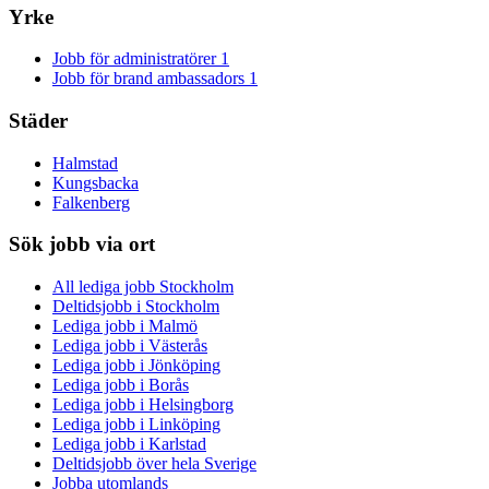
Yrke
Jobb för administratörer
1
Jobb för brand ambassadors
1
Städer
Halmstad
Kungsbacka
Falkenberg
Sök jobb via ort
All lediga jobb Stockholm
Deltidsjobb i Stockholm
Lediga jobb i Malmö
Lediga jobb i Västerås
Lediga jobb i Jönköping
Lediga jobb i Borås
Lediga jobb i Helsingborg
Lediga jobb i Linköping
Lediga jobb i Karlstad
Deltidsjobb över hela Sverige
Jobba utomlands