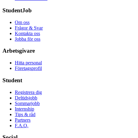
StudentJob
Om oss
Frågor & Svar
Kontakta oss
Jobba för oss
Arbetsgivare
Hitta personal
Företagsprofil
Student
Registrera dig
Deltidsjobb
Sommarjobb
Internship
Tips & råd
Partners
F.A.Q.
Social