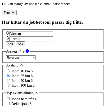
a
Du kan stänga av notiser vi email närsomhelst.
human,
ignore
Filter
this
field
Här hittar du jobbet som passar dig
Filter
Sök
Sök
Sortera efter
Avstånd
Inom 10 km
6
Inom 25 km
6
Inom 50 km
6
Inom 100 km
6
Typ av anställning
Jobba hemifrån
6
Deltidsjobb
6