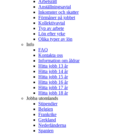
Arbetsrätt
Anställningsavtal
Inkomster och skatter
Förmåner på jobbet
Kollektivavtal
Typ av arbete
Lön efter yrke
Olika typer av lön
Info
FAQ
Kontakta oss
Information om åldrar
Hitta jobb 13 år
Hitta jobb 14 år
Hitta jobb 15 år
Hitta jobb 16 år
Hitta jobb 17 år
Hitta jobb 18 år
Jobba utomlands
Stipendier
Belgien
Frankrike
Grekland
Nederländerna
Spanien