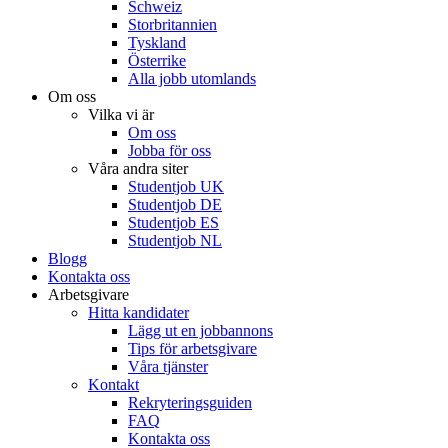
Schweiz
Storbritannien
Tyskland
Österrike
Alla jobb utomlands
Om oss
Vilka vi är
Om oss
Jobba för oss
Våra andra siter
Studentjob UK
Studentjob DE
Studentjob ES
Studentjob NL
Blogg
Kontakta oss
Arbetsgivare
Hitta kandidater
Lägg ut en jobbannons
Tips för arbetsgivare
Våra tjänster
Kontakt
Rekryteringsguiden
FAQ
Kontakta oss