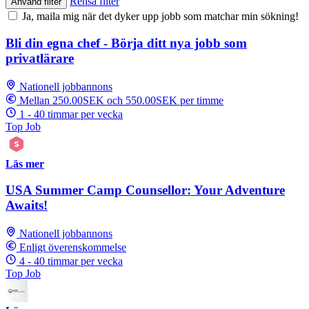
Rensa filter
Använd filter
Ja, maila mig när det dyker upp jobb som matchar min sökning!
Bli din egna chef - Börja ditt nya jobb som
privatlärare
Nationell jobbannons
Mellan 250.00SEK och 550.00SEK per timme
1 - 40 timmar per vecka
Top Job
Läs mer
USA Summer Camp Counsellor: Your Adventure
Awaits!
Nationell jobbannons
Enligt överenskommelse
4 - 40 timmar per vecka
Top Job