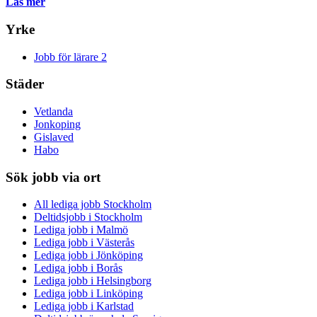
Läs mer
Yrke
Jobb för lärare
2
Städer
Vetlanda
Jonkoping
Gislaved
Habo
Sök jobb via ort
All lediga jobb Stockholm
Deltidsjobb i Stockholm
Lediga jobb i Malmö
Lediga jobb i Västerås
Lediga jobb i Jönköping
Lediga jobb i Borås
Lediga jobb i Helsingborg
Lediga jobb i Linköping
Lediga jobb i Karlstad