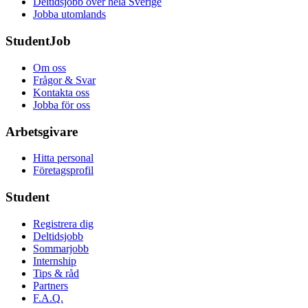
Deltidsjobb över hela Sverige
Jobba utomlands
StudentJob
Om oss
Frågor & Svar
Kontakta oss
Jobba för oss
Arbetsgivare
Hitta personal
Företagsprofil
Student
Registrera dig
Deltidsjobb
Sommarjobb
Internship
Tips & råd
Partners
F.A.Q.