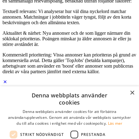
en sammanlagd relevanspoäng, beräknad utifrån följande faktorer:
Textuell relevans: Vi analyserar hur väl dina nyckelord matchar
annonsen. Matchningar i jobbtiteln väger tyngst, följt av den korta
beskrivningen och den allmänna texten.
Aktualitet & närhet: Nya annonser och de som ligger närmare din
söklokal prioriteras. Poängen minskar ju äldre annonsen är eller ju
större avståndet är.
Kommersiell prioritering: Vissa annonser kan prioriteras på grund av
kommersiella avtal. Detta gäller 'TopJobs' (betalda kampanjer),
arbetsgivare som använder en 'boost' eller annonser som publiceras
direkt av våra partners jämfört med externa källor.
×
Logga in som företag
Denna webbplats använder
cookies
E-post
*
Denna webbplats använder cookies för att förbättra
användarupplevelsen. Genom att använda vår webbplats samtycker
du till alla cookies i enlighet med vår cookiepolicy.
Läs mer
Lösenord
STRIKT NÖDVÄNDIGT
PRESTANDA
kom ihåg mig