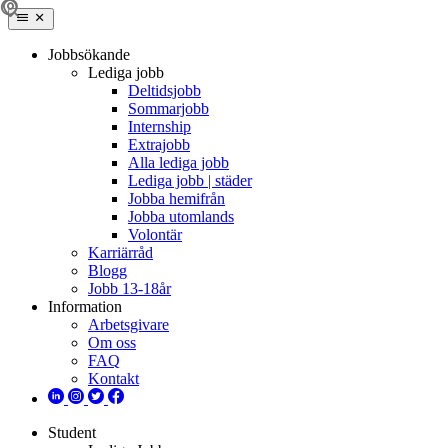
Jobbsökande
Lediga jobb
Deltidsjobb
Sommarjobb
Internship
Extrajobb
Alla lediga jobb
Lediga jobb | städer
Jobba hemifrån
Jobba utomlands
Volontär
Karriärråd
Blogg
Jobb 13-18år
Information
Arbetsgivare
Om oss
FAQ
Kontakt
Student