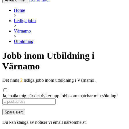
Använd filter
Home
>
Lediga jobb
>
Värnamo
>
Utbildning
Jobb inom Utbildning i
Värnamo
Det finns
2
lediga jobb inom utbildning i Värnamo .
Ja, maila mig när det dyker upp jobb som matchar min sökning!
If
you
are
Spara alert
a
human,
Du kan stänga av notiser vi email närsomhelst.
ignore