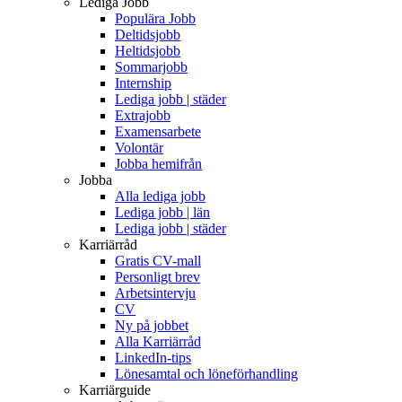
Lediga Jobb
Populära Jobb
Deltidsjobb
Heltidsjobb
Sommarjobb
Internship
Lediga jobb | städer
Extrajobb
Examensarbete
Volontär
Jobba hemifrån
Jobba
Alla lediga jobb
Lediga jobb | län
Lediga jobb | städer
Karriärråd
Gratis CV-mall
Personligt brev
Arbetsintervju
CV
Ny på jobbet
Alla Karriärråd
LinkedIn-tips
Lönesamtal och löneförhandling
Karriärguide