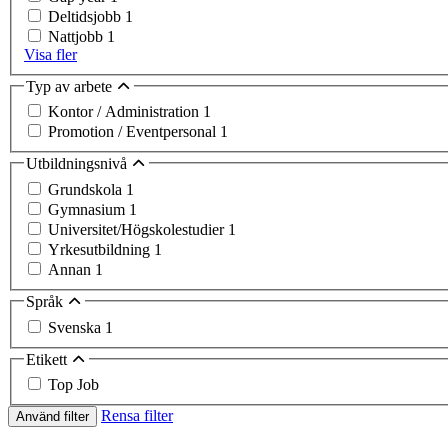
Deltidsjobb
1
Nattjobb
1
Visa fler
Typ av arbete
Kontor / Administration
1
Promotion / Eventpersonal
1
Utbildningsnivå
Grundskola
1
Gymnasium
1
Universitet/Högskolestudier
1
Yrkesutbildning
1
Annan
1
Språk
Svenska
1
Etikett
Top Job
Rensa filter
Använd filter