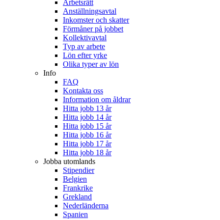
Arbetsrätt
Anställningsavtal
Inkomster och skatter
Förmåner på jobbet
Kollektivavtal
Typ av arbete
Lön efter yrke
Olika typer av lön
Info
FAQ
Kontakta oss
Information om åldrar
Hitta jobb 13 år
Hitta jobb 14 år
Hitta jobb 15 år
Hitta jobb 16 år
Hitta jobb 17 år
Hitta jobb 18 år
Jobba utomlands
Stipendier
Belgien
Frankrike
Grekland
Nederländerna
Spanien