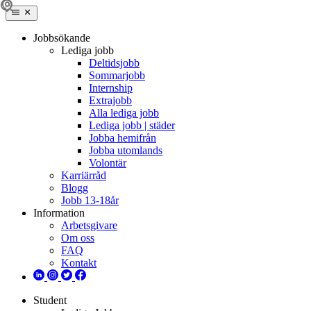
Jobbsökande
Lediga jobb
Deltidsjobb
Sommarjobb
Internship
Extrajobb
Alla lediga jobb
Lediga jobb | städer
Jobba hemifrån
Jobba utomlands
Volontär
Karriärråd
Blogg
Jobb 13-18år
Information
Arbetsgivare
Om oss
FAQ
Kontakt
Student