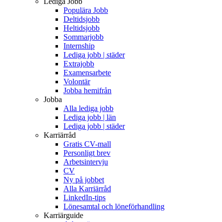
Lediga Jobb
Populära Jobb
Deltidsjobb
Heltidsjobb
Sommarjobb
Internship
Lediga jobb | städer
Extrajobb
Examensarbete
Volontär
Jobba hemifrån
Jobba
Alla lediga jobb
Lediga jobb | län
Lediga jobb | städer
Karriärråd
Gratis CV-mall
Personligt brev
Arbetsintervju
CV
Ny på jobbet
Alla Karriärråd
LinkedIn-tips
Lönesamtal och löneförhandling
Karriärguide