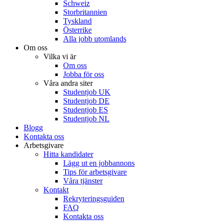
Schweiz
Storbritannien
Tyskland
Österrike
Alla jobb utomlands
Om oss
Vilka vi är
Om oss
Jobba för oss
Våra andra siter
Studentjob UK
Studentjob DE
Studentjob ES
Studentjob NL
Blogg
Kontakta oss
Arbetsgivare
Hitta kandidater
Lägg ut en jobbannons
Tips för arbetsgivare
Våra tjänster
Kontakt
Rekryteringsguiden
FAQ
Kontakta oss